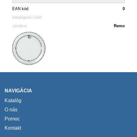
EAN kód:
0
katalógové číslo:
výrobca:
Remo
NAVIGÁCIA
Katalóg
O nás
Pomoc
Kontakt