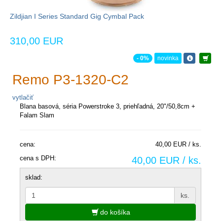
Zildjian I Series Standard Gig Cymbal Pack
310,00 EUR
- 0%
novinka
Remo P3-1320-C2
vytlačiť
Blana basová, séria Powerstroke 3, priehľadná, 20"/50,8cm +
Falam Slam
cena:
40,00 EUR / ks.
cena s DPH:
40,00 EUR / ks.
sklad:
ks.
do košíka