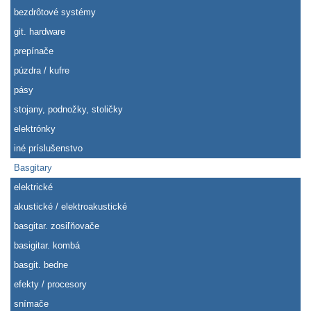
bezdrôtové systémy
git. hardware
prepínače
púzdra / kufre
pásy
stojany, podnožky, stoličky
elektrónky
iné príslušenstvo
Basgitary
elektrické
akustické / elektroakustické
basgitar. zosiľňovače
basigitar. kombá
basgit. bedne
efekty / procesory
snímače