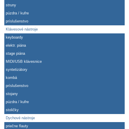
struny
púzdra / kufre
príslušenstvo
Klávesové nástroje
keyboardy
elektr. piána
stage piána
MIDI/USB klávesnice
syntetizátory
kombá
príslušenstvo
stojany
púzdra / kufre
stoličky
Dychové nástroje
priečne flauty