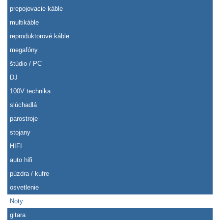
prepojovacie káble
multikáble
reproduktorové káble
megafóny
štúdio / PC
DJ
100V technika
slúchadlá
parostroje
stojany
HIFI
auto hifi
púzdra / kufre
osvetlenie
Noty
gitara