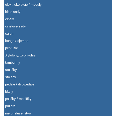
elektrické bicie / moduly
bicie sady
činely
činelové sady
cajon
bongo / djembe
perkusie
Xylofóny, zvonkohry
tamburíny
stoličky
stojany
pedále / dvojpedále
blany
paličky / metličky
púzdra
iné príslušenstvo