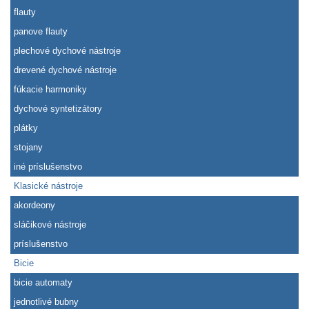
flauty
panove flauty
plechové dychové nástroje
drevené dychové nástroje
fúkacie harmoniky
dychové syntetizátory
plátky
stojany
iné príslušenstvo
Klasické nástroje
akordeony
sláčikové nástroje
príslušenstvo
Bicie
bicie automaty
jednotlivé bubny