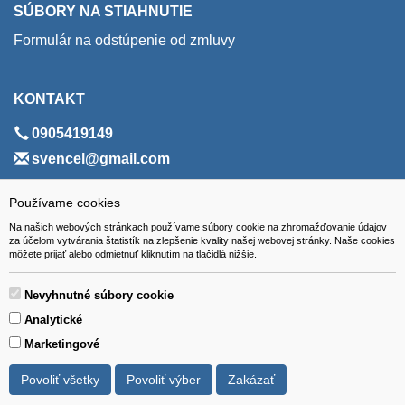
SÚBORY NA STIAHNUTIE
Formulár na odstúpenie od zmluvy
KONTAKT
0905419149
svencel@gmail.com
ADRESA
Používame cookies
Na našich webových stránkach používame súbory cookie na zhromažďovanie údajov
VEST - tech s.r.o.
za účelom vytvárania štatistík na zlepšenie kvality našej webovej stránky. Naše cookies
môžete prijať alebo odmietnuť kliknutím na tlačidlá nižšie.
Hviezdoslavova 280/6, 965 01 Žiar nad Hronom
Slovakia (Slovak Republic)
Nevyhnutné súbory cookie
Analytické
Marketingové
Povoliť všetky
Povoliť výber
Zakázať
Všetky ceny sú uvádzané vrátane DPH.