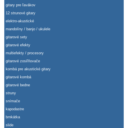
gitary pre ľavákov
12 strunové gitary
elektro-akustické
mandolíny / banjo / ukulele
gitarové sety
gitarové efekty
multiefekty / procesory
gitarové zosiľňovače
kombá pre akustické gitary
gitarové kombá
gitarové bedne
struny
snímače
kapodastre
brnkátka
slide