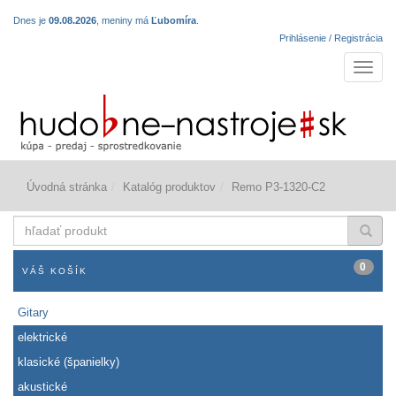
Dnes je
09.08.2026
, meniny má
Ľubomíra
.
Prihlásenie / Registrácia
Navigá
Úvodná stránka
Katalóg produktov
Remo P3-1320-C2
hľadať
produkt
0
VÁŠ KOŠÍK
Gitary
elektrické
klasické (španielky)
akustické