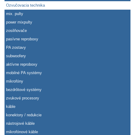
Ozvučovacia technika
mix. pulty
power mixpulty
zosilňovače
pasívne reproboxy
PA zostavy
subwoofery
aktívne reproboxy
mobilné PA systémy
mikrofóny
bezdrôtové systémy
zvukové procesory
káble
konektory / redukcie
nástrojové káble
mikrofónové káble