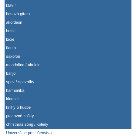
klavír
basová gitara
akordeón
husle
bicie
flauta
saxofón
mandolína / ukulele
banjo
spev / spevníky
harmonika
klarinet
knihy o hudbe
pracovné zošity
christmas song / koledy
Univerzálne príslušenstvo