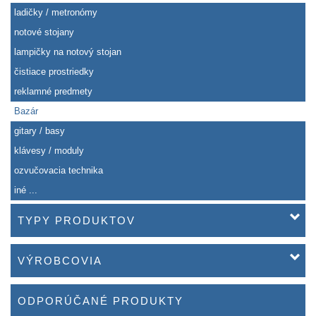
ladičky / metronómy
notové stojany
lampičky na notový stojan
čistiace prostriedky
reklamné predmety
Bazár
gitary / basy
klávesy / moduly
ozvučovacia technika
iné ...
TYPY PRODUKTOV
VÝROBCOVIA
ODPORÚČANÉ PRODUKTY