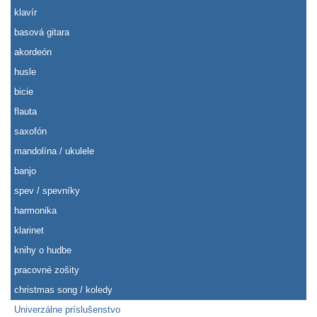
klavír
basová gitara
akordeón
husle
bicie
flauta
saxofón
mandolína / ukulele
banjo
spev / spevníky
harmonika
klarinet
knihy o hudbe
pracovné zošity
christmas song / koledy
Univerzálne príslušenstvo