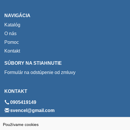
NAVIGÁCIA
Katalóg
O nás
Pomoc
Kontakt
SÚBORY NA STIAHNUTIE
Formulár na odstúpenie od zmluvy
KONTAKT
0905419149
svencel@gmail.com
ADRESA
Používame cookies