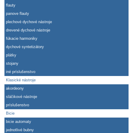
flauty
panove flauty
plechové dychové nástroje
drevené dychové nástroje
fúkacie harmoniky
dychové syntetizátory
plátky
stojany
iné príslušenstvo
Klasické nástroje
akordeony
sláčikové nástroje
príslušenstvo
Bicie
bicie automaty
jednotlivé bubny