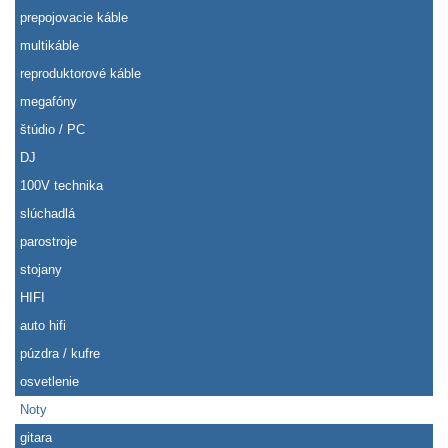
prepojovacie káble
multikáble
reproduktorové káble
megafóny
štúdio / PC
DJ
100V technika
slúchadlá
parostroje
stojany
HIFI
auto hifi
púzdra / kufre
osvetlenie
Noty
gitara