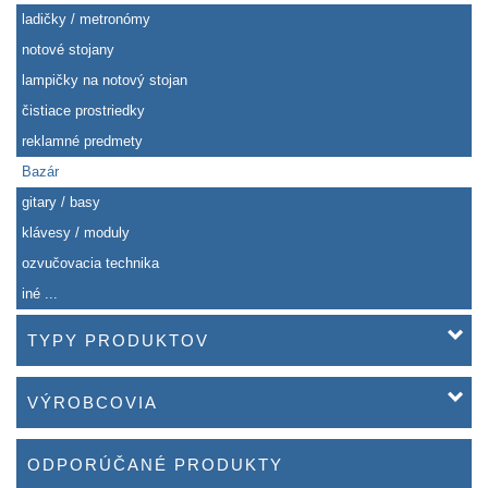
ladičky / metronómy
notové stojany
lampičky na notový stojan
čistiace prostriedky
reklamné predmety
Bazár
gitary / basy
klávesy / moduly
ozvučovacia technika
iné ...
TYPY PRODUKTOV
VÝROBCOVIA
ODPORÚČANÉ PRODUKTY