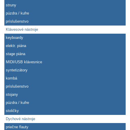
struny
púzdra / kufre
príslušenstvo
Klávesové nástroje
keyboardy
elektr. piána
stage piána
MIDI/USB klávesnice
syntetizátory
kombá
príslušenstvo
stojany
púzdra / kufre
stoličky
Dychové nástroje
priečne flauty