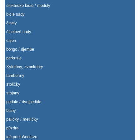
elektrické bicie / moduly
bicie sady
činely
činelové sady
cajon
bongo / djembe
perkusie
Xylofóny, zvonkohry
tamburíny
stoličky
stojany
pedále / dvojpedále
blany
paličky / metličky
púzdra
iné príslušenstvo