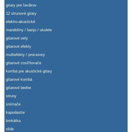
gitary pre ľavákov
12 strunové gitary
elektro-akustické
mandolíny / banjo / ukulele
gitarové sety
gitarové efekty
multiefekty / procesory
gitarové zosiľňovače
kombá pre akustické gitary
gitarové kombá
gitarové bedne
struny
snímače
kapodastre
brnkátka
slide