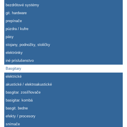
bezdrôtové systémy
git. hardware
prepínače
púzdra / kufre
pásy
stojany, podnožky, stoličky
elektrónky
iné príslušenstvo
Basgitary
elektrické
akustické / elektroakustické
basgitar. zosiľňovače
basigitar. kombá
basgit. bedne
efekty / procesory
snímače