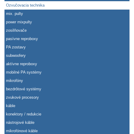
Ozvučovacia technika
mix. pulty
power mixpulty
zosilňovače
pasívne reproboxy
PA zostavy
subwoofery
aktívne reproboxy
mobilné PA systémy
mikrofóny
bezdrôtové systémy
zvukové procesory
káble
konektory / redukcie
nástrojové káble
mikrofónové káble