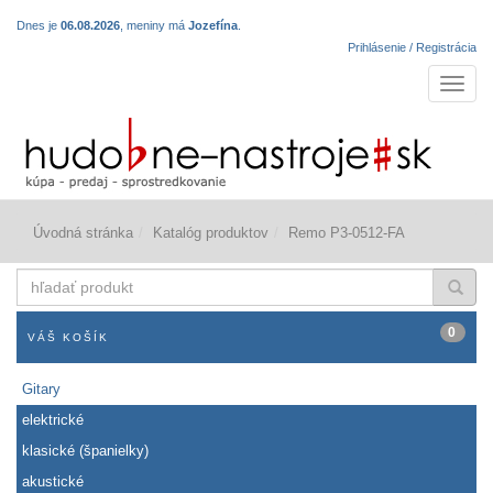
Dnes je
06.08.2026
, meniny má
Jozefína
.
Prihlásenie / Registrácia
Navigá
Úvodná stránka
Katalóg produktov
Remo P3-0512-FA
hľadať
produkt
0
VÁŠ KOŠÍK
Gitary
elektrické
klasické (španielky)
akustické