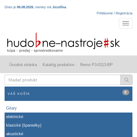
Dnes je
06.08.2026
, meniny má
Jozefína
.
Prihlásenie / Registrácia
Navigá
Úvodná stránka
Katalóg produktov
Remo P3-0113-BP
hľadať
produkt
0
VÁŠ KOŠÍK
Gitary
elektrické
klasické (španielky)
akustické