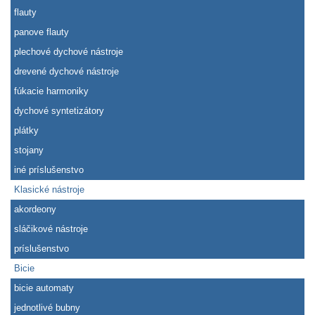
flauty
panove flauty
plechové dychové nástroje
drevené dychové nástroje
fúkacie harmoniky
dychové syntetizátory
plátky
stojany
iné príslušenstvo
Klasické nástroje
akordeony
sláčikové nástroje
príslušenstvo
Bicie
bicie automaty
jednotlivé bubny