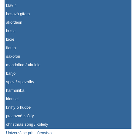
klavír
basová gitara
akordeón
husle
bicie
flauta
saxofón
mandolína / ukulele
banjo
spev / spevníky
harmonika
klarinet
knihy o hudbe
pracovné zošity
christmas song / koledy
Univerzálne príslušenstvo