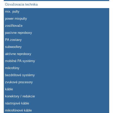
Ozvučovacia technika
mix. pulty
power mixpulty
zosilňovače
pasívne reproboxy
PA zostavy
subwoofery
aktívne reproboxy
mobilné PA systémy
mikrofóny
bezdrôtové systémy
zvukové procesory
káble
konektory / redukcie
nástrojové káble
mikrofónové káble