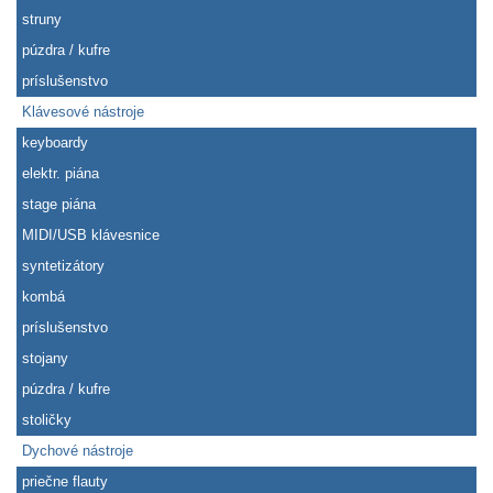
struny
púzdra / kufre
príslušenstvo
Klávesové nástroje
keyboardy
elektr. piána
stage piána
MIDI/USB klávesnice
syntetizátory
kombá
príslušenstvo
stojany
púzdra / kufre
stoličky
Dychové nástroje
priečne flauty