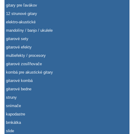
gitary pre ľavákov
12 strunové gitary
elektro-akustické
mandolíny / banjo / ukulele
gitarové sety
gitarové efekty
multiefekty / procesory
gitarové zosiľňovače
kombá pre akustické gitary
gitarové kombá
gitarové bedne
struny
snímače
kapodastre
brnkátka
slide