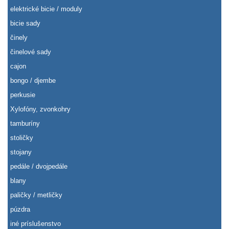
elektrické bicie / moduly
bicie sady
činely
činelové sady
cajon
bongo / djembe
perkusie
Xylofóny, zvonkohry
tamburíny
stoličky
stojany
pedále / dvojpedále
blany
paličky / metličky
púzdra
iné príslušenstvo