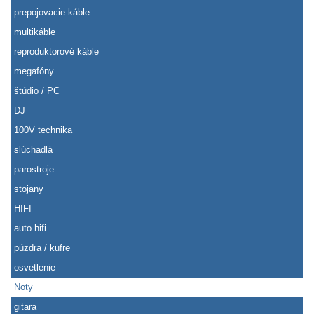
prepojovacie káble
multikáble
reproduktorové káble
megafóny
štúdio / PC
DJ
100V technika
slúchadlá
parostroje
stojany
HIFI
auto hifi
púzdra / kufre
osvetlenie
Noty
gitara