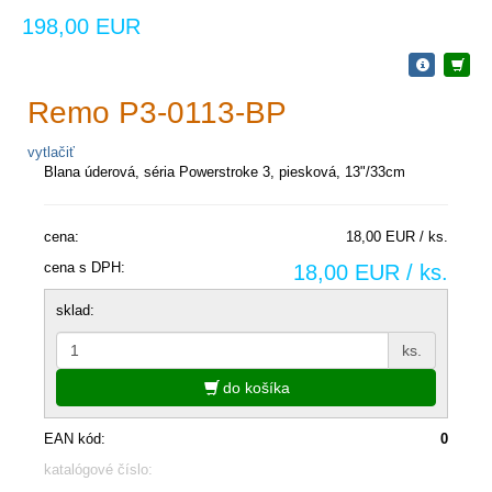
198,00 EUR
Remo P3-0113-BP
vytlačiť
Blana úderová, séria Powerstroke 3, piesková, 13"/33cm
cena:
18,00 EUR / ks.
cena s DPH:
18,00 EUR / ks.
sklad:
ks.
do košíka
EAN kód:
0
katalógové číslo: