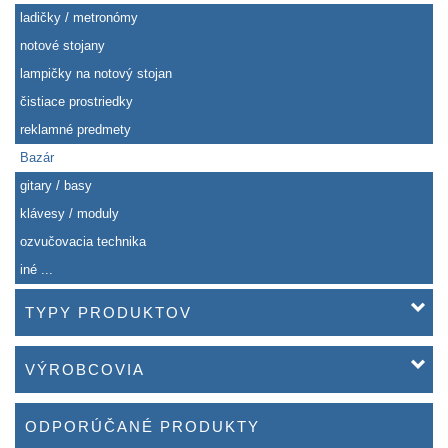
ladičky / metronómy
notové stojany
lampičky na notový stojan
čistiace prostriedky
reklamné predmety
Bazár
gitary / basy
klávesy / moduly
ozvučovacia technika
iné ...
TYPY PRODUKTOV
VÝROBCOVIA
ODPORÚČANÉ PRODUKTY