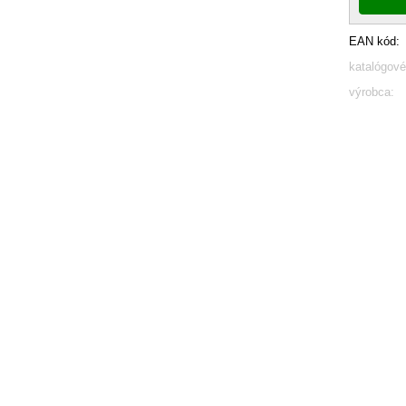
EAN kód:
katalógové
výrobca: