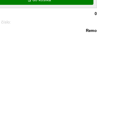
0
 číslo:
Remo