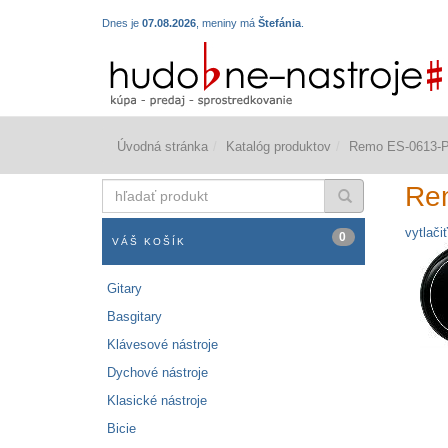
Dnes je
07.08.2026
, meniny má
Štefánia
.
Úvodná stránka
Katalóg produktov
Remo ES-0613-
hľadať
Re
produkt
vytlačiť
0
VÁŠ KOŠÍK
Gitary
Basgitary
Klávesové nástroje
Dychové nástroje
Klasické nástroje
Bicie