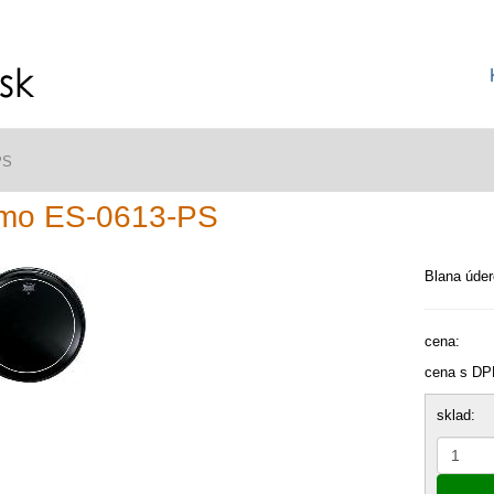
PS
mo ES-0613-PS
Blana úder
cena:
cena s DP
sklad: