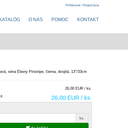
Prihlásenie / Registrácia
KATALÓG
O NÁS
POMOC
KONTAKT
ová, séria Ebony Pinstripe, čierna, dvojitá, 13"/33cm
26,00 EUR / ks.
H:
26,00 EUR / ks.
ks.
do košíka