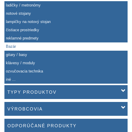
ladičky / metronómy
notové stojany
lampičky na notový stojan
čistiace prostriedky
reklamné predmety
Bazár
gitary / basy
klávesy / moduly
ozvučovacia technika
iné ...
TYPY PRODUKTOV
VÝROBCOVIA
ODPORÚČANÉ PRODUKTY