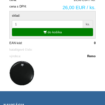
cena s DPH:
26,00 EUR / ks.
sklad:
ks.
do košíka
EAN kód:
0
katalógové číslo:
výrobca:
Remo