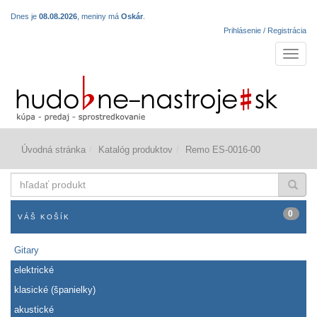
Dnes je
08.08.2026
, meniny má
Oskár
.
Prihlásenie / Registrácia
Navigá
Úvodná stránka
Katalóg produktov
Remo ES-0016-00
hľadať
produkt
0
VÁŠ KOŠÍK
Gitary
elektrické
klasické (španielky)
akustické