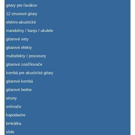
gitary pre ľavákov
12 strunové gitary
elektro-akustické
mandolíny / banjo / ukulele
gitarové sety
gitarové efekty
multiefekty / procesory
gitarové zosiľňovače
kombá pre akustické gitary
gitarové kombá
gitarové bedne
struny
snímače
kapodastre
brnkátka
slide