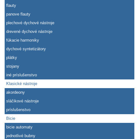
flauty
panove flauty
plechové dychové nástroje
drevené dychové nástroje
fúkacie harmoniky
dychové syntetizátory
plátky
stojany
iné príslušenstvo
Klasické nástroje
akordeony
sláčikové nástroje
príslušenstvo
Bicie
bicie automaty
jednotlivé bubny