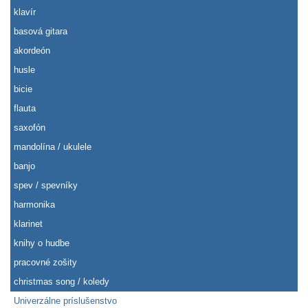
klavír
basová gitara
akordeón
husle
bicie
flauta
saxofón
mandolína / ukulele
banjo
spev / spevníky
harmonika
klarinet
knihy o hudbe
pracovné zošity
christmas song / koledy
Univerzálne príslušenstvo