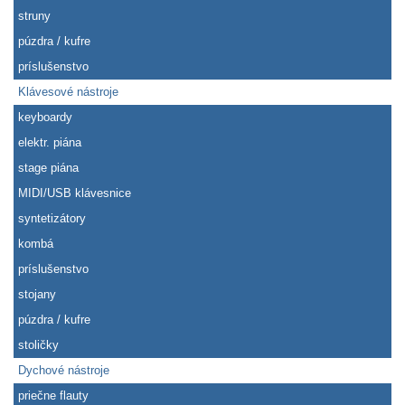
struny
púzdra / kufre
príslušenstvo
Klávesové nástroje
keyboardy
elektr. piána
stage piána
MIDI/USB klávesnice
syntetizátory
kombá
príslušenstvo
stojany
púzdra / kufre
stoličky
Dychové nástroje
priečne flauty