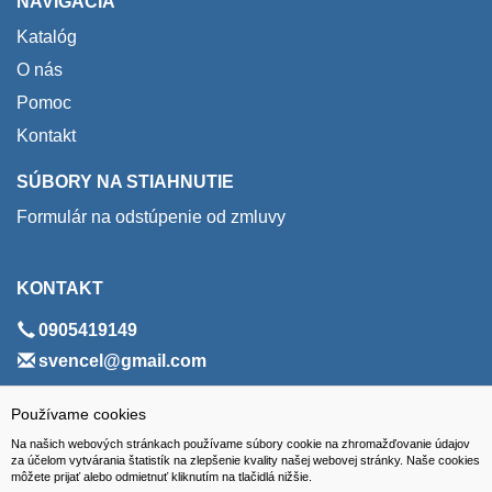
NAVIGÁCIA
Katalóg
O nás
Pomoc
Kontakt
SÚBORY NA STIAHNUTIE
Formulár na odstúpenie od zmluvy
KONTAKT
0905419149
svencel@gmail.com
ADRESA
Používame cookies
Na našich webových stránkach používame súbory cookie na zhromažďovanie údajov
VEST - tech s.r.o.
za účelom vytvárania štatistík na zlepšenie kvality našej webovej stránky. Naše cookies
môžete prijať alebo odmietnuť kliknutím na tlačidlá nižšie.
Hviezdoslavova 280/6, 965 01 Žiar nad Hronom