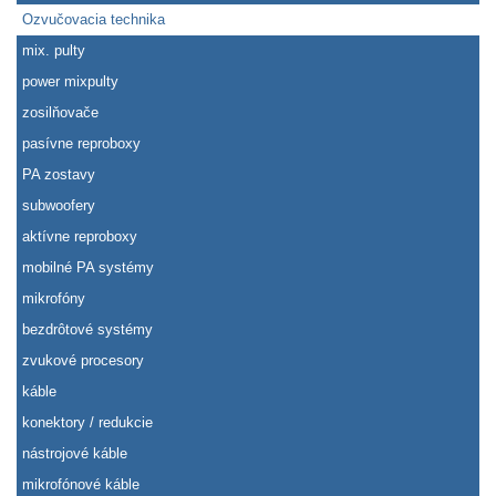
Ozvučovacia technika
mix. pulty
power mixpulty
zosilňovače
pasívne reproboxy
PA zostavy
subwoofery
aktívne reproboxy
mobilné PA systémy
mikrofóny
bezdrôtové systémy
zvukové procesory
káble
konektory / redukcie
nástrojové káble
mikrofónové káble