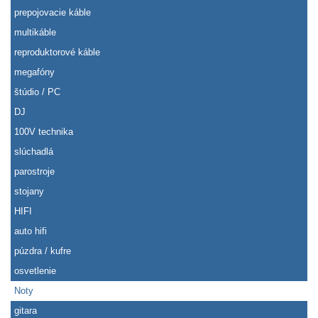
prepojovacie káble
multikáble
reproduktorové káble
megafóny
štúdio / PC
DJ
100V technika
slúchadlá
parostroje
stojany
HIFI
auto hifi
púzdra / kufre
osvetlenie
Noty
gitara