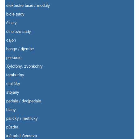
elektrické bicie / moduly
bicie sady
činely
činelové sady
cajon
bongo / djembe
perkusie
Xylofóny, zvonkohry
tamburíny
stoličky
stojany
pedále / dvojpedále
blany
paličky / metličky
púzdra
iné príslušenstvo