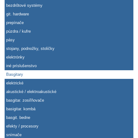
bezdrôtové systémy
git. hardware
prepínače
púzdra / kufre
pásy
stojany, podnožky, stoličky
elektrónky
iné príslušenstvo
Basgitary
elektrické
akustické / elektroakustické
basgitar. zosiľňovače
basigitar. kombá
basgit. bedne
efekty / procesory
snímače