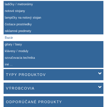
ladičky / metronómy
notové stojany
lampičky na notový stojan
čistiace prostriedky
reklamné predmety
Bazár
gitary / basy
klávesy / moduly
ozvučovacia technika
iné ...
TYPY PRODUKTOV
VÝROBCOVIA
ODPORÚČANÉ PRODUKTY