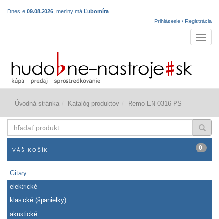
Dnes je
09.08.2026
, meniny má
Ľubomíra
.
Prihlásenie / Registrácia
Navigá
Úvodná stránka
Katalóg produktov
Remo EN-0316-PS
hľadať
produkt
0
VÁŠ KOŠÍK
Gitary
elektrické
klasické (španielky)
akustické