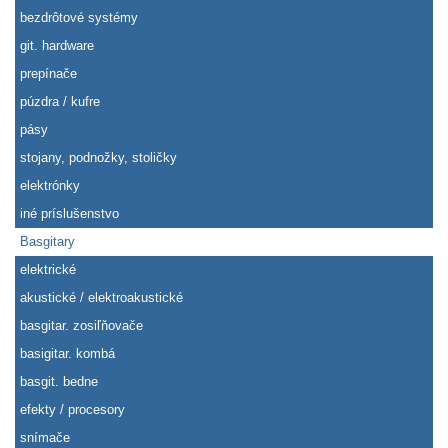
bezdrôtové systémy
git. hardware
prepínače
púzdra / kufre
pásy
stojany, podnožky, stoličky
elektrónky
iné príslušenstvo
Basgitary
elektrické
akustické / elektroakustické
basgitar. zosiľňovače
basigitar. kombá
basgit. bedne
efekty / procesory
snímače