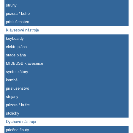
struny
púzdra / kufre
príslušenstvo
Klávesové nástroje
keyboardy
elektr. piána
stage piána
MIDI/USB klávesnice
syntetizátory
kombá
príslušenstvo
stojany
púzdra / kufre
stoličky
Dychové nástroje
priečne flauty