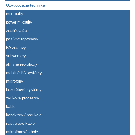
Ozvučovacia technika
mix. pulty
power mixpulty
zosilňovače
pasívne reproboxy
PA zostavy
subwoofery
aktívne reproboxy
mobilné PA systémy
mikrofóny
bezdrôtové systémy
zvukové procesory
káble
konektory / redukcie
nástrojové káble
mikrofónové káble