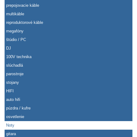
prepojovacie káble
multikáble
reproduktorové káble
megafóny
štúdio / PC
DJ
100V technika
slúchadlá
parostroje
stojany
HIFI
auto hifi
púzdra / kufre
osvetlenie
Noty
gitara