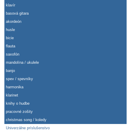
klavír
basová gitara
akordeón
husle
bicie
flauta
saxofón
mandolína / ukulele
banjo
spev / spevníky
harmonika
klarinet
knihy o hudbe
pracovné zošity
christmas song / koledy
Univerzálne príslušenstvo