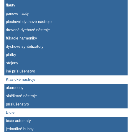
flauty
panove flauty
plechové dychové nástroje
drevené dychové nástroje
fúkacie harmoniky
dychové syntetizátory
plátky
stojany
iné príslušenstvo
Klasické nástroje
akordeony
sláčikové nástroje
príslušenstvo
Bicie
bicie automaty
jednotlivé bubny