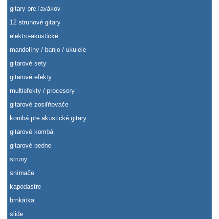
gitary pre ľavákov
12 strunové gitary
elektro-akustické
mandolíny / banjo / ukulele
gitarové sety
gitarové efekty
multiefekty / procesory
gitarové zosiľňovače
kombá pre akustické gitary
gitarové kombá
gitarové bedne
struny
snímače
kapodastre
brnkátka
slide