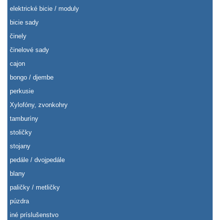
elektrické bicie / moduly
bicie sady
činely
činelové sady
cajon
bongo / djembe
perkusie
Xylofóny, zvonkohry
tamburíny
stoličky
stojany
pedále / dvojpedále
blany
paličky / metličky
púzdra
iné príslušenstvo