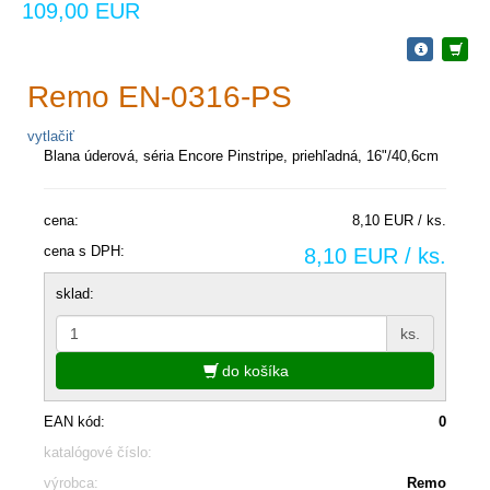
109,00 EUR
Remo EN-0316-PS
vytlačiť
Blana úderová, séria Encore Pinstripe, priehľadná, 16"/40,6cm
cena:
8,10 EUR / ks.
cena s DPH:
8,10 EUR / ks.
sklad:
ks.
do košíka
EAN kód:
0
katalógové číslo:
výrobca:
Remo