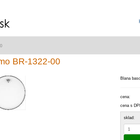
0
mo BR-1322-00
Blana baso
cena:
cena s DP
sklad: