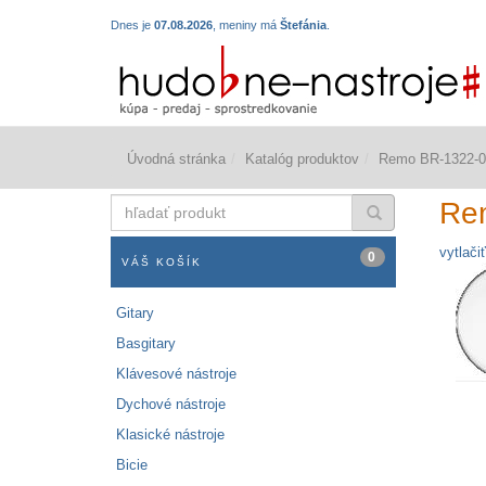
Dnes je
07.08.2026
, meniny má
Štefánia
.
Úvodná stránka
Katalóg produktov
Remo BR-1322-0
hľadať
Re
produkt
vytlačiť
0
VÁŠ KOŠÍK
Gitary
Basgitary
Klávesové nástroje
Dychové nástroje
Klasické nástroje
Bicie