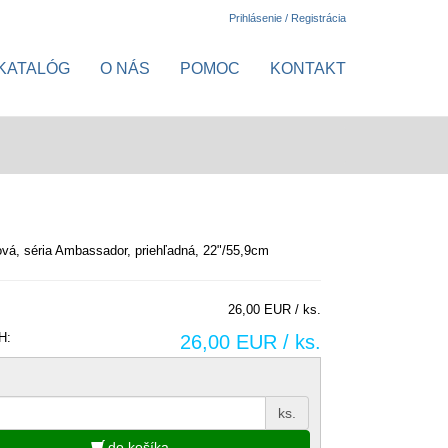
Prihlásenie / Registrácia
KATALÓG
O NÁS
POMOC
KONTAKT
vá, séria Ambassador, priehľadná, 22"/55,9cm
26,00 EUR / ks.
H:
26,00 EUR / ks.
ks.
do košíka