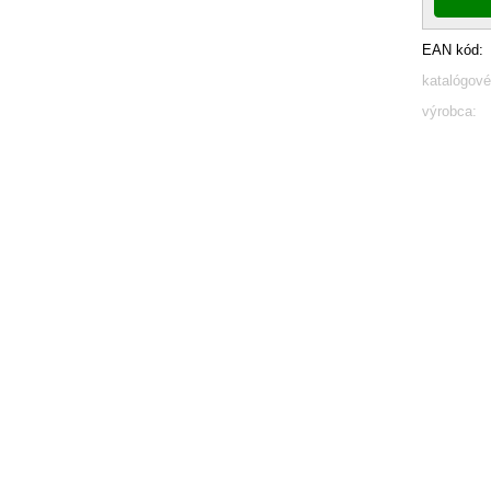
EAN kód:
katalógové
výrobca: