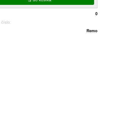
0
 číslo:
Remo