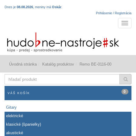
Dnes je
08.08.2026
, meniny má
Oskár
.
Prihlásenie / Registrácia
Navigá
Úvodná stránka
Katalóg produktov
Remo BE-0116-00
hľadať
produkt
0
VÁŠ KOŠÍK
Gitary
elektrické
klasické (španielky)
akustické