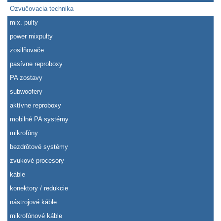
Ozvučovacia technika
mix. pulty
power mixpulty
zosilňovače
pasívne reproboxy
PA zostavy
subwoofery
aktívne reproboxy
mobilné PA systémy
mikrofóny
bezdrôtové systémy
zvukové procesory
káble
konektory / redukcie
nástrojové káble
mikrofónové káble