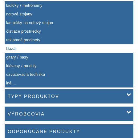
ladičky / metronómy
notové stojany
lampičky na notový stojan
čistiace prostriedky
reklamné predmety
Bazár
gitary / basy
klávesy / moduly
ozvučovacia technika
iné ...
TYPY PRODUKTOV
VÝROBCOVIA
ODPORÚČANÉ PRODUKTY