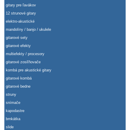
gitary pre ľavákov
12 strunové gitary
elektro-akustické
mandolíny / banjo / ukulele
gitarové sety
gitarové efekty
multiefekty / procesory
gitarové zosiľňovače
kombá pre akustické gitary
gitarové kombá
gitarové bedne
struny
snímače
kapodastre
brnkátka
slide