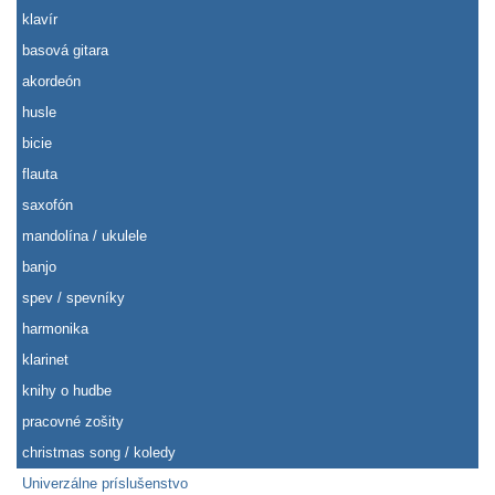
klavír
basová gitara
akordeón
husle
bicie
flauta
saxofón
mandolína / ukulele
banjo
spev / spevníky
harmonika
klarinet
knihy o hudbe
pracovné zošity
christmas song / koledy
Univerzálne príslušenstvo