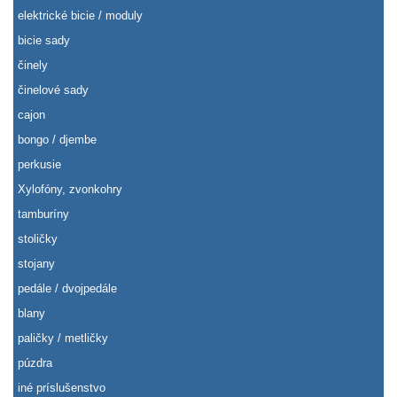
elektrické bicie / moduly
bicie sady
činely
činelové sady
cajon
bongo / djembe
perkusie
Xylofóny, zvonkohry
tamburíny
stoličky
stojany
pedále / dvojpedále
blany
paličky / metličky
púzdra
iné príslušenstvo