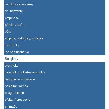
bezdrôtové systémy
git. hardware
prepínače
púzdra / kufre
pásy
stojany, podnožky, stoličky
elektrónky
iné príslušenstvo
Basgitary
elektrické
akustické / elektroakustické
basgitar. zosiľňovače
basigitar. kombá
basgit. bedne
efekty / procesory
snímače