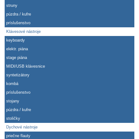
struny
púzdra / kufre
príslušenstvo
Klávesové nástroje
keyboardy
elektr. piána
stage piána
MIDI/USB klávesnice
syntetizátory
kombá
príslušenstvo
stojany
púzdra / kufre
stoličky
Dychové nástroje
priečne flauty