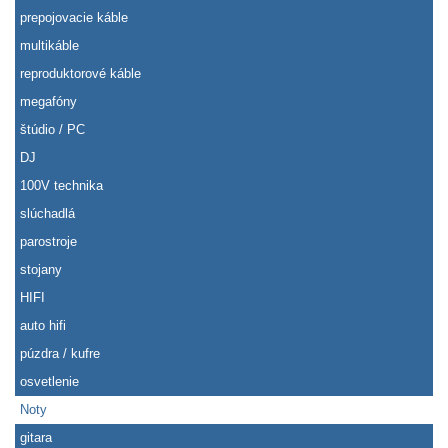
prepojovacie káble
multikáble
reproduktorové káble
megafóny
štúdio / PC
DJ
100V technika
slúchadlá
parostroje
stojany
HIFI
auto hifi
púzdra / kufre
osvetlenie
Noty
gitara