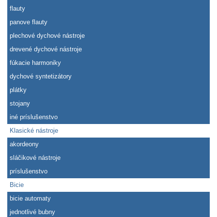
flauty
panove flauty
plechové dychové nástroje
drevené dychové nástroje
fúkacie harmoniky
dychové syntetizátory
plátky
stojany
iné príslušenstvo
Klasické nástroje
akordeony
sláčikové nástroje
príslušenstvo
Bicie
bicie automaty
jednotlivé bubny