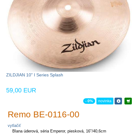
ZILDJIAN 10" I Series Splash
59,00 EUR
- 0%
novinka
Remo BE-0116-00
vytlačiť
Blana úderová, séria Emperor, piesková, 16"/40,6cm