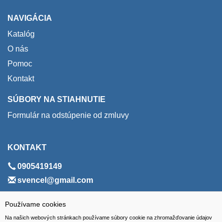
NAVIGÁCIA
Katalóg
O nás
Pomoc
Kontakt
SÚBORY NA STIAHNUTIE
Formulár na odstúpenie od zmluvy
KONTAKT
0905419149
svencel@gmail.com
ADRESA
Používame cookies
Na našich webových stránkach používame súbory cookie na zhromažďovanie údajov