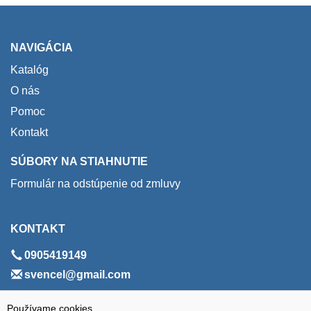
NAVIGÁCIA
Katalóg
O nás
Pomoc
Kontakt
SÚBORY NA STIAHNUTIE
Formulár na odstúpenie od zmluvy
KONTAKT
0905419149
svencel@gmail.com
ADRESA
Používame cookies