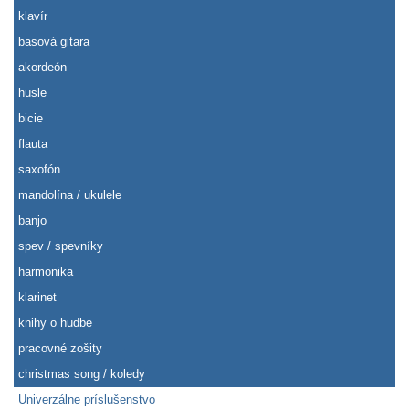
klavír
basová gitara
akordeón
husle
bicie
flauta
saxofón
mandolína / ukulele
banjo
spev / spevníky
harmonika
klarinet
knihy o hudbe
pracovné zošity
christmas song / koledy
Univerzálne príslušenstvo