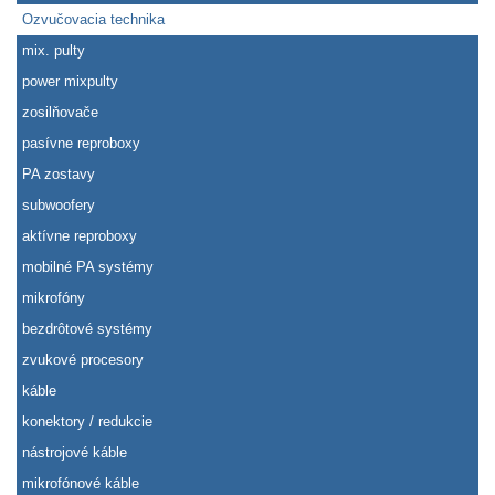
Ozvučovacia technika
mix. pulty
power mixpulty
zosilňovače
pasívne reproboxy
PA zostavy
subwoofery
aktívne reproboxy
mobilné PA systémy
mikrofóny
bezdrôtové systémy
zvukové procesory
káble
konektory / redukcie
nástrojové káble
mikrofónové káble