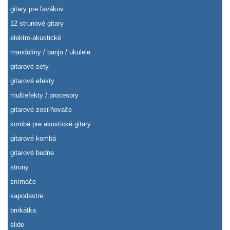
gitary pre ľavákov
12 strunové gitary
elektro-akustické
mandolíny / banjo / ukulele
gitarové sety
gitarové efekty
multiefekty / procesory
gitarové zosiľňovače
kombá pre akustické gitary
gitarové kombá
gitarové bedne
struny
snímače
kapodastre
brnkátka
slide