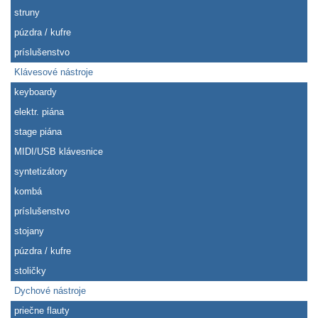
struny
púzdra / kufre
príslušenstvo
Klávesové nástroje
keyboardy
elektr. piána
stage piána
MIDI/USB klávesnice
syntetizátory
kombá
príslušenstvo
stojany
púzdra / kufre
stoličky
Dychové nástroje
priečne flauty