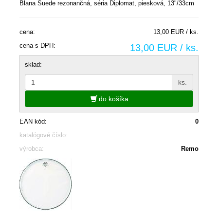
Blana Suede rezonančná, séria Diplomat, piesková, 13"/33cm
cena:
13,00 EUR / ks.
cena s DPH:
13,00 EUR / ks.
sklad:
ks.
do košíka
EAN kód:
0
katalógové číslo:
výrobca:
Remo