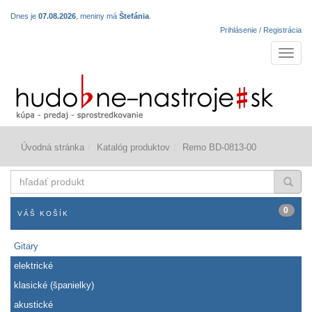
Dnes je
07.08.2026
, meniny má
Štefánia
.
Prihlásenie / Registrácia
Navigá
Úvodná stránka
Katalóg produktov
Remo BD-0813-00
hľadať
produkt
0
VÁŠ KOŠÍK
Gitary
elektrické
klasické (španielky)
akustické