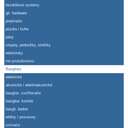
bezdrôtové systémy
git. hardware
prepínače
púzdra / kufre
pásy
stojany, podnožky, stoličky
elektrónky
iné príslušenstvo
Basgitary
elektrické
akustické / elektroakustické
basgitar. zosiľňovače
basigitar. kombá
basgit. bedne
efekty / procesory
snímače