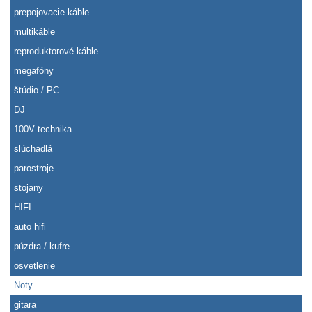
prepojovacie káble
multikáble
reproduktorové káble
megafóny
štúdio / PC
DJ
100V technika
slúchadlá
parostroje
stojany
HIFI
auto hifi
púzdra / kufre
osvetlenie
Noty
gitara