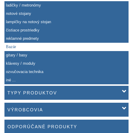
ladičky / metronómy
notové stojany
lampičky na notový stojan
čistiace prostriedky
reklamné predmety
Bazár
gitary / basy
klávesy / moduly
ozvučovacia technika
iné ...
TYPY PRODUKTOV
VÝROBCOVIA
ODPORÚČANÉ PRODUKTY