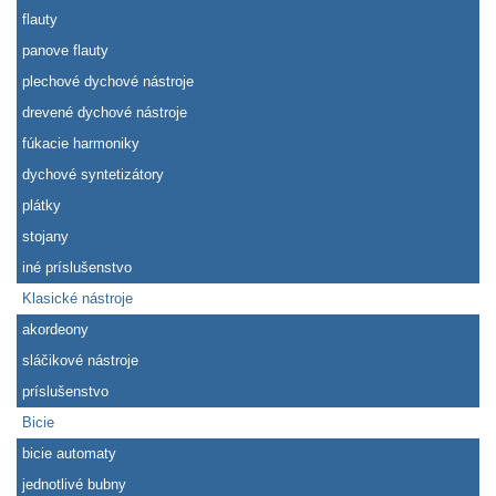
flauty
panove flauty
plechové dychové nástroje
drevené dychové nástroje
fúkacie harmoniky
dychové syntetizátory
plátky
stojany
iné príslušenstvo
Klasické nástroje
akordeony
sláčikové nástroje
príslušenstvo
Bicie
bicie automaty
jednotlivé bubny