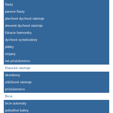
flauty
panove flauty
plechové dychové nástroje
drevené dychové nástroje
fúkacie harmoniky
dychové syntetizátory
plátky
stojany
iné príslušenstvo
Klasické nástroje
akordeony
sláčikové nástroje
príslušenstvo
Bicie
bicie automaty
jednotlivé bubny