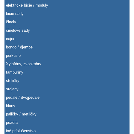
elektrické bicie / moduly
bicie sady
činely
činelové sady
cajon
bongo / djembe
perkusie
Xylofóny, zvonkohry
tamburíny
stoličky
stojany
pedále / dvojpedále
blany
paličky / metličky
púzdra
iné príslušenstvo