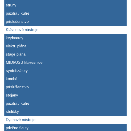
struny
púzdra / kufre
príslušenstvo
Klávesové nástroje
keyboardy
elektr. piána
stage piána
MIDI/USB klávesnice
syntetizátory
kombá
príslušenstvo
stojany
púzdra / kufre
stoličky
Dychové nástroje
priečne flauty