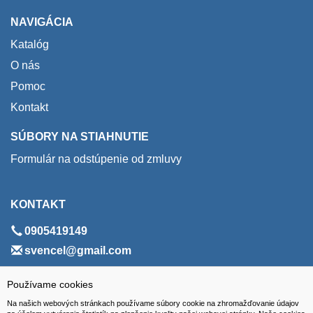
NAVIGÁCIA
Katalóg
O nás
Pomoc
Kontakt
SÚBORY NA STIAHNUTIE
Formulár na odstúpenie od zmluvy
KONTAKT
0905419149
svencel@gmail.com
ADRESA
Používame cookies
Na našich webových stránkach používame súbory cookie na zhromažďovanie údajov
VEST - tech s.r.o.