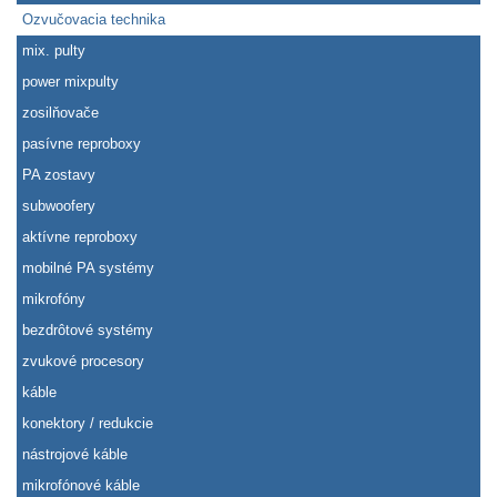
Ozvučovacia technika
mix. pulty
power mixpulty
zosilňovače
pasívne reproboxy
PA zostavy
subwoofery
aktívne reproboxy
mobilné PA systémy
mikrofóny
bezdrôtové systémy
zvukové procesory
káble
konektory / redukcie
nástrojové káble
mikrofónové káble