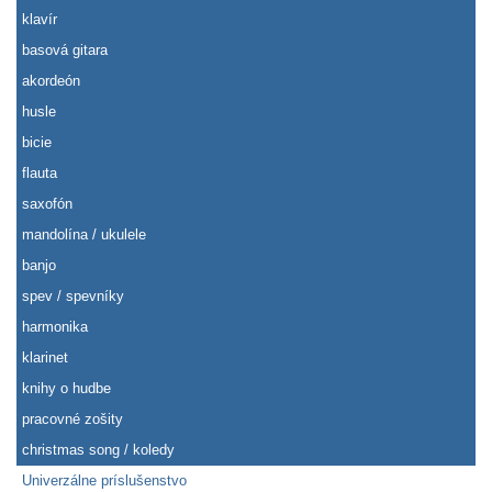
klavír
basová gitara
akordeón
husle
bicie
flauta
saxofón
mandolína / ukulele
banjo
spev / spevníky
harmonika
klarinet
knihy o hudbe
pracovné zošity
christmas song / koledy
Univerzálne príslušenstvo