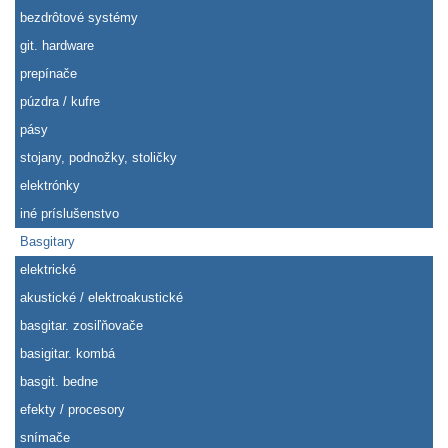
bezdrôtové systémy
git. hardware
prepínače
púzdra / kufre
pásy
stojany, podnožky, stoličky
elektrónky
iné príslušenstvo
Basgitary
elektrické
akustické / elektroakustické
basgitar. zosiľňovače
basigitar. kombá
basgit. bedne
efekty / procesory
snímače