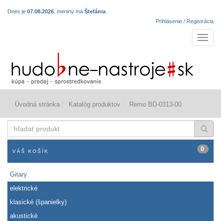
Dnes je
07.08.2026
, meniny má
Štefánia
.
Prihlásenie / Registrácia
Navigá
Úvodná stránka
Katalóg produktov
Remo BD-0313-00
hľadať
produkt
0
VÁŠ KOŠÍK
Gitary
elektrické
klasické (španielky)
akustické