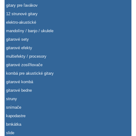
gitary pre ľavákov
12 strunové gitary
elektro-akustické
mandolíny / banjo / ukulele
gitarové sety
gitarové efekty
multiefekty / procesory
gitarové zosiľňovače
kombá pre akustické gitary
gitarové kombá
gitarové bedne
struny
snímače
kapodastre
brnkátka
slide