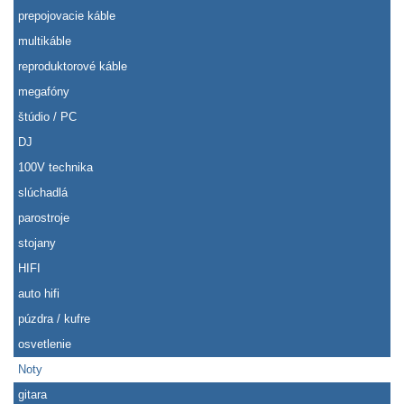
prepojovacie káble
multikáble
reproduktorové káble
megafóny
štúdio / PC
DJ
100V technika
slúchadlá
parostroje
stojany
HIFI
auto hifi
púzdra / kufre
osvetlenie
Noty
gitara