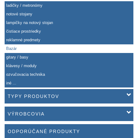
ladičky / metronómy
notové stojany
lampičky na notový stojan
čistiace prostriedky
reklamné predmety
Bazár
gitary / basy
klávesy / moduly
ozvučovacia technika
iné ...
TYPY PRODUKTOV
VÝROBCOVIA
ODPORÚČANÉ PRODUKTY