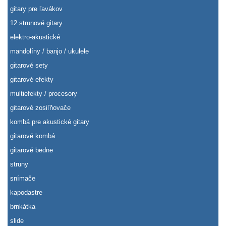
gitary pre ľavákov
12 strunové gitary
elektro-akustické
mandolíny / banjo / ukulele
gitarové sety
gitarové efekty
multiefekty / procesory
gitarové zosiľňovače
kombá pre akustické gitary
gitarové kombá
gitarové bedne
struny
snímače
kapodastre
brnkátka
slide