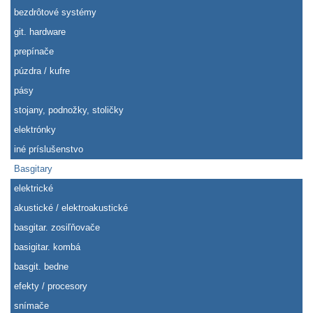
bezdrôtové systémy
git. hardware
prepínače
púzdra / kufre
pásy
stojany, podnožky, stoličky
elektrónky
iné príslušenstvo
Basgitary
elektrické
akustické / elektroakustické
basgitar. zosiľňovače
basigitar. kombá
basgit. bedne
efekty / procesory
snímače