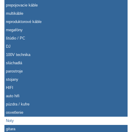
prepojovacie káble
multikáble
reproduktorové káble
megafóny
štúdio / PC
DJ
100V technika
slúchadlá
parostroje
stojany
HIFI
auto hifi
púzdra / kufre
osvetlenie
Noty
gitara