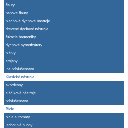
flauty
panove flauty
plechové dychové nástroje
drevené dychové nástroje
fúkacie harmoniky
dychové syntetizátory
plátky
stojany
iné príslušenstvo
Klasické nástroje
akordeony
sláčikové nástroje
príslušenstvo
Bicie
bicie automaty
jednotlivé bubny