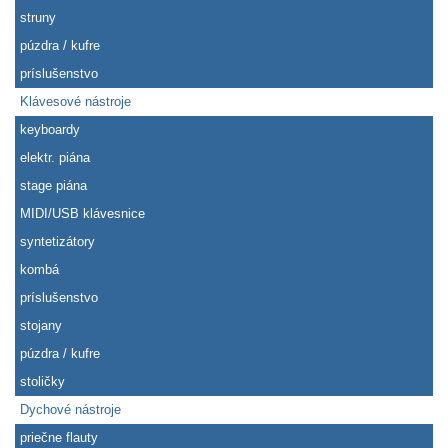
struny
púzdra / kufre
príslušenstvo
Klávesové nástroje
keyboardy
elektr. piána
stage piána
MIDI/USB klávesnice
syntetizátory
kombá
príslušenstvo
stojany
púzdra / kufre
stoličky
Dychové nástroje
priečne flauty