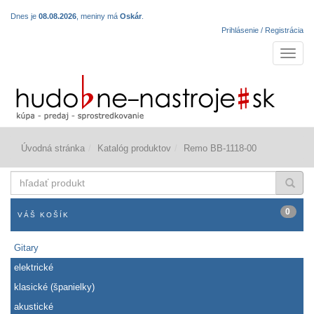
Dnes je
08.08.2026
, meniny má
Oskár
.
Prihlásenie / Registrácia
Navigá
Úvodná stránka
Katalóg produktov
Remo BB-1118-00
hľadať
produkt
0
VÁŠ KOŠÍK
Gitary
elektrické
klasické (španielky)
akustické