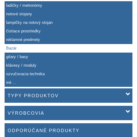
ladičky / metronómy
notové stojany
lampičky na notový stojan
čistiace prostriedky
reklamné predmety
Bazár
gitary / basy
klávesy / moduly
ozvučovacia technika
iné ...
TYPY PRODUKTOV
VÝROBCOVIA
ODPORÚČANÉ PRODUKTY