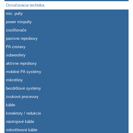
Ozvučovacia technika
mix. pulty
power mixpulty
zosilňovače
pasívne reproboxy
PA zostavy
subwoofery
aktívne reproboxy
mobilné PA systémy
mikrofóny
bezdrôtové systémy
zvukové procesory
káble
konektory / redukcie
nástrojové káble
mikrofónové káble