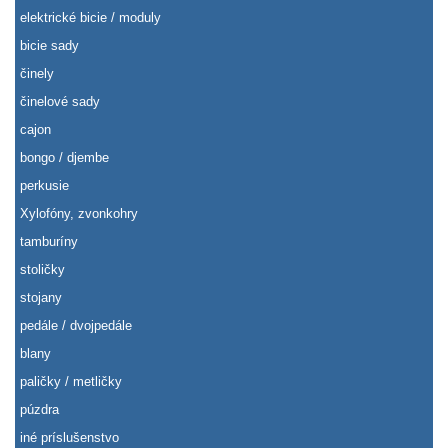
elektrické bicie / moduly
bicie sady
činely
činelové sady
cajon
bongo / djembe
perkusie
Xylofóny, zvonkohry
tamburíny
stoličky
stojany
pedále / dvojpedále
blany
paličky / metličky
púzdra
iné príslušenstvo