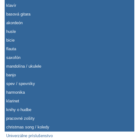
klavír
basová gitara
akordeón
husle
bicie
flauta
saxofón
mandolína / ukulele
banjo
spev / spevníky
harmonika
klarinet
knihy o hudbe
pracovné zošity
christmas song / koledy
Univerzálne príslušenstvo