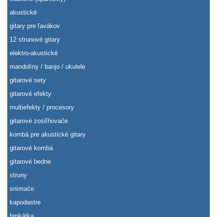
akustické
gitary pre ľavákov
12 strunové gitary
elektro-akustické
mandolíny / banjo / ukulele
gitarové sety
gitarové efekty
multiefekty / procesory
gitarové zosiľňovače
kombá pre akustické gitary
gitarové kombá
gitarové bedne
struny
snímače
kapodastre
brnkátka