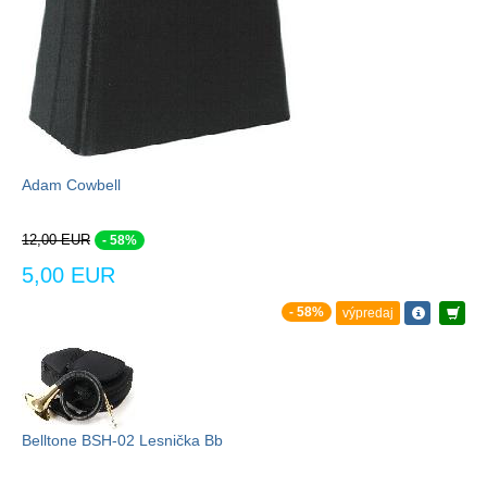
Adam Cowbell
12,00 EUR
- 58%
5,00 EUR
- 58%
výpredaj
Belltone BSH-02 Lesnička Bb