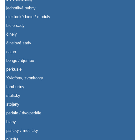
jednotlivé bubny
elektrické bicie / moduly
bicie sady
činely
činelové sady
cajon
bongo / djembe
perkusie
Xylofóny, zvonkohry
tamburíny
stoličky
stojany
pedále / dvojpedále
blany
paličky / metličky
púzdra