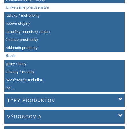
Univerzálne príslušenstvo
ladičky / metronómy
notové stojany
lampičky na notový stojan
čistiace prostriedky
reklamné predmety
Bazár
gitary / basy
klávesy / moduly
ozvučovacia technika
iné ...
TYPY PRODUKTOV
VÝROBCOVIA