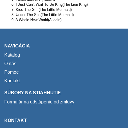
6. I Just Can't Wait To Be King(The Lion King)
7. Kiss The Girl (The Little Mermaid)
8. Under The Sea(The Little Mermaid)
9. A Whole New World(Alladin)
NAVIGÁCIA
Katalóg
O nás
Pomoc
Kontakt
SÚBORY NA STIAHNUTIE
Formulár na odstúpenie od zmluvy
KONTAKT