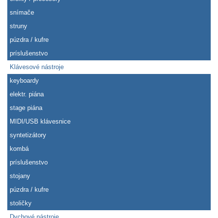
snímače
struny
púzdra / kufre
príslušenstvo
Klávesové nástroje
keyboardy
elektr. piána
stage piána
MIDI/USB klávesnice
syntetizátory
kombá
príslušenstvo
stojany
púzdra / kufre
stoličky
Dychové nástroje