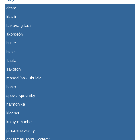
gitara
klavír
basová gitara
akordeón
husle
bicie
flauta
saxofón
mandolína / ukulele
banjo
spev / spevníky
harmonika
klarinet
knihy o hudbe
pracovné zošity
christmas song / koledy