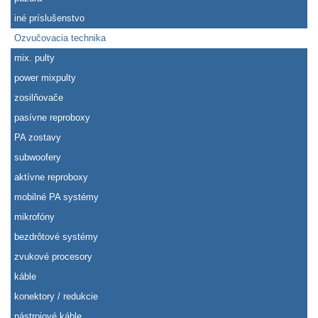
iné príslušenstvo
Ozvučovacia technika
mix. pulty
power mixpulty
zosilňovače
pasívne reproboxy
PA zostavy
subwoofery
aktívne reproboxy
mobilné PA systémy
mikrofóny
bezdrôtové systémy
zvukové procesory
káble
konektory / redukcie
nástrojové káble