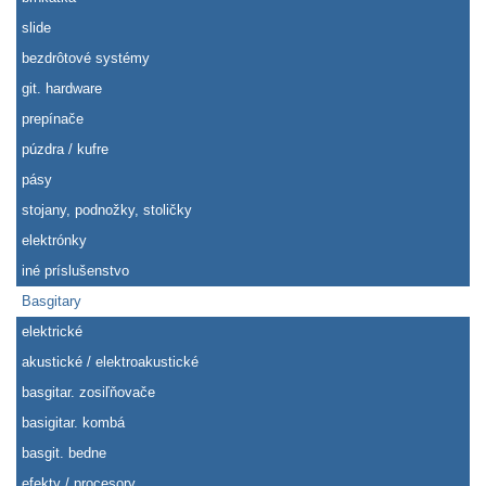
slide
bezdrôtové systémy
git. hardware
prepínače
púzdra / kufre
pásy
stojany, podnožky, stoličky
elektrónky
iné príslušenstvo
Basgitary
elektrické
akustické / elektroakustické
basgitar. zosiľňovače
basigitar. kombá
basgit. bedne
efekty / procesory