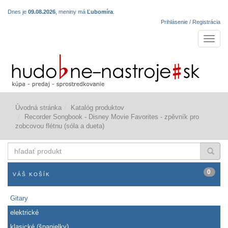
Dnes je
09.08.2026
, meniny má
Ľubomíra
.
Prihlásenie / Registrácia
Navigá
Úvodná stránka
Katalóg produktov
Recorder Songbook - Disney Movie Favorites - zpěvník pro
zobcovou flétnu (sóla a dueta)
hľadať
produkt
0
VÁŠ KOŠÍK
Gitary
elektrické
klasické (španielky)