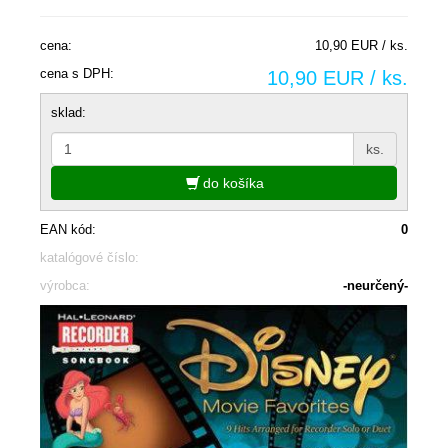
cena:
10,90 EUR / ks.
cena s DPH:
10,90 EUR / ks.
sklad:
ks.
do košíka
EAN kód:
0
katalógové číslo:
výrobca:
-neurčený-