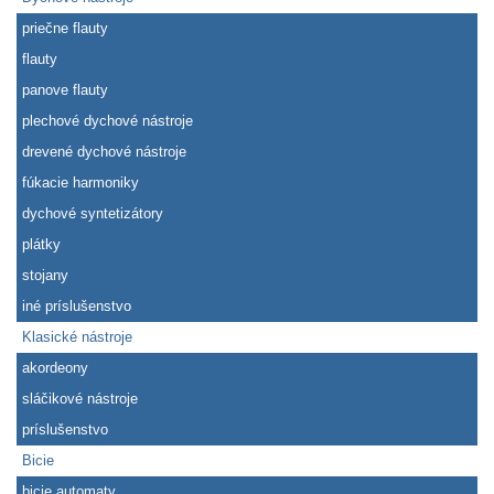
priečne flauty
flauty
panove flauty
plechové dychové nástroje
drevené dychové nástroje
fúkacie harmoniky
dychové syntetizátory
plátky
stojany
iné príslušenstvo
Klasické nástroje
akordeony
sláčikové nástroje
príslušenstvo
Bicie
bicie automaty