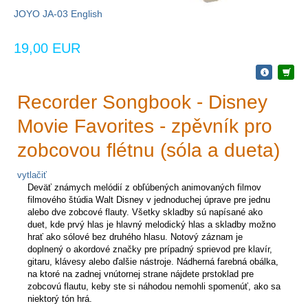
JOYO JA-03 English
19,00 EUR
Recorder Songbook - Disney
Movie Favorites - zpěvník pro
zobcovou flétnu (sóla a dueta)
vytlačiť
Deväť známych melódií z obľúbených animovaných filmov
filmového štúdia Walt Disney v jednoduchej úprave pre jednu
alebo dve zobcové flauty. Všetky skladby sú napísané ako
duet, kde prvý hlas je hlavný melodický hlas a skladby možno
hrať ako sólové bez druhého hlasu. Notový záznam je
doplnený o akordové značky pre prípadný sprievod pre klavír,
gitaru, klávesy alebo ďalšie nástroje. Nádherná farebná obálka,
na ktoré na zadnej vnútornej strane nájdete prstoklad pre
zobcovú flautu, keby ste si náhodou nemohli spomenúť, ako sa
niektorý tón hrá.