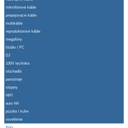
mikrofónové káble
prepojovacie káble
multikáble
reproduktorové káble
megafóny
štúdio / PC
DJ
100V technika
slúchadlá
parostroje
stojany
HIFI
auto hifi
púzdra / kufre
osvetlenie
Noty