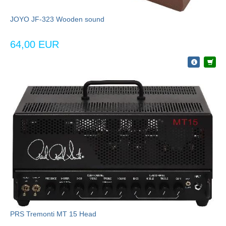
JOYO JF-323 Wooden sound
64,00 EUR
PRS Tremonti MT 15 Head