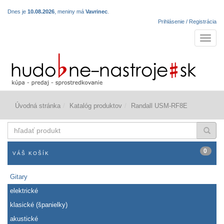
Dnes je
10.08.2026
, meniny má
Vavrinec
.
Prihlásenie / Registrácia
Navigá
Úvodná stránka
Katalóg produktov
Randall USM-RF8E
hľadať
produkt
0
VÁŠ KOŠÍK
Gitary
elektrické
klasické (španielky)
akustické