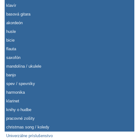
klavír
basová gitara
akordeón
husle
bicie
flauta
saxofón
mandolína / ukulele
banjo
spev / spevníky
harmonika
klarinet
knihy o hudbe
pracovné zošity
christmas song / koledy
Univerzálne príslušenstvo