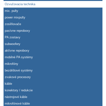
Ozvučovacia technika
mix. pulty
power mixpulty
zosilňovače
pasívne reproboxy
PA zostavy
subwoofery
aktívne reproboxy
mobilné PA systémy
mikrofóny
bezdrôtové systémy
zvukové procesory
káble
konektory / redukcie
nástrojové káble
mikrofónové káble