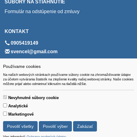
SÚBORY NA STIAHNUTIE
Formulár na odstúpenie od zmluvy
KONTAKT
0905419149
svencel@gmail.com
ADRESA
Používame cookies
Na našich webových stránkach používame súbory cookie na zhromažďovanie údajov
VEST - tech s.r.o.
za účelom vytvárania štatistík na zlepšenie kvality našej webovej stránky. Naše cookies
môžete prijať alebo odmietnuť kliknutím na tlačidlá nižšie.
Hviezdoslavova 280/6, 965 01 Žiar nad Hronom
Slovakia (Slovak Republic)
Nevyhnutné súbory cookie
Analytické
Marketingové
Povoliť všetky
Povoliť výber
Zakázať
Všetky ceny sú uvádzané vrátane DPH.
© 2018 GIBOX, s.r.o. • Generuje redakčný systém YGScms •
Viac informácií:
Ochrana osobných údajov