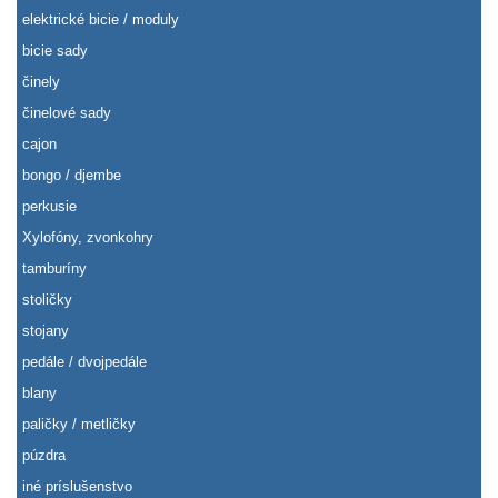
elektrické bicie / moduly
bicie sady
činely
činelové sady
cajon
bongo / djembe
perkusie
Xylofóny, zvonkohry
tamburíny
stoličky
stojany
pedále / dvojpedále
blany
paličky / metličky
púzdra
iné príslušenstvo