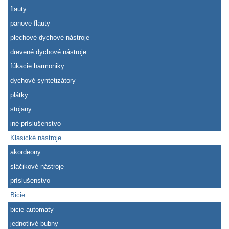
flauty
panove flauty
plechové dychové nástroje
drevené dychové nástroje
fúkacie harmoniky
dychové syntetizátory
plátky
stojany
iné príslušenstvo
Klasické nástroje
akordeony
sláčikové nástroje
príslušenstvo
Bicie
bicie automaty
jednotlivé bubny