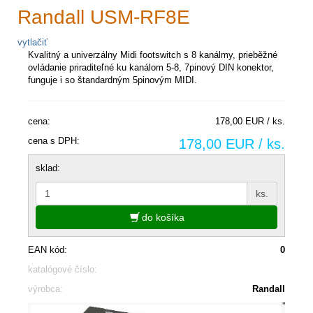
Randall USM-RF8E
vytlačiť
Kvalitný a univerzálny Midi footswitch s 8 kanálmy, prieběžné
ovládanie priraditeľné ku kanálom 5-8, 7pinový DIN konektor,
funguje i so štandardným 5pinovým MIDI.
cena:
178,00 EUR / ks.
cena s DPH:
178,00 EUR / ks.
sklad:
ks.
do košíka
EAN kód:
0
katalógové číslo:
výrobca:
Randall