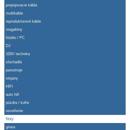
prepojovacie káble
multikáble
reproduktorové káble
megafóny
štúdio / PC
DJ
100V technika
slúchadlá
parostroje
stojany
HIFI
auto hifi
púzdra / kufre
osvetlenie
Noty
gitara