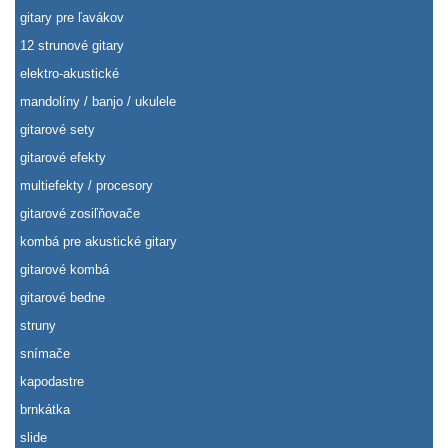
gitary pre ľavákov
12 strunové gitary
elektro-akustické
mandolíny / banjo / ukulele
gitarové sety
gitarové efekty
multiefekty / procesory
gitarové zosiľňovače
kombá pre akustické gitary
gitarové kombá
gitarové bedne
struny
snímače
kapodastre
brnkátka
slide