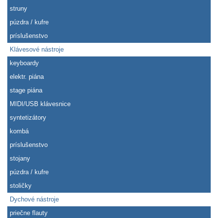
struny
púzdra / kufre
príslušenstvo
Klávesové nástroje
keyboardy
elektr. piána
stage piána
MIDI/USB klávesnice
syntetizátory
kombá
príslušenstvo
stojany
púzdra / kufre
stoličky
Dychové nástroje
priečne flauty