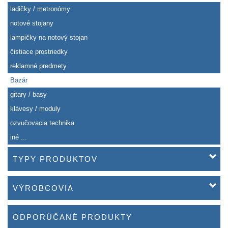
ladičky / metronómy
notové stojany
lampičky na notový stojan
čistiace prostriedky
reklamné predmety
Bazár
gitary / basy
klávesy / moduly
ozvučovacia technika
iné ...
TYPY PRODUKTOV
VÝROBCOVIA
ODPORÚČANÉ PRODUKTY