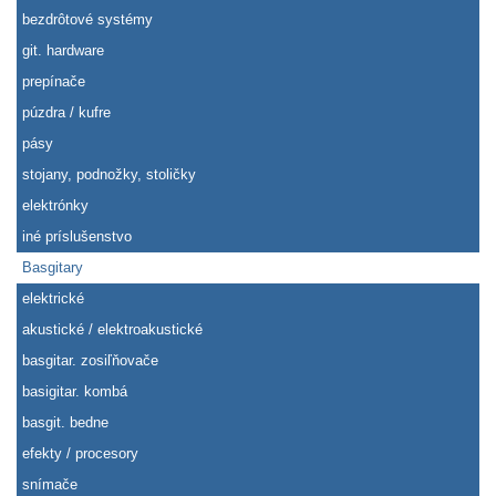
bezdrôtové systémy
git. hardware
prepínače
púzdra / kufre
pásy
stojany, podnožky, stoličky
elektrónky
iné príslušenstvo
Basgitary
elektrické
akustické / elektroakustické
basgitar. zosiľňovače
basigitar. kombá
basgit. bedne
efekty / procesory
snímače