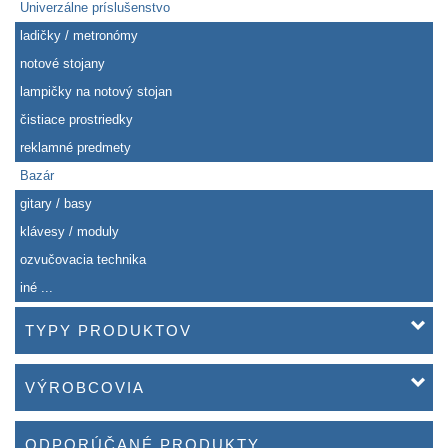
Univerzálne príslušenstvo
ladičky / metronómy
notové stojany
lampičky na notový stojan
čistiace prostriedky
reklamné predmety
Bazár
gitary / basy
klávesy / moduly
ozvučovacia technika
iné ...
TYPY PRODUKTOV
VÝROBCOVIA
ODPORÚČANÉ PRODUKTY