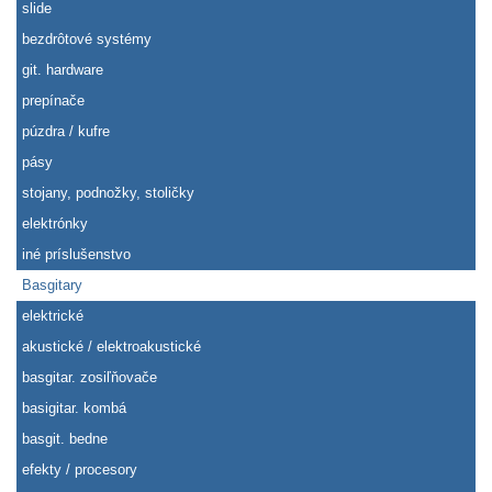
slide
bezdrôtové systémy
git. hardware
prepínače
púzdra / kufre
pásy
stojany, podnožky, stoličky
elektrónky
iné príslušenstvo
Basgitary
elektrické
akustické / elektroakustické
basgitar. zosiľňovače
basigitar. kombá
basgit. bedne
efekty / procesory