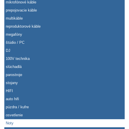
mikrofónové káble
prepojovacie káble
multikáble
reproduktorové káble
megafóny
štúdio / PC
DJ
100V technika
slúchadlá
parostroje
stojany
HIFI
auto hifi
púzdra / kufre
osvetlenie
Noty