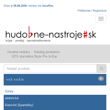
Dnes je
06.08.2026
, meniny má
Jozefína
.
Prihlásenie / Registrácia
Navigá
Úvodná stránka
Katalóg produktov
QTX sluchátka Style Pro In-Ear
hľadať
produkt
0
VÁŠ KOŠÍK
Gitary
elektrické
klasické (španielky)