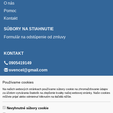
O nás
Pomoc
Kontakt
SÚBORY NA STIAHNUTIE
Formulár na odstúpenie od zmluvy
KONTAKT
0905419149
svencel@gmail.com
ADRESA
Používame cookies
Na našich webových stránkach používame súbory cookie na zhromažďovanie údajov
VEST - tech s.r.o.
za účelom vytvárania štatistík na zlepšenie kvality našej webovej stránky. Naše cookies
môžete prijať alebo odmietnuť kliknutím na tlačidlá nižšie.
Hviezdoslavova 280/6, 965 01 Žiar nad Hronom
Slovakia (Slovak Republic)
Nevyhnutné súbory cookie