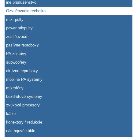
iné príslušenstvo
Ozvučovacia technika
mix. pulty
power mixpulty
zosilňovače
pasívne reproboxy
PA zostavy
subwoofery
aktívne reproboxy
mobilné PA systémy
mikrofóny
bezdrôtové systémy
zvukové procesory
káble
konektory / redukcie
nástrojové káble