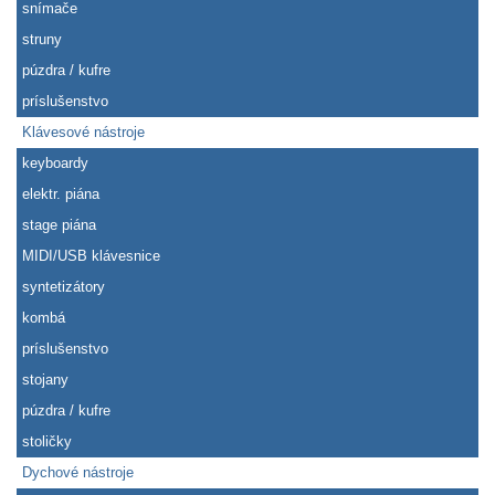
snímače
struny
púzdra / kufre
príslušenstvo
Klávesové nástroje
keyboardy
elektr. piána
stage piána
MIDI/USB klávesnice
syntetizátory
kombá
príslušenstvo
stojany
púzdra / kufre
stoličky
Dychové nástroje