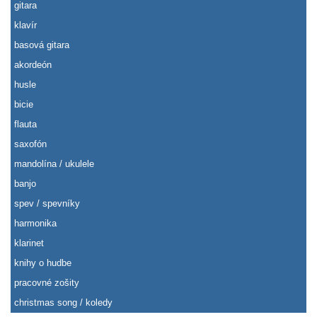
gitara
klavír
basová gitara
akordeón
husle
bicie
flauta
saxofón
mandolína / ukulele
banjo
spev / spevníky
harmonika
klarinet
knihy o hudbe
pracovné zošity
christmas song / koledy