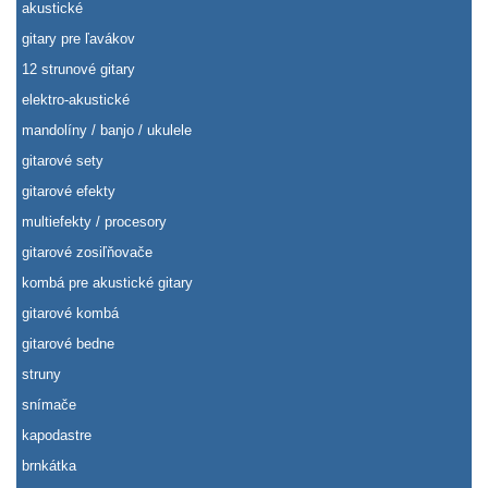
akustické
gitary pre ľavákov
12 strunové gitary
elektro-akustické
mandolíny / banjo / ukulele
gitarové sety
gitarové efekty
multiefekty / procesory
gitarové zosiľňovače
kombá pre akustické gitary
gitarové kombá
gitarové bedne
struny
snímače
kapodastre
brnkátka