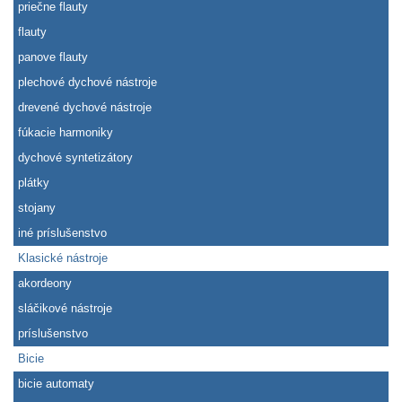
priečne flauty
flauty
panove flauty
plechové dychové nástroje
drevené dychové nástroje
fúkacie harmoniky
dychové syntetizátory
plátky
stojany
iné príslušenstvo
Klasické nástroje
akordeony
sláčikové nástroje
príslušenstvo
Bicie
bicie automaty