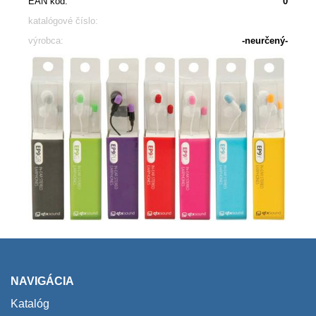
EAN kód:
0
katalógové číslo:
výrobca:
-neurčený-
NAVIGÁCIA
Katalóg