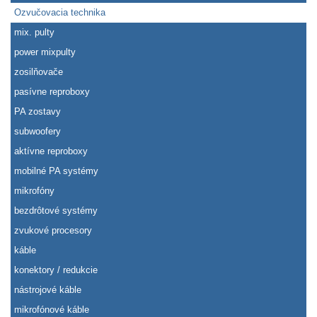
Ozvučovacia technika
mix. pulty
power mixpulty
zosilňovače
pasívne reproboxy
PA zostavy
subwoofery
aktívne reproboxy
mobilné PA systémy
mikrofóny
bezdrôtové systémy
zvukové procesory
káble
konektory / redukcie
nástrojové káble
mikrofónové káble