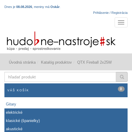
Dnes je
08.08.2026
, meniny má
Oskár
.
Prihlásenie / Registrácia
Navigá
Úvodná stránka
Katalóg produktov
QTX Fireball 2x25W
hľadať
produkt
0
VÁŠ KOŠÍK
Gitary
elektrické
klasické (španielky)
akustické