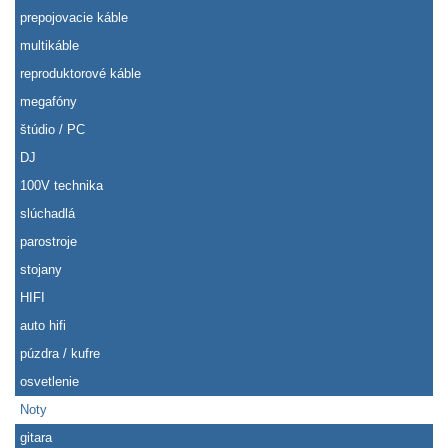
prepojovacie káble
multikáble
reproduktorové káble
megafóny
štúdio / PC
DJ
100V technika
slúchadlá
parostroje
stojany
HIFI
auto hifi
púzdra / kufre
osvetlenie
Noty
gitara