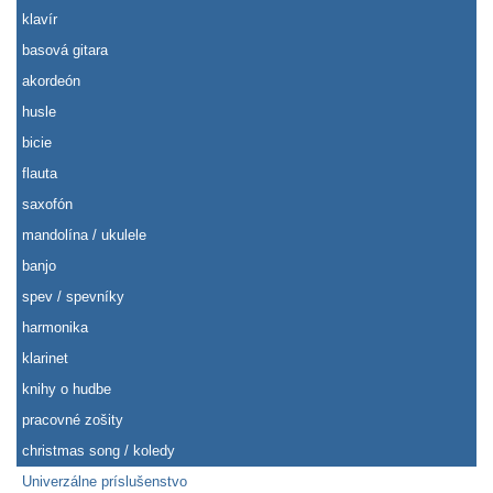
klavír
basová gitara
akordeón
husle
bicie
flauta
saxofón
mandolína / ukulele
banjo
spev / spevníky
harmonika
klarinet
knihy o hudbe
pracovné zošity
christmas song / koledy
Univerzálne príslušenstvo