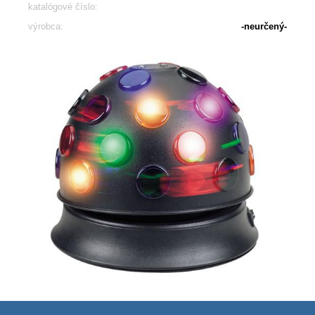
katalógové číslo:
výrobca:
-neurčený-