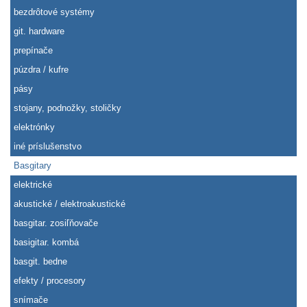
bezdrôtové systémy
git. hardware
prepínače
púzdra / kufre
pásy
stojany, podnožky, stoličky
elektrónky
iné príslušenstvo
Basgitary
elektrické
akustické / elektroakustické
basgitar. zosiľňovače
basigitar. kombá
basgit. bedne
efekty / procesory
snímače