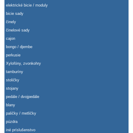
elektrické bicie / moduly
bicie sady
činely
činelové sady
cajon
bongo / djembe
perkusie
Xylofóny, zvonkohry
tamburíny
stoličky
stojany
pedále / dvojpedále
blany
paličky / metličky
púzdra
iné príslušenstvo