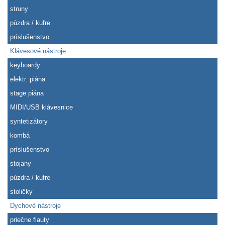
struny
púzdra / kufre
príslušenstvo
Klávesové nástroje
keyboardy
elektr. piána
stage piána
MIDI/USB klávesnice
syntetizátory
kombá
príslušenstvo
stojany
púzdra / kufre
stoličky
Dychové nástroje
priečne flauty