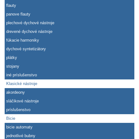
flauty
panove flauty
plechové dychové nástroje
drevené dychové nástroje
fúkacie harmoniky
dychové syntetizátory
plátky
stojany
iné príslušenstvo
Klasické nástroje
akordeony
sláčikové nástroje
príslušenstvo
Bicie
bicie automaty
jednotlivé bubny