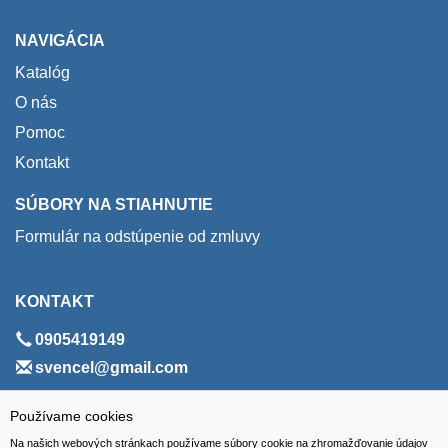
NAVIGÁCIA
Katalóg
O nás
Pomoc
Kontakt
SÚBORY NA STIAHNUTIE
Formulár na odstúpenie od zmluvy
KONTAKT
0905419149
svencel@gmail.com
ADRESA
Používame cookies
Na našich webových stránkach používame súbory cookie na zhromažďovanie údajov