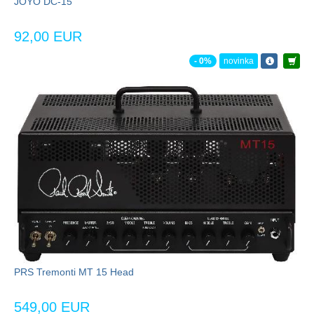
JOYO DC-15
92,00 EUR
- 0%
novinka
PRS Tremonti MT 15 Head
549,00 EUR