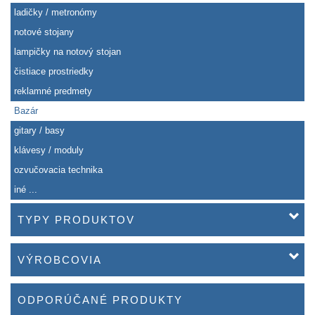
ladičky / metronómy
notové stojany
lampičky na notový stojan
čistiace prostriedky
reklamné predmety
Bazár
gitary / basy
klávesy / moduly
ozvučovacia technika
iné ...
TYPY PRODUKTOV
VÝROBCOVIA
ODPORÚČANÉ PRODUKTY