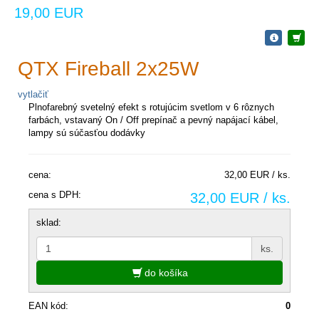
19,00 EUR
QTX Fireball 2x25W
vytlačiť
Plnofarebný svetelný efekt s rotujúcim svetlom v 6 rôznych
farbách, vstavaný On / Off prepínač a pevný napájací kábel,
lampy sú súčasťou dodávky
cena:
32,00 EUR / ks.
cena s DPH:
32,00 EUR / ks.
sklad:
ks.
do košíka
EAN kód:
0