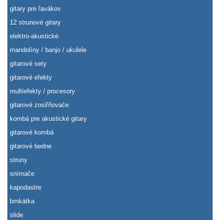
gitary pre ľavákov
12 strunové gitary
elektro-akustické
mandolíny / banjo / ukulele
gitarové sety
gitarové efekty
multiefekty / procesory
gitarové zosiľňovače
kombá pre akustické gitary
gitarové kombá
gitarové bedne
struny
snímače
kapodastre
brnkátka
slide