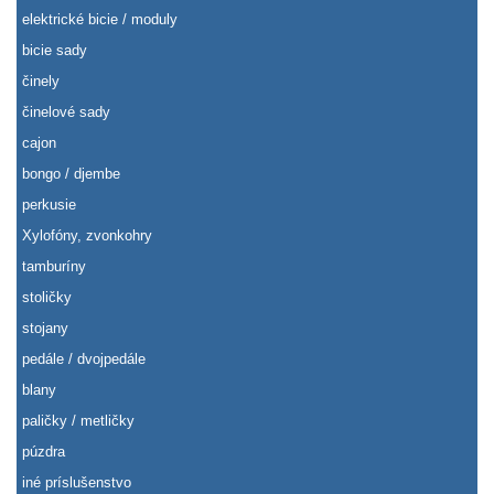
elektrické bicie / moduly
bicie sady
činely
činelové sady
cajon
bongo / djembe
perkusie
Xylofóny, zvonkohry
tamburíny
stoličky
stojany
pedále / dvojpedále
blany
paličky / metličky
púzdra
iné príslušenstvo