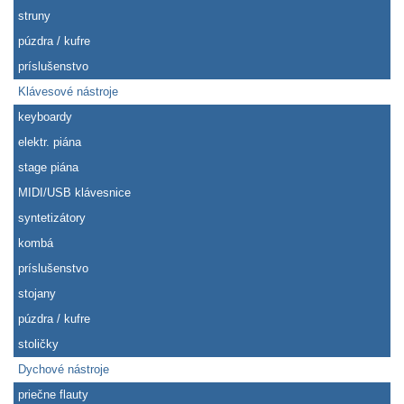
struny
púzdra / kufre
príslušenstvo
Klávesové nástroje
keyboardy
elektr. piána
stage piána
MIDI/USB klávesnice
syntetizátory
kombá
príslušenstvo
stojany
púzdra / kufre
stoličky
Dychové nástroje
priečne flauty