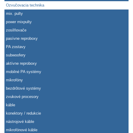
Ozvučovacia technika
mix. pulty
power mixpulty
zosilňovače
pasívne reproboxy
PA zostavy
subwoofery
aktívne reproboxy
mobilné PA systémy
mikrofóny
bezdrôtové systémy
zvukové procesory
káble
konektory / redukcie
nástrojové káble
mikrofónové káble