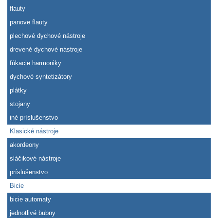
flauty
panove flauty
plechové dychové nástroje
drevené dychové nástroje
fúkacie harmoniky
dychové syntetizátory
plátky
stojany
iné príslušenstvo
Klasické nástroje
akordeony
sláčikové nástroje
príslušenstvo
Bicie
bicie automaty
jednotlivé bubny