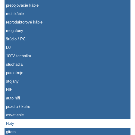
prepojovacie káble
multikáble
reproduktorové káble
megafóny
štúdio / PC
DJ
100V technika
slúchadlá
parostroje
stojany
HIFI
auto hifi
púzdra / kufre
osvetlenie
Noty
gitara