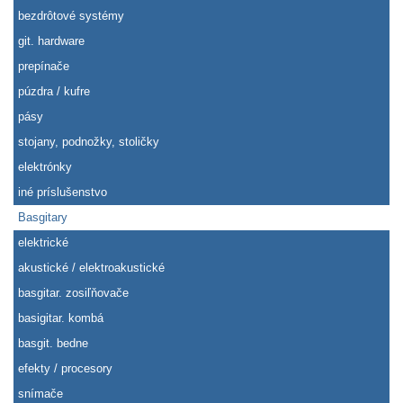
bezdrôtové systémy
git. hardware
prepínače
púzdra / kufre
pásy
stojany, podnožky, stoličky
elektrónky
iné príslušenstvo
Basgitary
elektrické
akustické / elektroakustické
basgitar. zosiľňovače
basigitar. kombá
basgit. bedne
efekty / procesory
snímače