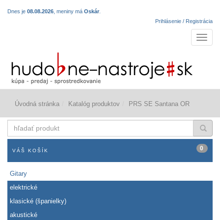
Dnes je
08.08.2026
, meniny má
Oskár
.
Prihlásenie / Registrácia
Navigá
Úvodná stránka
Katalóg produktov
PRS SE Santana OR
hľadať
produkt
0
VÁŠ KOŠÍK
Gitary
elektrické
klasické (španielky)
akustické