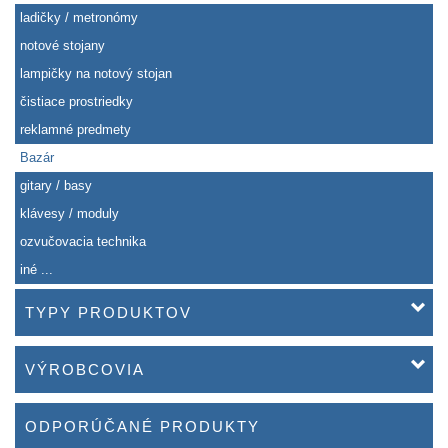
ladičky / metronómy
notové stojany
lampičky na notový stojan
čistiace prostriedky
reklamné predmety
Bazár
gitary / basy
klávesy / moduly
ozvučovacia technika
iné ...
TYPY PRODUKTOV
VÝROBCOVIA
ODPORÚČANÉ PRODUKTY