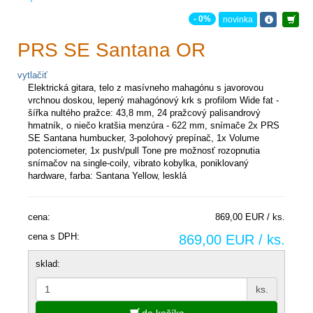
- 0%
novinka
PRS SE Santana OR
vytlačiť
Elektrická gitara, telo z masívneho mahagónu s javorovou
vrchnou doskou, lepený mahagónový krk s profilom Wide fat -
šířka nultého pražce: 43,8 mm, 24 pražcový palisandrový
hmatník, o niečo kratšia menzúra - 622 mm, snímače 2x PRS
SE Santana humbucker, 3-polohový prepínač, 1x Volume
potenciometer, 1x push/pull Tone pre možnosť rozopnutia
snímačov na single-coily, vibrato kobylka, poniklovaný
hardware, farba: Santana Yellow, lesklá
cena:
869,00 EUR / ks.
cena s DPH:
869,00 EUR / ks.
sklad:
ks.
do košíka