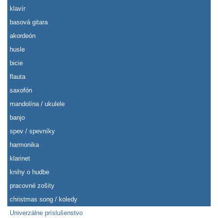
klavír
basová gitara
akordeón
husle
bicie
flauta
saxofón
mandolína / ukulele
banjo
spev / spevníky
harmonika
klarinet
knihy o hudbe
pracovné zošity
christmas song / koledy
Univerzálne príslušenstvo