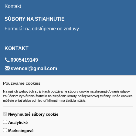
Kontakt
SÚBORY NA STIAHNUTIE
Formulár na odstúpenie od zmluvy
KONTAKT
0905419149
svencel@gmail.com
ADRESA
Používame cookies
Na našich webových stránkach používame súbory cookie na zhromažďovanie údajov
VEST - tech s.r.o.
za účelom vytvárania štatistík na zlepšenie kvality našej webovej stránky. Naše cookies
môžete prijať alebo odmietnuť kliknutím na tlačidlá nižšie.
Hviezdoslavova 280/6, 965 01 Žiar nad Hronom
Slovakia (Slovak Republic)
Nevyhnutné súbory cookie
Analytické
Marketingové