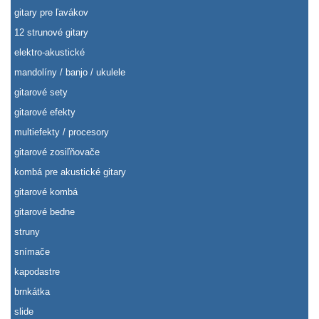
gitary pre ľavákov
12 strunové gitary
elektro-akustické
mandolíny / banjo / ukulele
gitarové sety
gitarové efekty
multiefekty / procesory
gitarové zosiľňovače
kombá pre akustické gitary
gitarové kombá
gitarové bedne
struny
snímače
kapodastre
brnkátka
slide