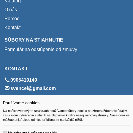
Katalóg
O nás
Pomoc
Kontakt
SÚBORY NA STIAHNUTIE
Formulár na odstúpenie od zmluvy
KONTAKT
0905419149
svencel@gmail.com
ADRESA
Používame cookies
Na našich webových stránkach používame súbory cookie na zhromažďovanie údajov
VEST - tech s.r.o.
za účelom vytvárania štatistík na zlepšenie kvality našej webovej stránky. Naše cookies
môžete prijať alebo odmietnuť kliknutím na tlačidlá nižšie.
Hviezdoslavova 280/6, 965 01 Žiar nad Hronom
Slovakia (Slovak Republic)