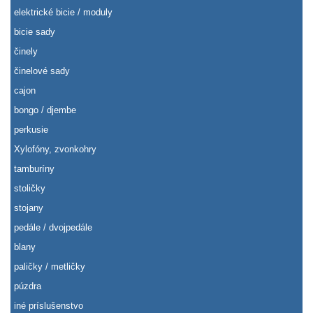
elektrické bicie / moduly
bicie sady
činely
činelové sady
cajon
bongo / djembe
perkusie
Xylofóny, zvonkohry
tamburíny
stoličky
stojany
pedále / dvojpedále
blany
paličky / metličky
púzdra
iné príslušenstvo