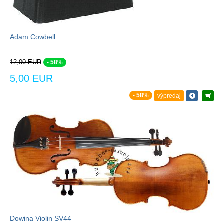
Adam Cowbell
12,00 EUR
- 58%
5,00 EUR
- 58%
výpredaj
Dowina Violin SV44