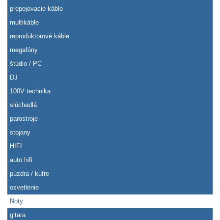
prepojovacie káble
multikáble
reproduktorové káble
megafóny
štúdio / PC
DJ
100V technika
slúchadlá
parostroje
stojany
HIFI
auto hifi
púzdra / kufre
osvetlenie
Noty
gitara