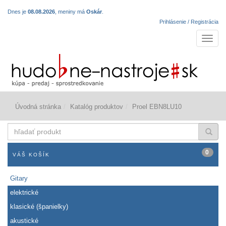
Dnes je
08.08.2026
, meniny má
Oskár
.
Prihlásenie / Registrácia
Navigá
Úvodná stránka
Katalóg produktov
Proel EBN8LU10
hľadať
produkt
0
VÁŠ KOŠÍK
Gitary
elektrické
klasické (španielky)
akustické