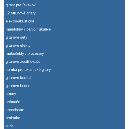
gitary pre ľavákov
12 strunové gitary
elektro-akustické
mandolíny / banjo / ukulele
gitarové sety
gitarové efekty
multiefekty / procesory
gitarové zosiľňovače
kombá pre akustické gitary
gitarové kombá
gitarové bedne
struny
snímače
kapodastre
brnkátka
slide