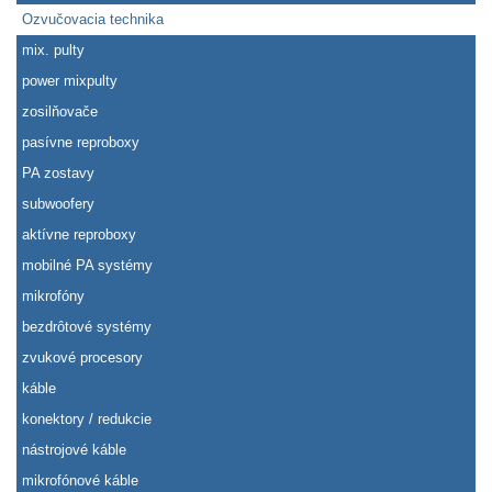
Ozvučovacia technika
mix. pulty
power mixpulty
zosilňovače
pasívne reproboxy
PA zostavy
subwoofery
aktívne reproboxy
mobilné PA systémy
mikrofóny
bezdrôtové systémy
zvukové procesory
káble
konektory / redukcie
nástrojové káble
mikrofónové káble