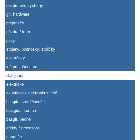
bezdrôtové systémy
git. hardware
prepínače
púzdra / kufre
pásy
stojany, podnožky, stoličky
elektrónky
iné príslušenstvo
Basgitary
elektrické
akustické / elektroakustické
basgitar. zosiľňovače
basigitar. kombá
basgit. bedne
efekty / procesory
snímače