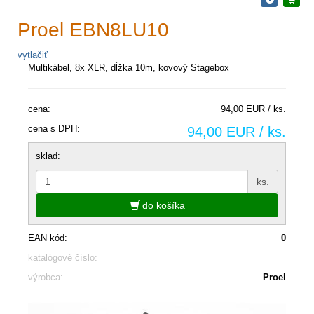
Proel EBN8LU10
vytlačiť
Multikábel, 8x XLR, dĺžka 10m, kovový Stagebox
cena:
94,00 EUR / ks.
cena s DPH:
94,00 EUR / ks.
sklad:
ks.
do košíka
EAN kód:
0
katalógové číslo:
výrobca:
Proel