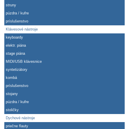
struny
púzdra / kufre
príslušenstvo
Klávesové nástroje
keyboardy
elektr. piána
stage piána
MIDI/USB klávesnice
syntetizátory
kombá
príslušenstvo
stojany
púzdra / kufre
stoličky
Dychové nástroje
priečne flauty