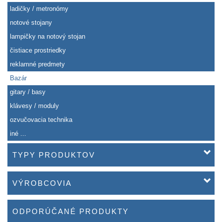
ladičky / metronómy
notové stojany
lampičky na notový stojan
čistiace prostriedky
reklamné predmety
Bazár
gitary / basy
klávesy / moduly
ozvučovacia technika
iné ...
TYPY PRODUKTOV
VÝROBCOVIA
ODPORÚČANÉ PRODUKTY