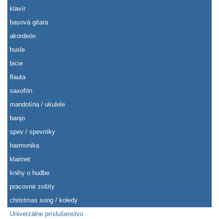
klavír
basová gitara
akordeón
husle
bicie
flauta
saxofón
mandolína / ukulele
banjo
spev / spevníky
harmonika
klarinet
knihy o hudbe
pracovné zošity
christmas song / koledy
Univerzálne príslušenstvo