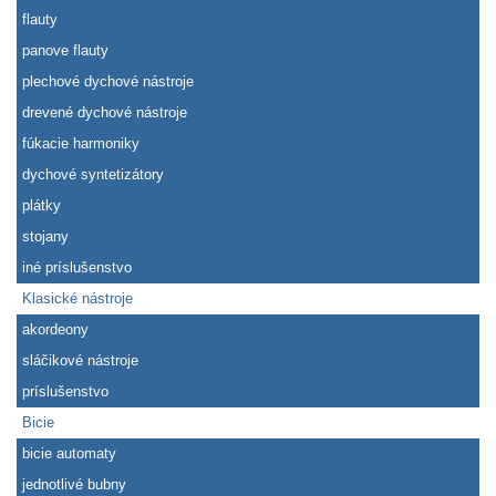
flauty
panove flauty
plechové dychové nástroje
drevené dychové nástroje
fúkacie harmoniky
dychové syntetizátory
plátky
stojany
iné príslušenstvo
Klasické nástroje
akordeony
sláčikové nástroje
príslušenstvo
Bicie
bicie automaty
jednotlivé bubny