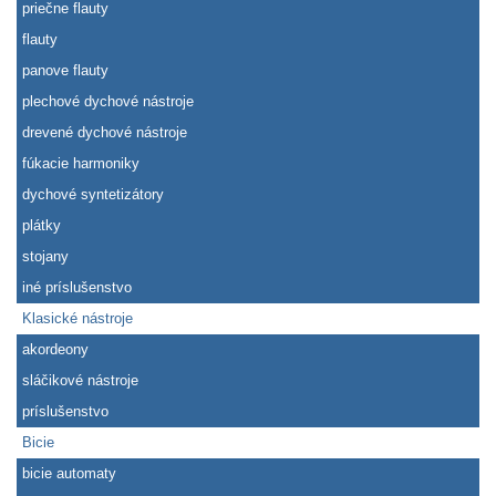
priečne flauty
flauty
panove flauty
plechové dychové nástroje
drevené dychové nástroje
fúkacie harmoniky
dychové syntetizátory
plátky
stojany
iné príslušenstvo
Klasické nástroje
akordeony
sláčikové nástroje
príslušenstvo
Bicie
bicie automaty