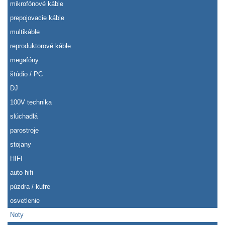
mikrofónové káble
prepojovacie káble
multikáble
reproduktorové káble
megafóny
štúdio / PC
DJ
100V technika
slúchadlá
parostroje
stojany
HIFI
auto hifi
púzdra / kufre
osvetlenie
Noty