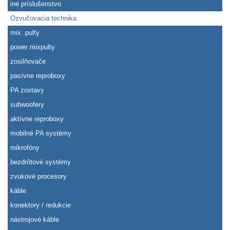
iné príslušenstvo
Ozvučovacia technika
mix. pulty
power mixpulty
zosilňovače
pasívne reproboxy
PA zostavy
subwoofery
aktívne reproboxy
mobilné PA systémy
mikrofóny
bezdrôtové systémy
zvukové procesory
káble
konektory / redukcie
nástrojové káble