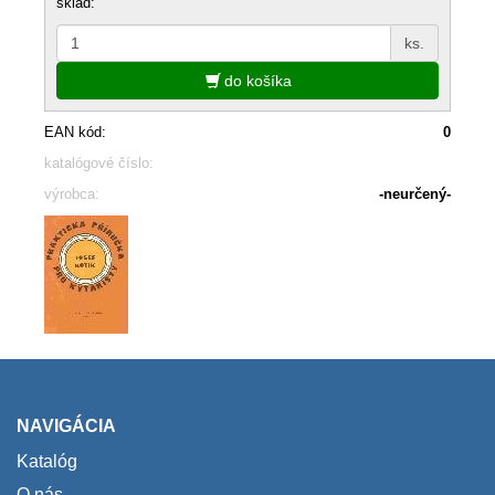
sklad:
ks.
do košíka
EAN kód:
0
katalógové číslo:
výrobca:
-neurčený-
NAVIGÁCIA
Katalóg
O nás