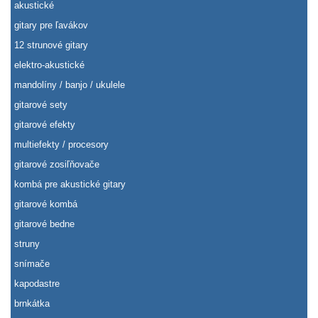
akustické
gitary pre ľavákov
12 strunové gitary
elektro-akustické
mandolíny / banjo / ukulele
gitarové sety
gitarové efekty
multiefekty / procesory
gitarové zosiľňovače
kombá pre akustické gitary
gitarové kombá
gitarové bedne
struny
snímače
kapodastre
brnkátka