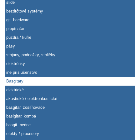
slide
bezdrôtové systémy
git. hardware
prepínače
púzdra / kufre
pásy
stojany, podnožky, stoličky
elektrónky
iné príslušenstvo
Basgitary
elektrické
akustické / elektroakustické
basgitar. zosiľňovače
basigitar. kombá
basgit. bedne
efekty / procesory