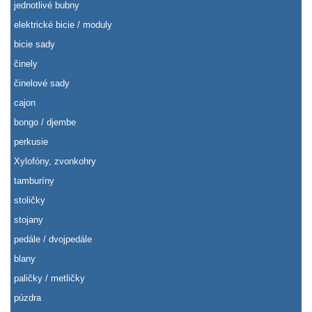
jednotlivé bubny
elektrické bicie / moduly
bicie sady
činely
činelové sady
cajon
bongo / djembe
perkusie
Xylofóny, zvonkohry
tamburíny
stoličky
stojany
pedále / dvojpedále
blany
paličky / metličky
púzdra