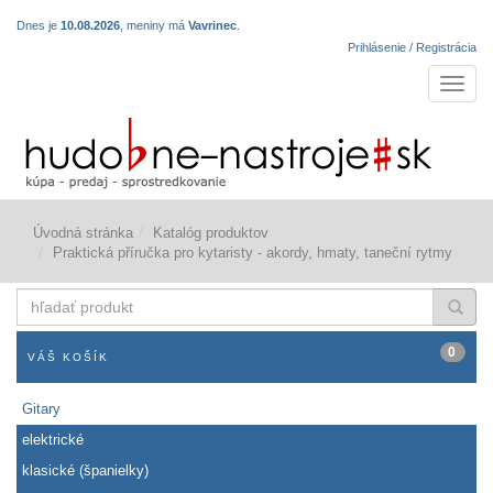
Dnes je
10.08.2026
, meniny má
Vavrinec
.
Prihlásenie / Registrácia
Navigá
Úvodná stránka
Katalóg produktov
Praktická příručka pro kytaristy - akordy, hmaty, taneční rytmy
hľadať
produkt
0
VÁŠ KOŠÍK
Gitary
elektrické
klasické (španielky)