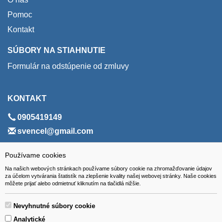
Pomoc
Kontakt
SÚBORY NA STIAHNUTIE
Formulár na odstúpenie od zmluvy
KONTAKT
0905419149
svencel@gmail.com
ADRESA
Používame cookies
Na našich webových stránkach používame súbory cookie na zhromažďovanie údajov
VEST - tech s.r.o.
za účelom vytvárania štatistík na zlepšenie kvality našej webovej stránky. Naše cookies
môžete prijať alebo odmietnuť kliknutím na tlačidlá nižšie.
Hviezdoslavova 280/6, 965 01 Žiar nad Hronom
Slovakia (Slovak Republic)
Nevyhnutné súbory cookie
Analytické