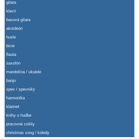
gitara
klavír
basová gitara
akordeón
husle
bicie
flauta
saxofón
mandolína / ukulele
banjo
spev / spevníky
harmonika
klarinet
knihy o hudbe
pracovné zošity
christmas song / koledy