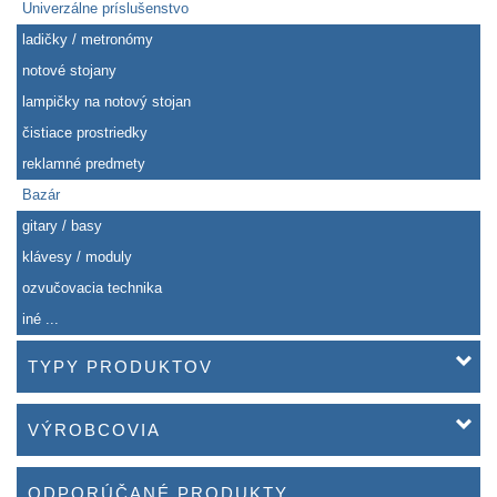
Univerzálne príslušenstvo
ladičky / metronómy
notové stojany
lampičky na notový stojan
čistiace prostriedky
reklamné predmety
Bazár
gitary / basy
klávesy / moduly
ozvučovacia technika
iné ...
TYPY PRODUKTOV
VÝROBCOVIA
ODPORÚČANÉ PRODUKTY