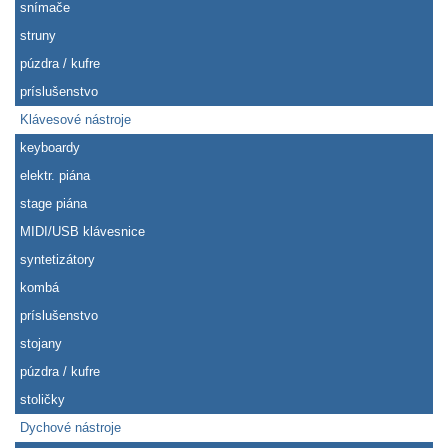
snímače
struny
púzdra / kufre
príslušenstvo
Klávesové nástroje
keyboardy
elektr. piána
stage piána
MIDI/USB klávesnice
syntetizátory
kombá
príslušenstvo
stojany
púzdra / kufre
stoličky
Dychové nástroje