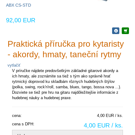
ABX CS-STD
92,00 EUR
Praktická příručka pro kytaristy
- akordy, hmaty, taneční rytmy
vytlačiť
V príručke nájdete predovšetkým základné gitarové akordy a
ich hmaty, ale zoznámite sa tiež s tým ako správně hrať
rytmický doprovod ku skladbám rôznych hudebných štýlov
(polka, swing, rock'n'roll, samba, blues, tango, bossa nova ...).
Dozviete se tiež pre hru na gitaru najdôležitejšie informácie z
hudebnej náuky a hudebnej praxe.
cena:
4,00 EUR / ks.
cena s DPH:
4,00 EUR / ks.