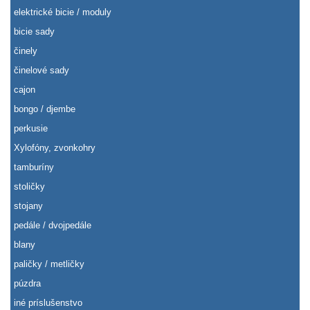
elektrické bicie / moduly
bicie sady
činely
činelové sady
cajon
bongo / djembe
perkusie
Xylofóny, zvonkohry
tamburíny
stoličky
stojany
pedále / dvojpedále
blany
paličky / metličky
púzdra
iné príslušenstvo