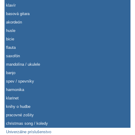
klavír
basová gitara
akordeón
husle
bicie
flauta
saxofón
mandolína / ukulele
banjo
spev / spevníky
harmonika
klarinet
knihy o hudbe
pracovné zošity
christmas song / koledy
Univerzálne príslušenstvo