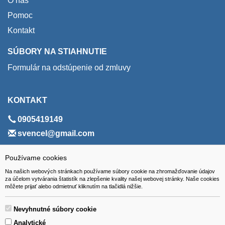
O nás
Pomoc
Kontakt
SÚBORY NA STIAHNUTIE
Formulár na odstúpenie od zmluvy
KONTAKT
0905419149
svencel@gmail.com
ADRESA
Používame cookies
Na našich webových stránkach používame súbory cookie na zhromažďovanie údajov
VEST - tech s.r.o.
za účelom vytvárania štatistík na zlepšenie kvality našej webovej stránky. Naše cookies
môžete prijať alebo odmietnuť kliknutím na tlačidlá nižšie.
Hviezdoslavova 280/6, 965 01 Žiar nad Hronom
Slovakia (Slovak Republic)
Nevyhnutné súbory cookie
Analytické