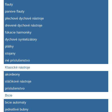
flauty
panove flauty
plechové dychové nástroje
drevené dychové nástroje
fúkacie harmoniky
dychové syntetizátory
plátky
stojany
iné príslušenstvo
Klasické nástroje
akordeony
sláčikové nástroje
príslušenstvo
Bicie
bicie automaty
jednotlivé bubny