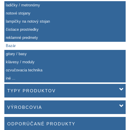
ladičky / metronómy
notové stojany
lampičky na notový stojan
čistiace prostriedky
reklamné predmety
Bazár
gitary / basy
klávesy / moduly
ozvučovacia technika
iné ...
TYPY PRODUKTOV
VÝROBCOVIA
ODPORÚČANÉ PRODUKTY