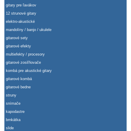
gitary pre ľavákov
12 strunové gitary
elektro-akustické
mandolíny / banjo / ukulele
gitarové sety
gitarové efekty
multiefekty / procesory
gitarové zosiľňovače
kombá pre akustické gitary
gitarové kombá
gitarové bedne
struny
snímače
kapodastre
brnkátka
slide