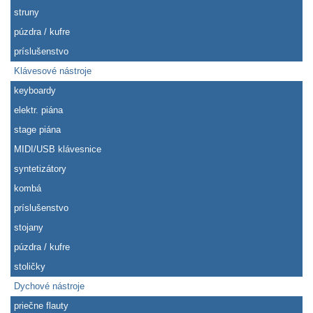
struny
púzdra / kufre
príslušenstvo
Klávesové nástroje
keyboardy
elektr. piána
stage piána
MIDI/USB klávesnice
syntetizátory
kombá
príslušenstvo
stojany
púzdra / kufre
stoličky
Dychové nástroje
priečne flauty