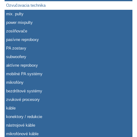
Ozvučovacia technika
mix. pulty
power mixpulty
zosilňovače
pasívne reproboxy
PA zostavy
subwoofery
aktívne reproboxy
mobilné PA systémy
mikrofóny
bezdrôtové systémy
zvukové procesory
káble
konektory / redukcie
nástrojové káble
mikrofónové káble