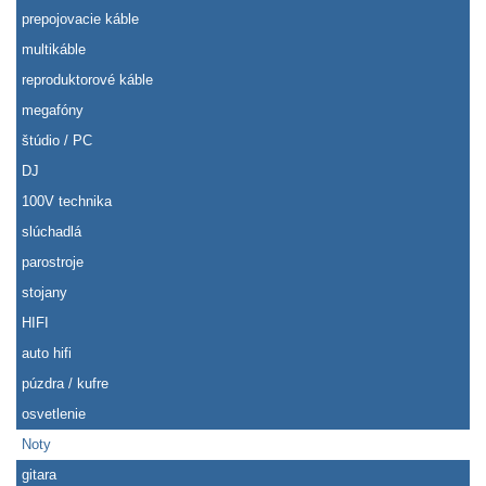
prepojovacie káble
multikáble
reproduktorové káble
megafóny
štúdio / PC
DJ
100V technika
slúchadlá
parostroje
stojany
HIFI
auto hifi
púzdra / kufre
osvetlenie
Noty
gitara