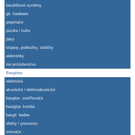
bezdrôtové systémy
git. hardware
prepínače
púzdra / kufre
pásy
stojany, podnožky, stoličky
elektrónky
iné príslušenstvo
Basgitary
elektrické
akustické / elektroakustické
basgitar. zosiľňovače
basigitar. kombá
basgit. bedne
efekty / procesory
snímače