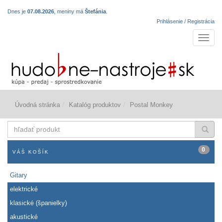
Dnes je
07.08.2026
, meniny má
Štefánia
.
Prihlásenie / Registrácia
Navigá
Úvodná stránka
Katalóg produktov
Postal Monkey
hľadať
produkt
0
VÁŠ KOŠÍK
Gitary
elektrické
klasické (španielky)
akustické