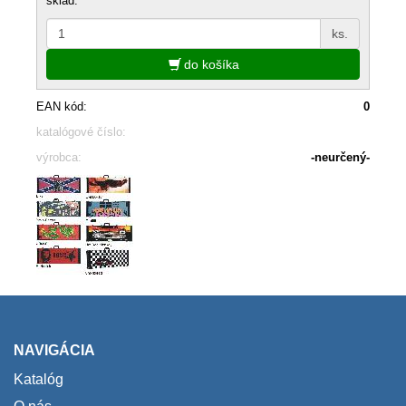
sklad:
ks.
do košíka
EAN kód:
0
katalógové číslo:
výrobca:
-neurčený-
NAVIGÁCIA
Katalóg