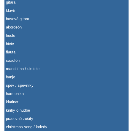
gitara
klavír
basová gitara
akordeón
husle
bicie
flauta
saxofón
mandolína / ukulele
banjo
spev / spevníky
harmonika
klarinet
knihy o hudbe
pracovné zošity
christmas song / koledy