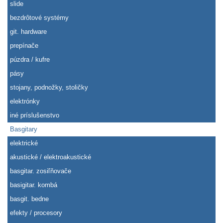
slide
bezdrôtové systémy
git. hardware
prepínače
púzdra / kufre
pásy
stojany, podnožky, stoličky
elektrónky
iné príslušenstvo
Basgitary
elektrické
akustické / elektroakustické
basgitar. zosiľňovače
basigitar. kombá
basgit. bedne
efekty / procesory