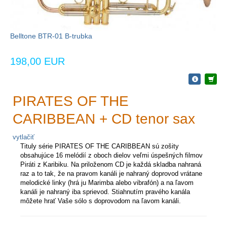
Belltone BTR-01 B-trubka
198,00 EUR
PIRATES OF THE
CARIBBEAN + CD tenor sax
vytlačiť
Tituly série PIRATES OF THE CARIBBEAN sú zošity
obsahujúce 16 melódií z oboch dielov veľmi úspešných filmov
Piráti z Karibiku. Na priloženom CD je každá skladba nahraná
raz a to tak, že na pravom kanáli je nahraný doprovod vrátane
melodické linky (hrá ju Marimba alebo vibrafón) a na ľavom
kanáli je nahraný iba sprievod. Stiahnutím pravého kanála
môžete hrať Vaše sólo s doprovodom na ľavom kanáli.