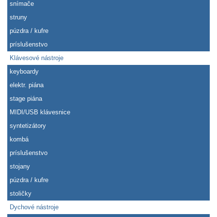
snímače
struny
púzdra / kufre
príslušenstvo
Klávesové nástroje
keyboardy
elektr. piána
stage piána
MIDI/USB klávesnice
syntetizátory
kombá
príslušenstvo
stojany
púzdra / kufre
stoličky
Dychové nástroje