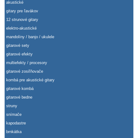
akustické
gitary pre ľavákov
12 strunové gitary
elektro-akustické
mandolíny / banjo / ukulele
gitarové sety
gitarové efekty
multiefekty / procesory
gitarové zosiľňovače
kombá pre akustické gitary
gitarové kombá
gitarové bedne
struny
snímače
kapodastre
brnkátka