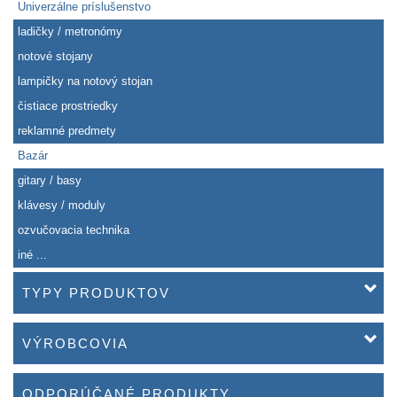
Univerzálne príslušenstvo
ladičky / metronómy
notové stojany
lampičky na notový stojan
čistiace prostriedky
reklamné predmety
Bazár
gitary / basy
klávesy / moduly
ozvučovacia technika
iné ...
TYPY PRODUKTOV
VÝROBCOVIA
ODPORÚČANÉ PRODUKTY