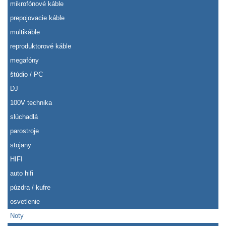
mikrofónové káble
prepojovacie káble
multikáble
reproduktorové káble
megafóny
štúdio / PC
DJ
100V technika
slúchadlá
parostroje
stojany
HIFI
auto hifi
púzdra / kufre
osvetlenie
Noty