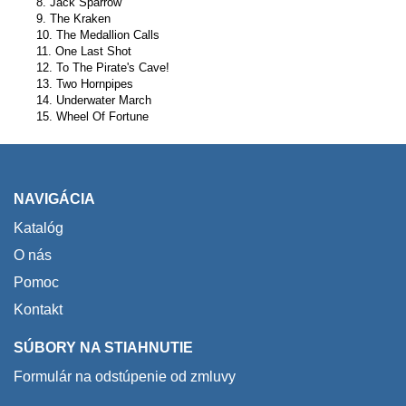
8. Jack Sparrow
9. The Kraken
10. The Medallion Calls
11. One Last Shot
12. To The Pirate's Cave!
13. Two Hornpipes
14. Underwater March
15. Wheel Of Fortune
NAVIGÁCIA
Katalóg
O nás
Pomoc
Kontakt
SÚBORY NA STIAHNUTIE
Formulár na odstúpenie od zmluvy