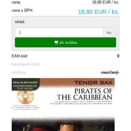
cena:
18,80 EUR / ks.
cena s DPH:
18,80 EUR / ks.
sklad:
ks.
do košíka
EAN kód:
0
katalógové číslo:
výrobca:
-neurčený-