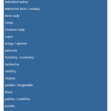
jednotlivé bubny
elektrické bicie / moduly
bicie sady
činely
činelové sady
cajon
bongo / djembe
perkusie
Xylofóny, zvonkohry
tamburíny
stoličky
stojany
pedále / dvojpedále
blany
paličky / metličky
púzdra