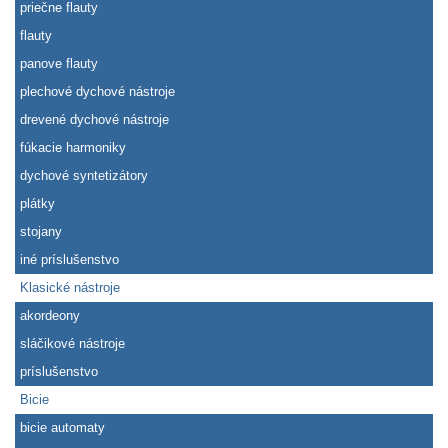
priečne flauty
flauty
panove flauty
plechové dychové nástroje
drevené dychové nástroje
fúkacie harmoniky
dychové syntetizátory
plátky
stojany
iné príslušenstvo
Klasické nástroje
akordeony
sláčikové nástroje
príslušenstvo
Bicie
bicie automaty