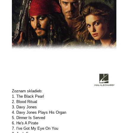
Zoznam skladieb:
1. The Black Pearl
2. Blood Ritual
3. Davy Jones
4. Davy Jones Plays His Organ
5. Dinner Is Served
6. He's A Pirate
7. I've Got My Eye On You