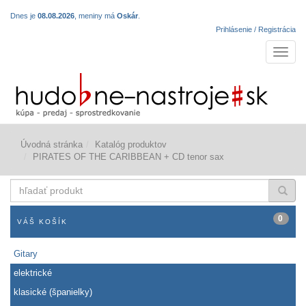
Dnes je
08.08.2026
, meniny má
Oskár
.
Prihlásenie / Registrácia
Navigá
Úvodná stránka
Katalóg produktov
PIRATES OF THE CARIBBEAN + CD tenor sax
hľadať
produkt
0
VÁŠ KOŠÍK
Gitary
elektrické
klasické (španielky)