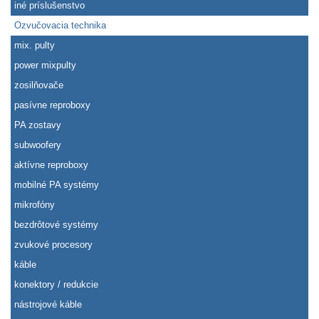
iné príslušenstvo
Ozvučovacia technika
mix. pulty
power mixpulty
zosilňovače
pasívne reproboxy
PA zostavy
subwoofery
aktívne reproboxy
mobilné PA systémy
mikrofóny
bezdrôtové systémy
zvukové procesory
káble
konektory / redukcie
nástrojové káble