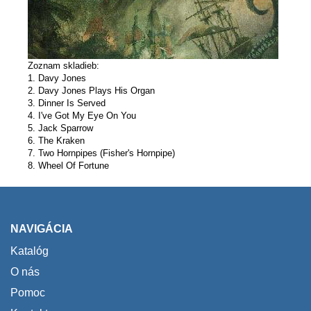
Zoznam skladieb:
1. Davy Jones
2. Davy Jones Plays His Organ
3. Dinner Is Served
4. I've Got My Eye On You
5. Jack Sparrow
6. The Kraken
7. Two Hornpipes (Fisher's Hornpipe)
8. Wheel Of Fortune
NAVIGÁCIA
Katalóg
O nás
Pomoc