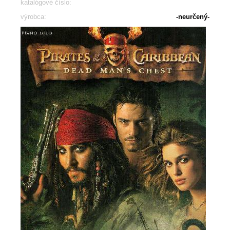
katalógové číslo:
výrobca:
-neurčený-