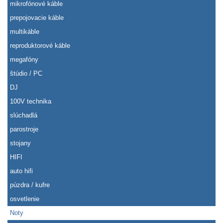
mikrofónové káble
prepojovacie káble
multikáble
reproduktorové káble
megafóny
štúdio / PC
DJ
100V technika
slúchadlá
parostroje
stojany
HIFI
auto hifi
púzdra / kufre
osvetlenie
Noty