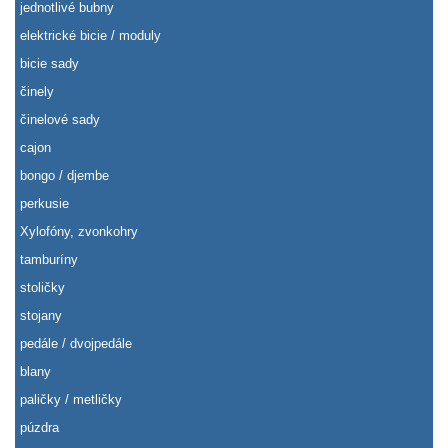
jednotlivé bubny
elektrické bicie / moduly
bicie sady
činely
činelové sady
cajon
bongo / djembe
perkusie
Xylofóny, zvonkohry
tamburíny
stoličky
stojany
pedále / dvojpedále
blany
paličky / metličky
púzdra