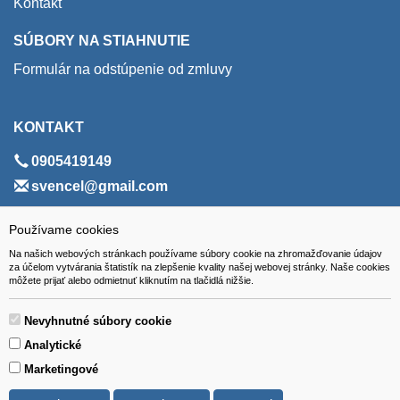
Kontakt
SÚBORY NA STIAHNUTIE
Formulár na odstúpenie od zmluvy
KONTAKT
0905419149
svencel@gmail.com
ADRESA
Používame cookies
Na našich webových stránkach používame súbory cookie na zhromažďovanie údajov
VEST - tech s.r.o.
za účelom vytvárania štatistík na zlepšenie kvality našej webovej stránky. Naše cookies
môžete prijať alebo odmietnuť kliknutím na tlačidlá nižšie.
Hviezdoslavova 280/6, 965 01 Žiar nad Hronom
Slovakia (Slovak Republic)
Nevyhnutné súbory cookie
Analytické
Marketingové