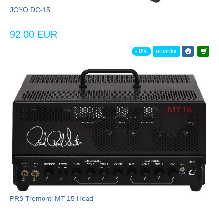
JOYO DC-15
92,00 EUR
- 0%
novinka
PRS Tremonti MT 15 Head