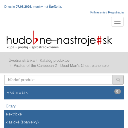
Dnes je
07.08.2026
, meniny má
Štefánia
.
Prihlásenie / Registrácia
Navigá
Úvodná stránka
Katalóg produktov
Pirates of the Caribbean 2 - Dead Man's Chest piano solo
hľadať
produkt
0
VÁŠ KOŠÍK
Gitary
elektrické
klasické (španielky)