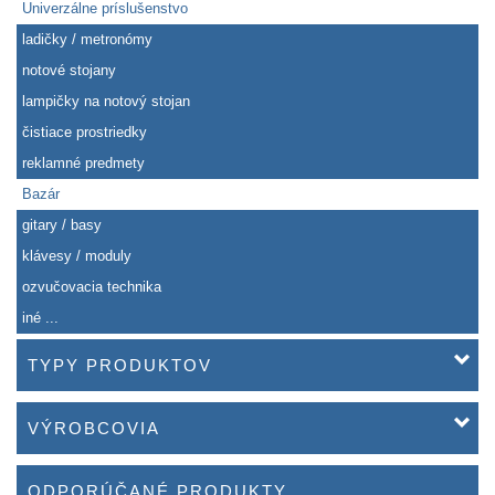
Univerzálne príslušenstvo
ladičky / metronómy
notové stojany
lampičky na notový stojan
čistiace prostriedky
reklamné predmety
Bazár
gitary / basy
klávesy / moduly
ozvučovacia technika
iné ...
TYPY PRODUKTOV
VÝROBCOVIA
ODPORÚČANÉ PRODUKTY