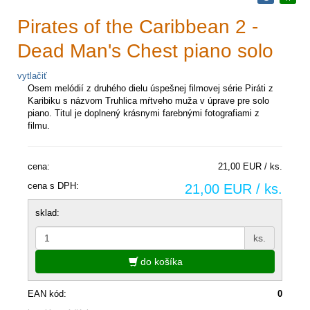
Pirates of the Caribbean 2 -
Dead Man's Chest piano solo
vytlačiť
Osem melódií z druhého dielu úspešnej filmovej série Piráti z
Karibiku s názvom Truhlica mŕtveho muža v úprave pre solo
piano. Titul je doplnený krásnymi farebnými fotografiami z
filmu.
cena:
21,00 EUR / ks.
cena s DPH:
21,00 EUR / ks.
sklad:
ks.
do košíka
EAN kód:
0