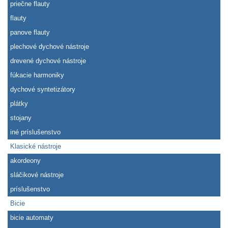
priečne flauty
flauty
panove flauty
plechové dychové nástroje
drevené dychové nástroje
fúkacie harmoniky
dychové syntetizátory
plátky
stojany
iné príslušenstvo
Klasické nástroje
akordeony
sláčikové nástroje
príslušenstvo
Bicie
bicie automaty