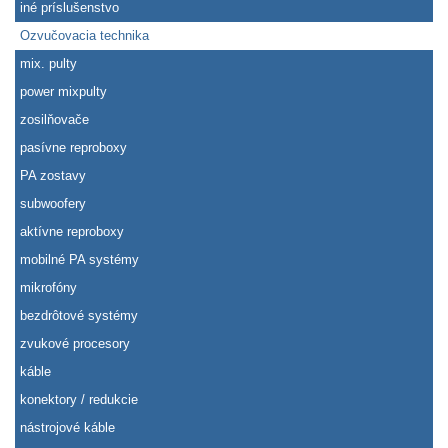
iné príslušenstvo
Ozvučovacia technika
mix. pulty
power mixpulty
zosilňovače
pasívne reproboxy
PA zostavy
subwoofery
aktívne reproboxy
mobilné PA systémy
mikrofóny
bezdrôtové systémy
zvukové procesory
káble
konektory / redukcie
nástrojové káble