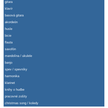
gitara
klavír
basová gitara
akordeón
husle
bicie
flauta
saxofón
mandolína / ukulele
banjo
spev / spevníky
harmonika
klarinet
knihy o hudbe
pracovné zošity
christmas song / koledy