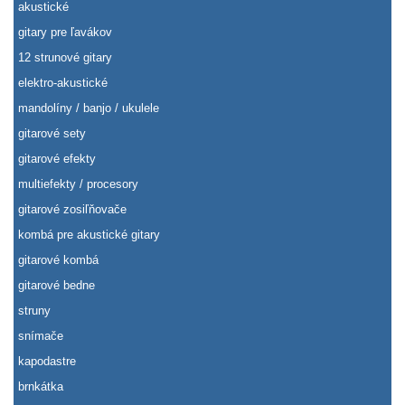
akustické
gitary pre ľavákov
12 strunové gitary
elektro-akustické
mandolíny / banjo / ukulele
gitarové sety
gitarové efekty
multiefekty / procesory
gitarové zosiľňovače
kombá pre akustické gitary
gitarové kombá
gitarové bedne
struny
snímače
kapodastre
brnkátka