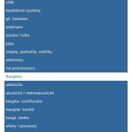
slide
bezdrôtové systémy
git. hardware
prepínače
púzdra / kufre
pásy
stojany, podnožky, stoličky
elektrónky
iné príslušenstvo
Basgitary
elektrické
akustické / elektroakustické
basgitar. zosiľňovače
basigitar. kombá
basgit. bedne
efekty / procesory