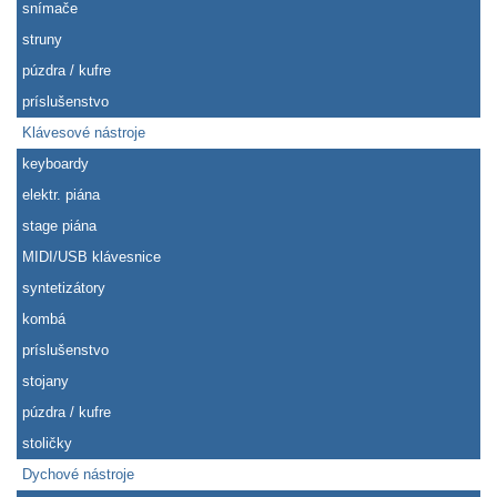
snímače
struny
púzdra / kufre
príslušenstvo
Klávesové nástroje
keyboardy
elektr. piána
stage piána
MIDI/USB klávesnice
syntetizátory
kombá
príslušenstvo
stojany
púzdra / kufre
stoličky
Dychové nástroje