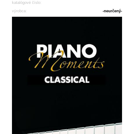
katalógové číslo:
výrobca:
-neurčený-