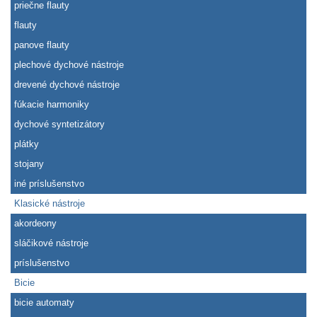
priečne flauty
flauty
panove flauty
plechové dychové nástroje
drevené dychové nástroje
fúkacie harmoniky
dychové syntetizátory
plátky
stojany
iné príslušenstvo
Klasické nástroje
akordeony
sláčikové nástroje
príslušenstvo
Bicie
bicie automaty