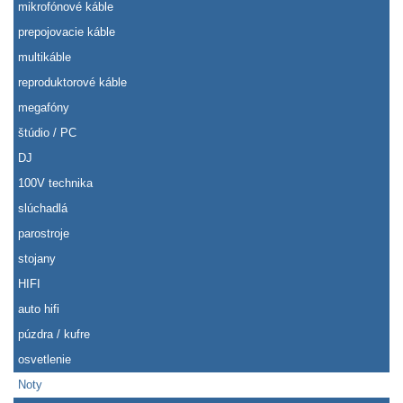
mikrofónové káble
prepojovacie káble
multikáble
reproduktorové káble
megafóny
štúdio / PC
DJ
100V technika
slúchadlá
parostroje
stojany
HIFI
auto hifi
púzdra / kufre
osvetlenie
Noty