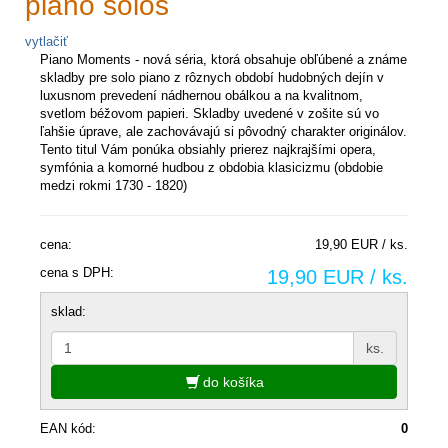
piano solos
vytlačiť
Piano Moments - nová séria, ktorá obsahuje obľúbené a známe
skladby pre solo piano z rôznych období hudobných dejín v
luxusnom prevedení nádhernou obálkou a na kvalitnom,
svetlom béžovom papieri. Skladby uvedené v zošite sú vo
ľahšie úprave, ale zachovávajú si pôvodný charakter originálov.
Tento titul Vám ponúka obsiahly prierez najkrajšími opera,
symfónia a komorné hudbou z obdobia klasicizmu (obdobie
medzi rokmi 1730 - 1820)
cena:
19,90 EUR / ks.
cena s DPH:
19,90 EUR / ks.
sklad:
ks.
do košíka
EAN kód:
0