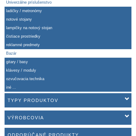
Univerzálne príslušenstvo
ladičky / metronómy
notové stojany
lampičky na notový stojan
čistiace prostriedky
reklamné predmety
Bazár
gitary / basy
klávesy / moduly
ozvučovacia technika
iné ...
TYPY PRODUKTOV
VÝROBCOVIA
ODPORÚČANÉ PRODUKTY