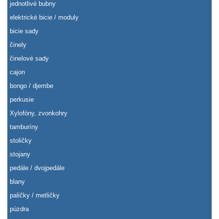
jednotlivé bubny
elektrické bicie / moduly
bicie sady
činely
činelové sady
cajon
bongo / djembe
perkusie
Xylofóny, zvonkohry
tamburíny
stoličky
stojany
pedále / dvojpedále
blany
paličky / metličky
púzdra