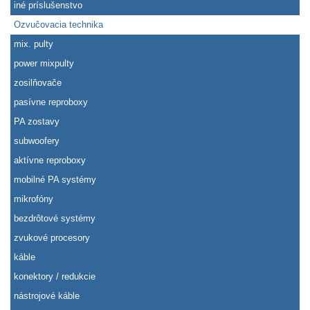
iné príslušenstvo
Ozvučovacia technika
mix. pulty
power mixpulty
zosilňovače
pasívne reproboxy
PA zostavy
subwoofery
aktívne reproboxy
mobilné PA systémy
mikrofóny
bezdrôtové systémy
zvukové procesory
káble
konektory / redukcie
nástrojové káble