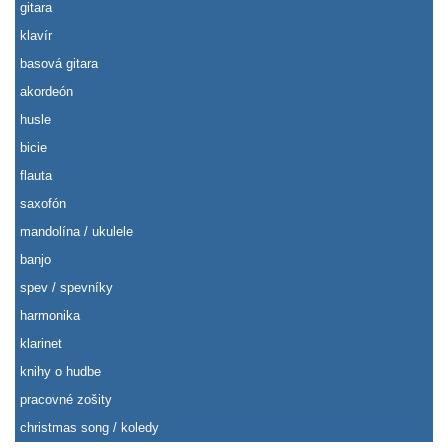
gitara
klavír
basová gitara
akordeón
husle
bicie
flauta
saxofón
mandolína / ukulele
banjo
spev / spevníky
harmonika
klarinet
knihy o hudbe
pracovné zošity
christmas song / koledy