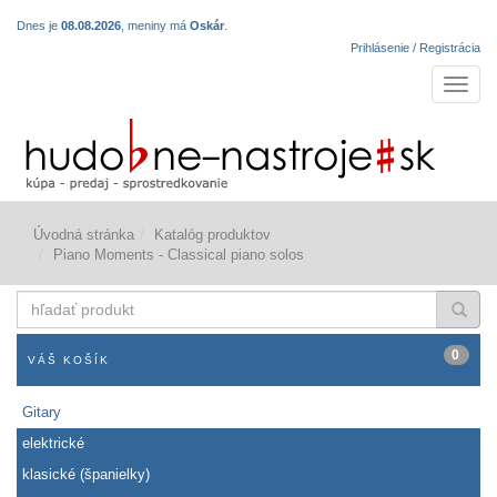
Dnes je
08.08.2026
, meniny má
Oskár
.
Prihlásenie / Registrácia
Navigá
Úvodná stránka
Katalóg produktov
Piano Moments - Classical piano solos
hľadať
produkt
0
VÁŠ KOŠÍK
Gitary
elektrické
klasické (španielky)