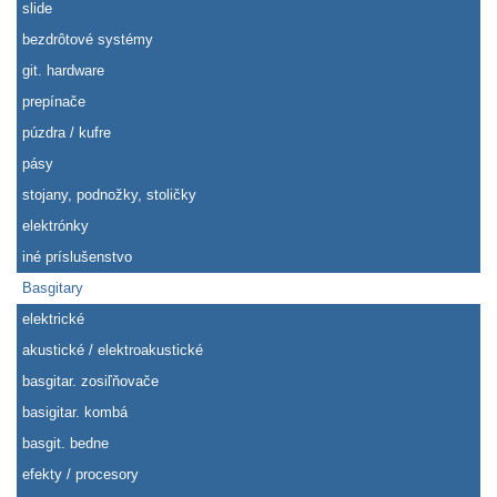
slide
bezdrôtové systémy
git. hardware
prepínače
púzdra / kufre
pásy
stojany, podnožky, stoličky
elektrónky
iné príslušenstvo
Basgitary
elektrické
akustické / elektroakustické
basgitar. zosiľňovače
basigitar. kombá
basgit. bedne
efekty / procesory