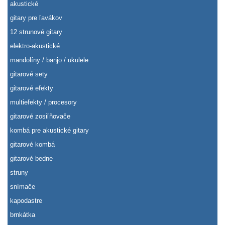
akustické
gitary pre ľavákov
12 strunové gitary
elektro-akustické
mandolíny / banjo / ukulele
gitarové sety
gitarové efekty
multiefekty / procesory
gitarové zosiľňovače
kombá pre akustické gitary
gitarové kombá
gitarové bedne
struny
snímače
kapodastre
brnkátka