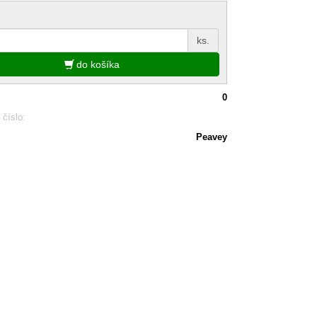
ks.
do košíka
0
 číslo:
Peavey