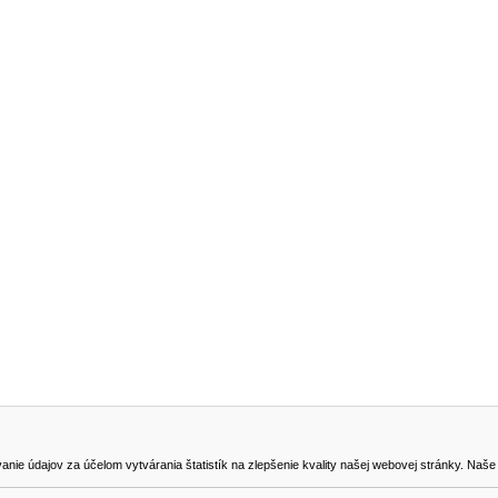
NA STIAHNUTIE
KONTAKT
dajov za účelom vytvárania štatistík na zlepšenie kvality našej webovej stránky. Naše coo
na odstúpenie od zmluvy
0905419149