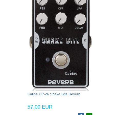
Caline CP-26 Snake Bite Reverb
57,00 EUR