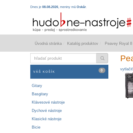
Dnes je
08.08.2026
, meniny má
Oskár
.
Úvodná stránka
Katalóg produktov
Peavey Royal 8 
hľadať
Pea
produkt
vytlačiť
0
VÁŠ KOŠÍK
Gitary
Basgitary
Klávesové nástroje
Dychové nástroje
Klasické nástroje
Bicie