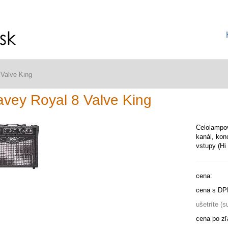
Valve King
vey Royal 8 Valve King
Celolampo
kanál, kon
vstupy (Hi
cena:
cena s DP
ušetríte (
cena po zľ