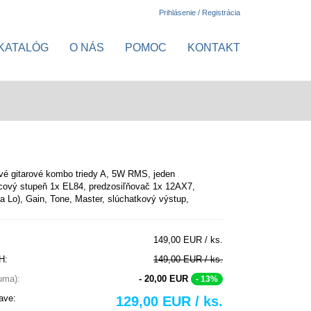
Prihlásenie / Registrácia
KATALÓG
O NÁS
POMOC
KONTAKT
vé gitarové kombo triedy A, 5W RMS, jeden
cový stupeň 1x EL84, predzosiľňovač 1x 12AX7,
 a Lo), Gain, Tone, Master, slúchatkový výstup,
149,00 EUR / ks.
H:
149,00 EUR / ks.
suma):
- 20,00 EUR
- 13%
ave:
129,00 EUR / ks.