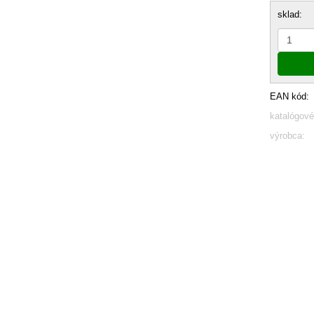
sklad:
EAN kód:
katalógové
výrobca: