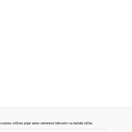
ADRESA
kies môžete prijať alebo odmietnuť kliknutím na tlačidlá nižšie.
VEST - tech s.r.o.