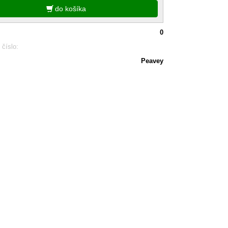
do košíka
0
 číslo:
Peavey