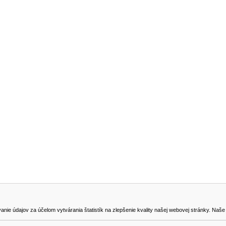
NA STIAHNUTIE
KONTAKT
dajov za účelom vytvárania štatistík na zlepšenie kvality našej webovej stránky. Naše coo
na odstúpenie od zmluvy
0905419149
svencel@gmail.com