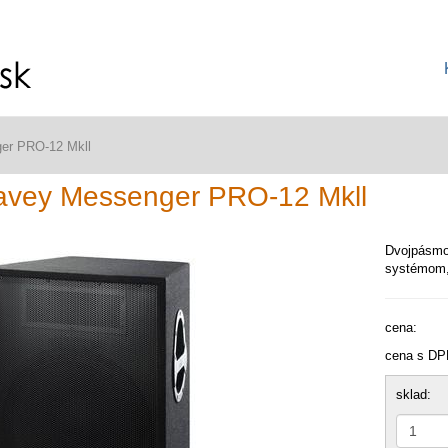
er PRO-12 Mkll
avey Messenger PRO-12 Mkll
Dvojpásmo
systémom,
cena:
cena s DP
sklad: