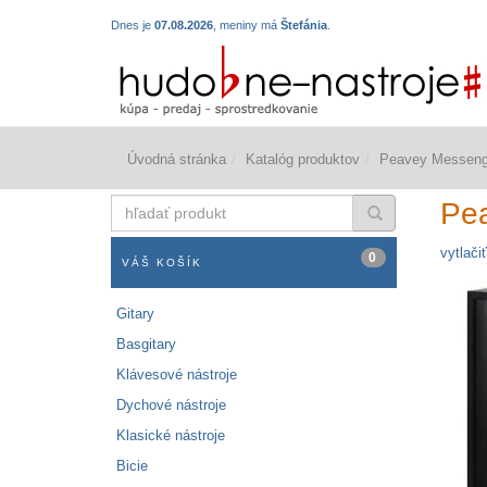
Dnes je
07.08.2026
, meniny má
Štefánia
.
Úvodná stránka
Katalóg produktov
Peavey Messeng
hľadať
Pe
produkt
vytlačiť
0
VÁŠ KOŠÍK
Gitary
Basgitary
Klávesové nástroje
Dychové nástroje
Klasické nástroje
Bicie