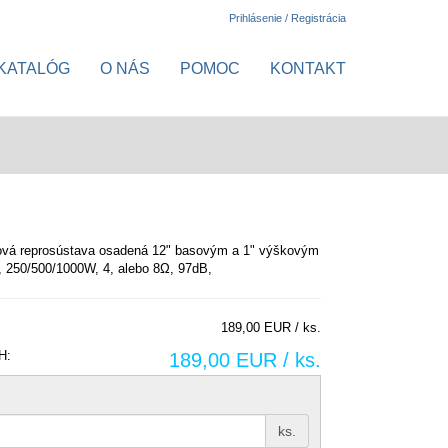
Prihlásenie / Registrácia
KATALÓG
O NÁS
POMOC
KONTAKT
vá reprosústava osadená 12" basovým a 1" výškovým
 250/500/1000W, 4, alebo 8Ω, 97dB,
189,00 EUR / ks.
H:
189,00 EUR / ks.
ks.