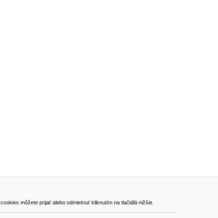
ADRESA
kies môžete prijať alebo odmietnuť kliknutím na tlačidlá nižšie.
VEST - tech s.r.o.
Hviezdoslavova 280/6, 965 01 Žiar nad Hronom