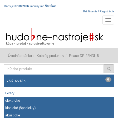
Dnes je
07.08.2026
, meniny má
Štefánia
.
Prihlásenie / Registrácia
Navigá
Úvodná stránka
Katalóg produktov
Peace DP-22NDL-5
hľadať
produkt
0
VÁŠ KOŠÍK
Gitary
elektrické
klasické (španielky)
akustické