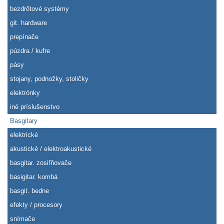
bezdrôtové systémy
git. hardware
prepínače
púzdra / kufre
pásy
stojany, podnožky, stoličky
elektrónky
iné príslušenstvo
Basgitary
elektrické
akustické / elektroakustické
basgitar. zosiľňovače
basigitar. kombá
basgit. bedne
efekty / procesory
snímače