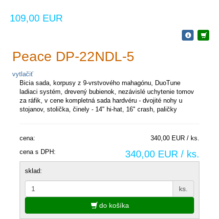
109,00 EUR
Peace DP-22NDL-5
vytlačiť
Bicia sada, korpusy z 9-vrstvového mahagónu, DuoTune
ladiaci systém, drevený bubienok, nezávislé uchytenie tomov
za ráfik, v cene kompletná sada hardvéru - dvojité nohy u
stojanov, stolička, činely - 14" hi-hat, 16" crash, paličky
cena:
340,00 EUR / ks.
cena s DPH:
340,00 EUR / ks.
sklad:
ks.
do košíka