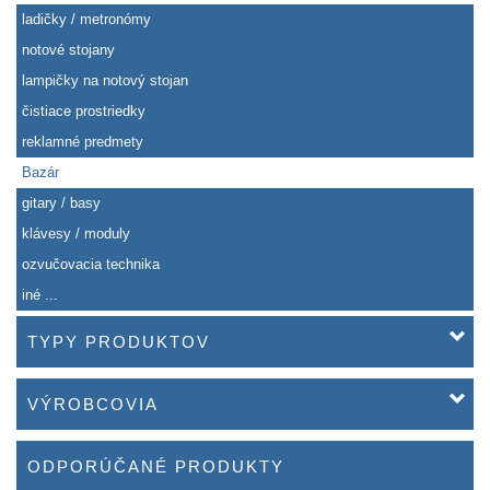
ladičky / metronómy
notové stojany
lampičky na notový stojan
čistiace prostriedky
reklamné predmety
Bazár
gitary / basy
klávesy / moduly
ozvučovacia technika
iné ...
TYPY PRODUKTOV
VÝROBCOVIA
ODPORÚČANÉ PRODUKTY