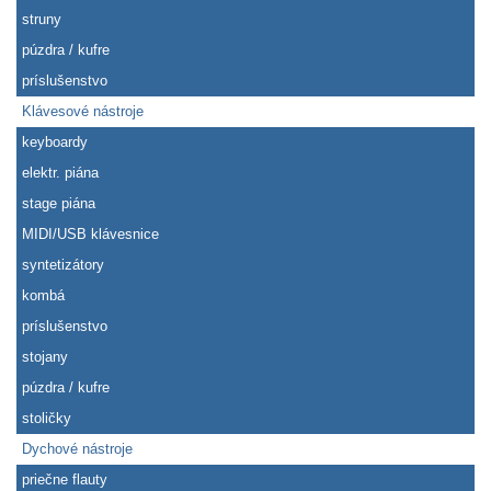
struny
púzdra / kufre
príslušenstvo
Klávesové nástroje
keyboardy
elektr. piána
stage piána
MIDI/USB klávesnice
syntetizátory
kombá
príslušenstvo
stojany
púzdra / kufre
stoličky
Dychové nástroje
priečne flauty