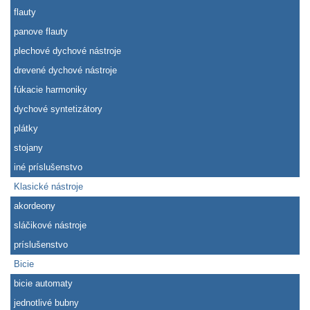
flauty
panove flauty
plechové dychové nástroje
drevené dychové nástroje
fúkacie harmoniky
dychové syntetizátory
plátky
stojany
iné príslušenstvo
Klasické nástroje
akordeony
sláčikové nástroje
príslušenstvo
Bicie
bicie automaty
jednotlivé bubny