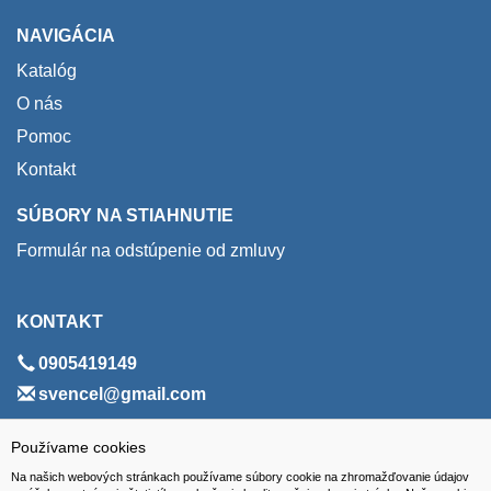
NAVIGÁCIA
Katalóg
O nás
Pomoc
Kontakt
SÚBORY NA STIAHNUTIE
Formulár na odstúpenie od zmluvy
KONTAKT
0905419149
svencel@gmail.com
ADRESA
Používame cookies
Na našich webových stránkach používame súbory cookie na zhromažďovanie údajov
VEST - tech s.r.o.