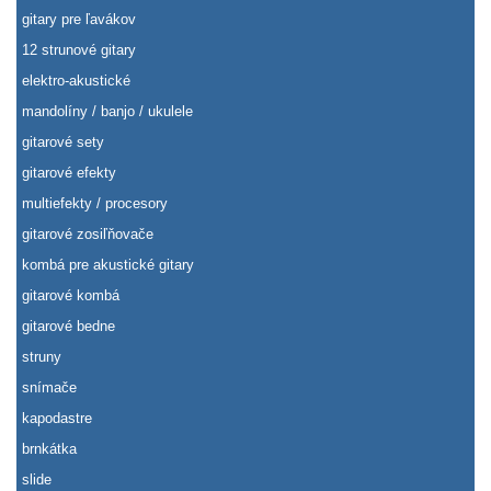
gitary pre ľavákov
12 strunové gitary
elektro-akustické
mandolíny / banjo / ukulele
gitarové sety
gitarové efekty
multiefekty / procesory
gitarové zosiľňovače
kombá pre akustické gitary
gitarové kombá
gitarové bedne
struny
snímače
kapodastre
brnkátka
slide