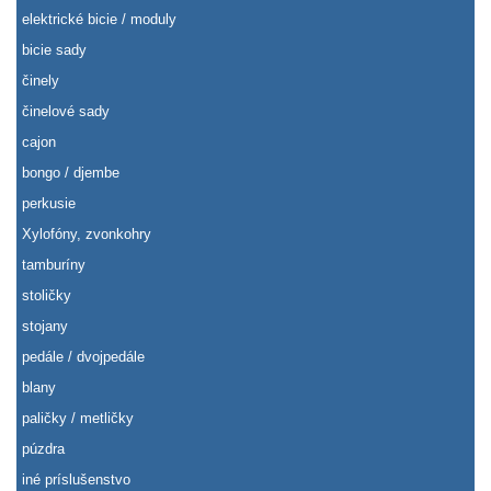
elektrické bicie / moduly
bicie sady
činely
činelové sady
cajon
bongo / djembe
perkusie
Xylofóny, zvonkohry
tamburíny
stoličky
stojany
pedále / dvojpedále
blany
paličky / metličky
púzdra
iné príslušenstvo