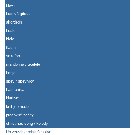
klavír
basová gitara
akordeón
husle
bicie
flauta
saxofón
mandolína / ukulele
banjo
spev / spevníky
harmonika
klarinet
knihy o hudbe
pracovné zošity
christmas song / koledy
Univerzálne príslušenstvo