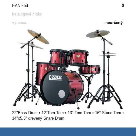
EAN kód:
0
katalógové číslo:
výrobca:
-neurčený-
22"Bass Drum • 12"Tom Tom • 13" Tom Tom • 16" Stand Tom •
14"x5,5" drevený Snare Drum