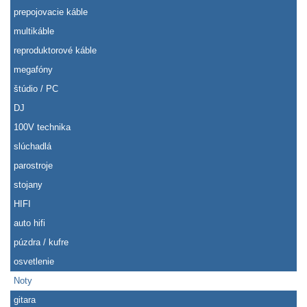
prepojovacie káble
multikáble
reproduktorové káble
megafóny
štúdio / PC
DJ
100V technika
slúchadlá
parostroje
stojany
HIFI
auto hifi
púzdra / kufre
osvetlenie
Noty
gitara