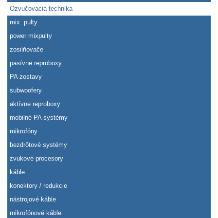
Ozvučovacia technika
mix. pulty
power mixpulty
zosilňovače
pasívne reproboxy
PA zostavy
subwoofery
aktívne reproboxy
mobilné PA systémy
mikrofóny
bezdrôtové systémy
zvukové procesory
káble
konektory / redukcie
nástrojové káble
mikrofónové káble