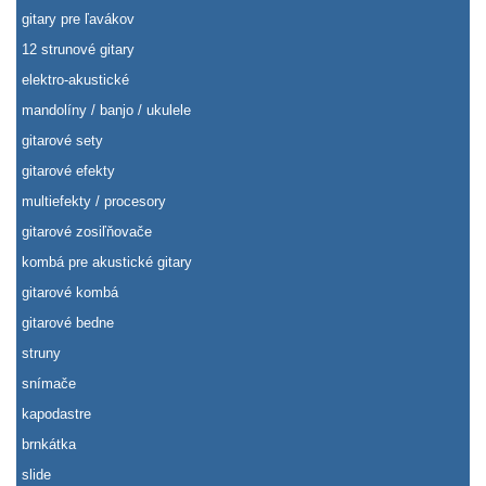
gitary pre ľavákov
12 strunové gitary
elektro-akustické
mandolíny / banjo / ukulele
gitarové sety
gitarové efekty
multiefekty / procesory
gitarové zosiľňovače
kombá pre akustické gitary
gitarové kombá
gitarové bedne
struny
snímače
kapodastre
brnkátka
slide