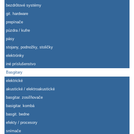
bezdrôtové systémy
git. hardware
prepínače
púzdra / kufre
pásy
stojany, podnožky, stoličky
elektrónky
iné príslušenstvo
Basgitary
elektrické
akustické / elektroakustické
basgitar. zosiľňovače
basigitar. kombá
basgit. bedne
efekty / procesory
snímače