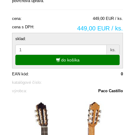
povrchová úprava.
cena:
449,00 EUR / ks.
cena s DPH:
449,00 EUR / ks.
sklad:
ks.
do košíka
EAN kód:
0
katalógové číslo:
výrobca:
Paco Castillo