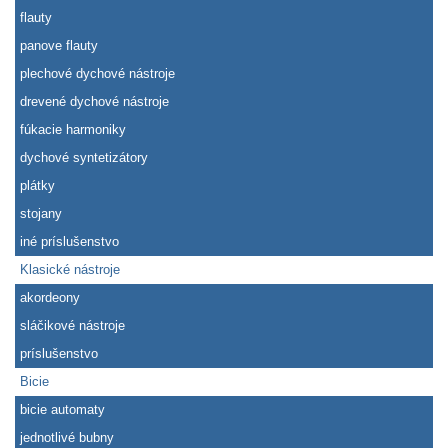
flauty
panove flauty
plechové dychové nástroje
drevené dychové nástroje
fúkacie harmoniky
dychové syntetizátory
plátky
stojany
iné príslušenstvo
Klasické nástroje
akordeony
sláčikové nástroje
príslušenstvo
Bicie
bicie automaty
jednotlivé bubny