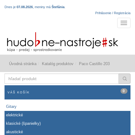
Dnes je
07.08.2026
, meniny má
Štefánia
.
Prihlásenie / Registrácia
Navigá
Úvodná stránka
Katalóg produktov
Paco Castillo 203
hľadať
produkt
0
VÁŠ KOŠÍK
Gitary
elektrické
klasické (španielky)
akustické