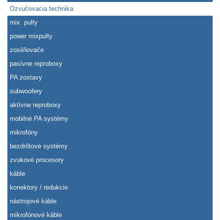
Ozvučovacia technika
mix. pulty
power mixpulty
zosilňovače
pasívne reproboxy
PA zostavy
subwoofery
aktívne reproboxy
mobilné PA systémy
mikrofóny
bezdrôtové systémy
zvukové procesory
káble
konektory / redukcie
nástrojové káble
mikrofónové káble