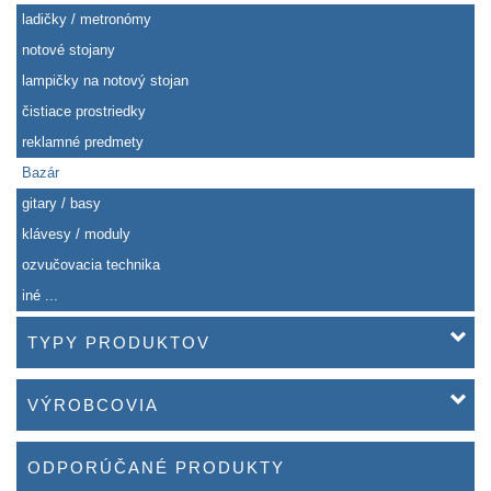
ladičky / metronómy
notové stojany
lampičky na notový stojan
čistiace prostriedky
reklamné predmety
Bazár
gitary / basy
klávesy / moduly
ozvučovacia technika
iné ...
TYPY PRODUKTOV
VÝROBCOVIA
ODPORÚČANÉ PRODUKTY