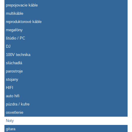
prepojovacie káble
multikáble
reproduktorové káble
megafóny
štúdio / PC
DJ
100V technika
slúchadlá
parostroje
stojany
HIFI
auto hifi
púzdra / kufre
osvetlenie
Noty
gitara