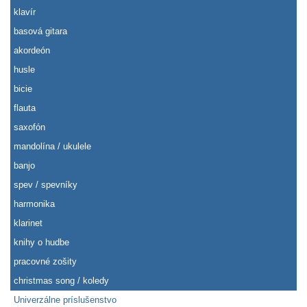
klavír
basová gitara
akordeón
husle
bicie
flauta
saxofón
mandolína / ukulele
banjo
spev / spevníky
harmonika
klarinet
knihy o hudbe
pracovné zošity
christmas song / koledy
Univerzálne príslušenstvo