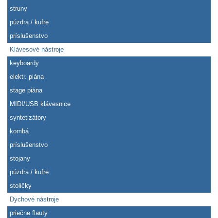
struny
púzdra / kufre
príslušenstvo
Klávesové nástroje
keyboardy
elektr. piána
stage piána
MIDI/USB klávesnice
syntetizátory
kombá
príslušenstvo
stojany
púzdra / kufre
stoličky
Dychové nástroje
priečne flauty