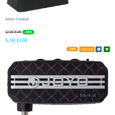
Adam Cowbell
12,00 EUR
- 58%
5,00 EUR
- 58%
výpredaj