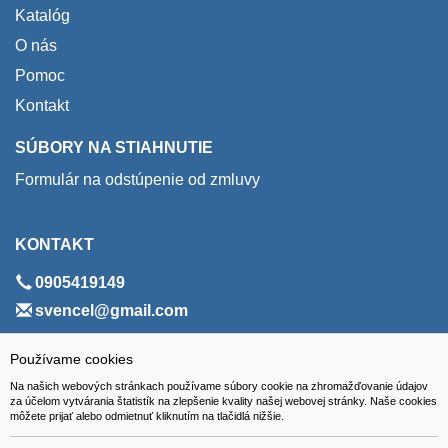
Katalóg
O nás
Pomoc
Kontakt
SÚBORY NA STIAHNUTIE
Formulár na odstúpenie od zmluvy
KONTAKT
0905419149
svencel@gmail.com
ADRESA
Používame cookies
Na našich webových stránkach používame súbory cookie na zhromažďovanie údajov
VEST - tech s.r.o.
za účelom vytvárania štatistík na zlepšenie kvality našej webovej stránky. Naše cookies
môžete prijať alebo odmietnuť kliknutím na tlačidlá nižšie.
Hviezdoslavova 280/6, 965 01 Žiar nad Hronom