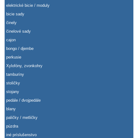
elektrické bicie / moduly
bicie sady
činely
činelové sady
cajon
bongo / djembe
perkusie
Xylofóny, zvonkohry
tamburíny
stoličky
stojany
pedále / dvojpedále
blany
paličky / metličky
púzdra
iné príslušenstvo