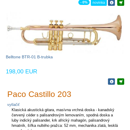
- 0%
novinka
Belltone BTR-01 B-trubka
198,00 EUR
Paco Castillo 203
vytlačiť
Klasická akustická gitara, masívna vrchná doska - kanadský
červený céder s palisandrovým lemovaním, spodná doska a
luby indický palisander, krk africký mahagón, palisandrový
hmatník, šířka nultého pražca: 52 mm, mechanika zlatá, lesklá