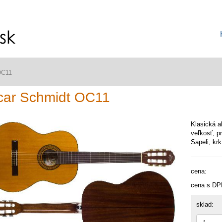
OC11
car Schmidt OC11
Klasická a
veľkosť, p
Sapeli, kr
cena:
cena s DP
sklad: