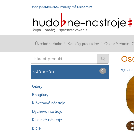
Dnes je
09.08.2026
, meniny má
Ľubomíra
.
Úvodná stránka
Katalóg produktov
Oscar Schmidt 
hľadať
Os
produkt
vytlačiť
0
VÁŠ KOŠÍK
Gitary
Basgitary
Klávesové nástroje
Dychové nástroje
Klasické nástroje
Bicie