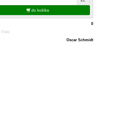
ks.
do košíka
0
 číslo:
Oscar Schmidt