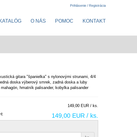
Prihlásenie / Registrácia
KATALÓG
O NÁS
POMOC
KONTAKT
kustická gitara "španielka" s nylonovými strunami, 4/4
redná doska výberový smrek, zadná doska a luby
k mahagón, hmatník palisander, kobylka palisander
149,00 EUR / ks.
H:
149,00 EUR / ks.