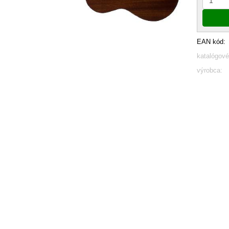
EAN kód:
katalógové
výrobca: