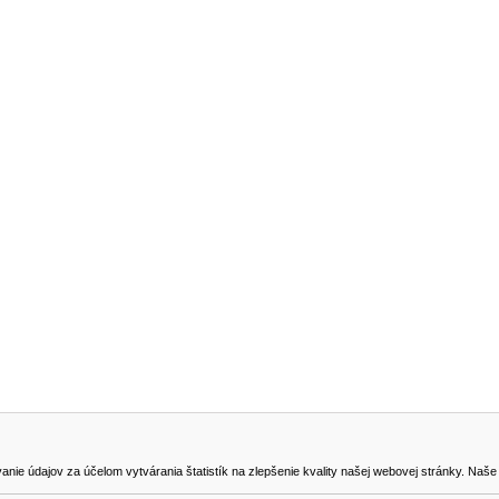
NA STIAHNUTIE
KONTAKT
dajov za účelom vytvárania štatistík na zlepšenie kvality našej webovej stránky. Naše coo
na odstúpenie od zmluvy
0905419149