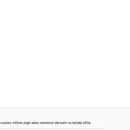
ADRESA
kies môžete prijať alebo odmietnuť kliknutím na tlačidlá nižšie.
VEST - tech s.r.o.