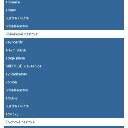
snímače
struny
púzdra / kufre
príslušenstvo
Klávesové nástroje
keyboardy
elektr. piána
stage piána
MIDI/USB klávesnice
syntetizátory
kombá
príslušenstvo
stojany
púzdra / kufre
stoličky
Dychové nástroje