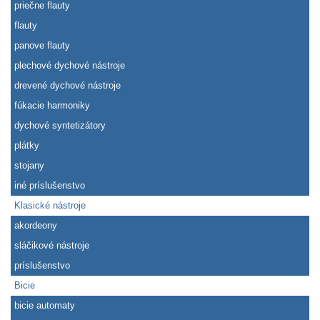
priečne flauty
flauty
panove flauty
plechové dychové nástroje
drevené dychové nástroje
fúkacie harmoniky
dychové syntetizátory
plátky
stojany
iné príslušenstvo
Klasické nástroje
akordeony
sláčikové nástroje
príslušenstvo
Bicie
bicie automaty