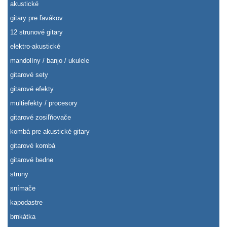
akustické
gitary pre ľavákov
12 strunové gitary
elektro-akustické
mandolíny / banjo / ukulele
gitarové sety
gitarové efekty
multiefekty / procesory
gitarové zosiľňovače
kombá pre akustické gitary
gitarové kombá
gitarové bedne
struny
snímače
kapodastre
brnkátka