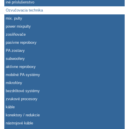
iné príslušenstvo
Ozvučovacia technika
mix. pulty
power mixpulty
zosilňovače
pasívne reproboxy
PA zostavy
subwoofery
aktívne reproboxy
mobilné PA systémy
mikrofóny
bezdrôtové systémy
zvukové procesory
káble
konektory / redukcie
nástrojové káble