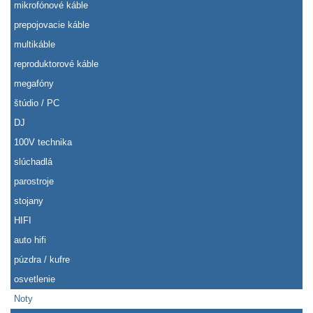
mikrofónové káble
prepojovacie káble
multikáble
reproduktorové káble
megafóny
štúdio / PC
DJ
100V technika
slúchadlá
parostroje
stojany
HIFI
auto hifi
púzdra / kufre
osvetlenie
Noty