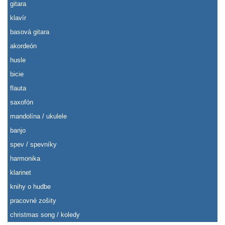
gitara
klavír
basová gitara
akordeón
husle
bicie
flauta
saxofón
mandolína / ukulele
banjo
spev / spevníky
harmonika
klarinet
knihy o hudbe
pracovné zošity
christmas song / koledy