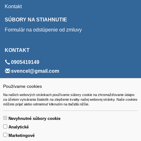
Kontakt
SÚBORY NA STIAHNUTIE
Formulár na odstúpenie od zmluvy
KONTAKT
0905419149
svencel@gmail.com
ADRESA
Používame cookies
Na našich webových stránkach používame súbory cookie na zhromažďovanie údajov
VEST - tech s.r.o.
za účelom vytvárania štatistík na zlepšenie kvality našej webovej stránky. Naše cookies
môžete prijať alebo odmietnuť kliknutím na tlačidlá nižšie.
Hviezdoslavova 280/6, 965 01 Žiar nad Hronom
Slovakia (Slovak Republic)
Nevyhnutné súbory cookie
Analytické
Marketingové