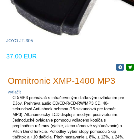
JOYO JT-305
37,00 EUR
Omnitronic XMP-1400 MP3
vytlačiť
CD/MP3 prehrávač s infračerveným diaľkovým ovládaním pre
DJov. Prehráva audio CD/CD-R/CD-RW/MP3 CD. 40-
sekundová Anti-shock ochrana (15-sekundová pre formát
MP3). Alfanumerický LCD displej s modrým podsvietením.
Jednoduché ovládanie pomocou voliaceho kotúča s
prepínačom režimov (rýchle, alebo rámcové vyhľadávanie) a
Pitch Bend funkcie. Pohodlný výber stopy pomocou Skip
tlačítok a +10 tlačidla. Pitch nastavenie ± 8%, ± 12%, ± 24%.