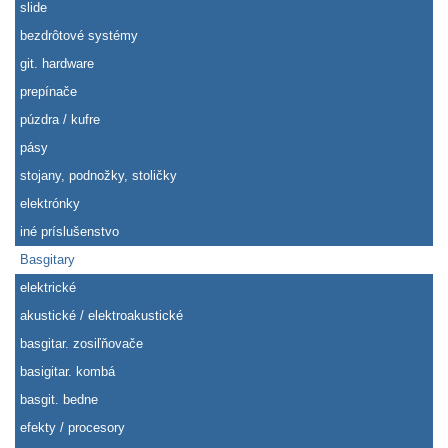
slide
bezdrôtové systémy
git. hardware
prepínače
púzdra / kufre
pásy
stojany, podnožky, stoličky
elektrónky
iné príslušenstvo
Basgitary
elektrické
akustické / elektroakustické
basgitar. zosiľňovače
basigitar. kombá
basgit. bedne
efekty / procesory