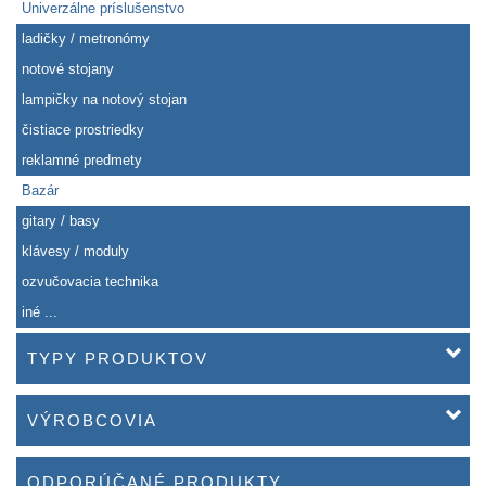
Univerzálne príslušenstvo
ladičky / metronómy
notové stojany
lampičky na notový stojan
čistiace prostriedky
reklamné predmety
Bazár
gitary / basy
klávesy / moduly
ozvučovacia technika
iné ...
TYPY PRODUKTOV
VÝROBCOVIA
ODPORÚČANÉ PRODUKTY