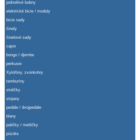
jednotlivé bubny
elektrické bicie / moduly
bicie sady
činely
činelové sady
cajon
bongo / djembe
perkusie
Xylofóny, zvonkohry
tamburíny
stoličky
stojany
pedále / dvojpedále
blany
paličky / metličky
púzdra