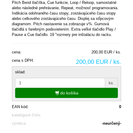
Pitch Bend tlačítka, Cue funkcie, Loop / Reloop, samostatné
alebo následné prehrávanie, Repeat, možnosť programovania.
Indikácia odohraného času stopy, zostávajúceho času stopy
alebo celkového zostávajúceho času. Displej sa stĺpcovým
diagramom. Pitch nastavenie sa zobrazuje v%. Gumová
tlačidlá s farebným podsvietením. Extra veľké tlačidlo Play /
Pause a Cue tlačidlo. 19 "rozmery pre inštaláciu do racku.
cena:
200,00 EUR / ks.
cena s DPH:
200,00 EUR / ks.
sklad:
ks.
do košíka
EAN kód:
0
katalógové číslo:
výrobca:
-neurčený-