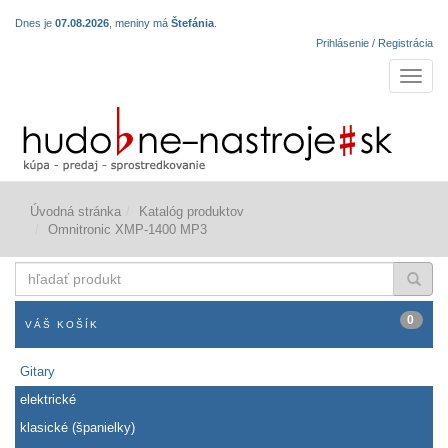
Dnes je
07.08.2026
, meniny má
Štefánia
.
Prihlásenie / Registrácia
Navigá
Úvodná stránka
Katalóg produktov
Omnitronic XMP-1400 MP3
hľadať
produkt
0
VÁŠ KOŠÍK
Gitary
elektrické
klasické (španielky)