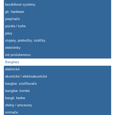
bezdrôtové systémy
git. hardware
prepínače
púzdra / kufre
pásy
stojany, podnožky, stoličky
elektrónky
iné príslušenstvo
Basgitary
elektrické
akustické / elektroakustické
basgitar. zosiľňovače
basigitar. kombá
basgit. bedne
efekty / procesory
snímače