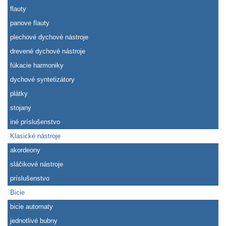
flauty
panove flauty
plechové dychové nástroje
drevené dychové nástroje
fúkacie harmoniky
dychové syntetizátory
plátky
stojany
iné príslušenstvo
Klasické nástroje
akordeony
sláčikové nástroje
príslušenstvo
Bicie
bicie automaty
jednotlivé bubny