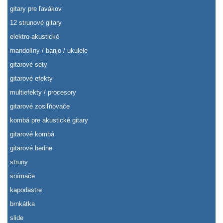
gitary pre ľavákov
12 strunové gitary
elektro-akustické
mandolíny / banjo / ukulele
gitarové sety
gitarové efekty
multiefekty / procesory
gitarové zosiľňovače
kombá pre akustické gitary
gitarové kombá
gitarové bedne
struny
snímače
kapodastre
brnkátka
slide