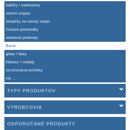
ladičky / metronómy
notové stojany
lampičky na notový stojan
čistiace prostriedky
reklamné predmety
Bazár
gitary / basy
klávesy / moduly
ozvučovacia technika
iné ...
TYPY PRODUKTOV
VÝROBCOVIA
ODPORÚČANÉ PRODUKTY