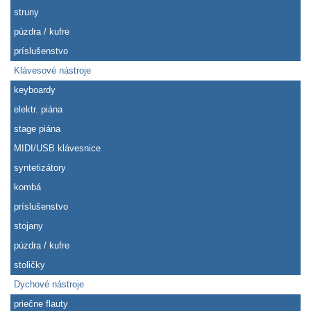
struny
púzdra / kufre
príslušenstvo
Klávesové nástroje
keyboardy
elektr. piána
stage piána
MIDI/USB klávesnice
syntetizátory
kombá
príslušenstvo
stojany
púzdra / kufre
stoličky
Dychové nástroje
priečne flauty