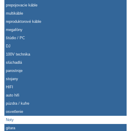
prepojovacie káble
multikáble
reproduktorové káble
megafóny
štúdio / PC
DJ
100V technika
slúchadlá
parostroje
stojany
HIFI
auto hifi
púzdra / kufre
osvetlenie
Noty
gitara