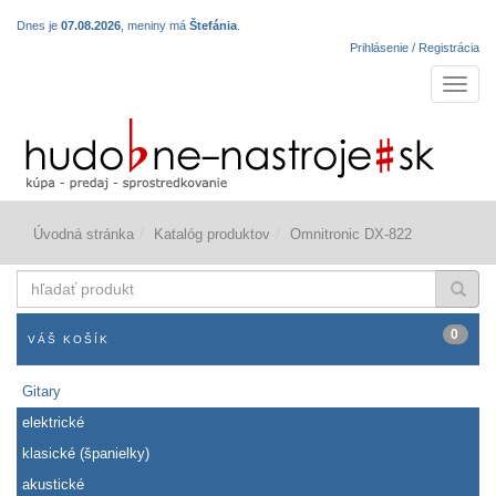
Dnes je
07.08.2026
, meniny má
Štefánia
.
Prihlásenie / Registrácia
Navigá
Úvodná stránka
Katalóg produktov
Omnitronic DX-822
hľadať
produkt
0
VÁŠ KOŠÍK
Gitary
elektrické
klasické (španielky)
akustické