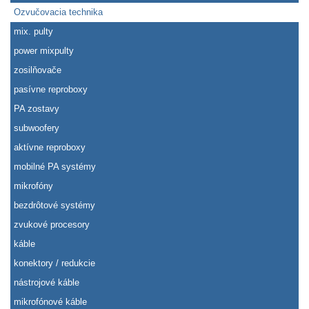
Ozvučovacia technika
mix. pulty
power mixpulty
zosilňovače
pasívne reproboxy
PA zostavy
subwoofery
aktívne reproboxy
mobilné PA systémy
mikrofóny
bezdrôtové systémy
zvukové procesory
káble
konektory / redukcie
nástrojové káble
mikrofónové káble