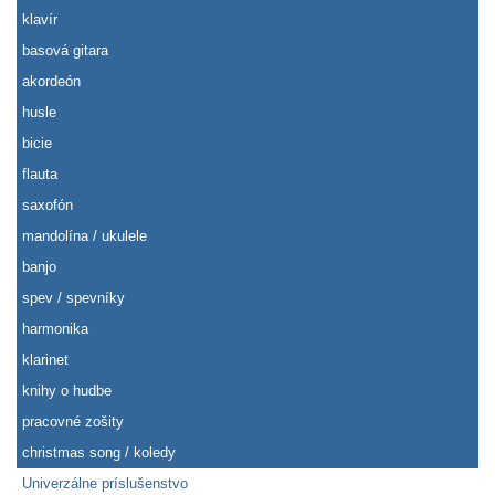
klavír
basová gitara
akordeón
husle
bicie
flauta
saxofón
mandolína / ukulele
banjo
spev / spevníky
harmonika
klarinet
knihy o hudbe
pracovné zošity
christmas song / koledy
Univerzálne príslušenstvo