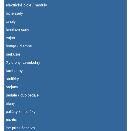
elektrické bicie / moduly
bicie sady
činely
činelové sady
cajon
bongo / djembe
perkusie
Xylofóny, zvonkohry
tamburíny
stoličky
stojany
pedále / dvojpedále
blany
paličky / metličky
púzdra
iné príslušenstvo