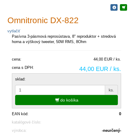
Omnitronic DX-822
vytlačiť
Pasívna 3-pásmová reprosústava, 8" reproduktor + stredová
horna a výškový tweeter, 50W RMS, 8Ohm
cena:
44,00 EUR / ks.
cena s DPH:
44,00 EUR / ks.
sklad:
ks.
do košíka
EAN kód:
0
katalógové číslo:
výrobca:
-neurčený-