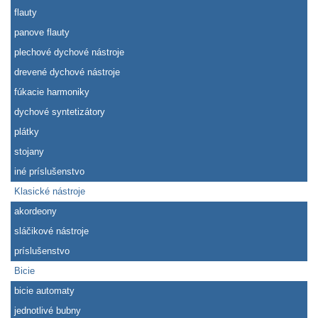
flauty
panove flauty
plechové dychové nástroje
drevené dychové nástroje
fúkacie harmoniky
dychové syntetizátory
plátky
stojany
iné príslušenstvo
Klasické nástroje
akordeony
sláčikové nástroje
príslušenstvo
Bicie
bicie automaty
jednotlivé bubny