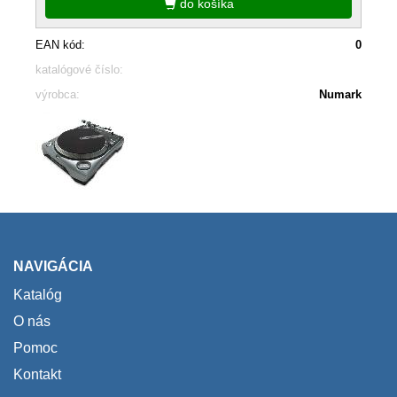
do košíka
EAN kód:
0
katalógové číslo:
výrobca:
Numark
NAVIGÁCIA
Katalóg
O nás
Pomoc
Kontakt