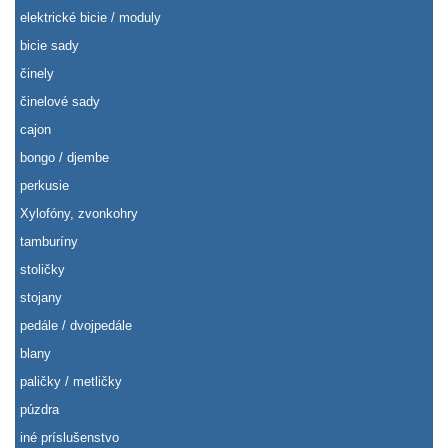
elektrické bicie / moduly
bicie sady
činely
činelové sady
cajon
bongo / djembe
perkusie
Xylofóny, zvonkohry
tamburíny
stoličky
stojany
pedále / dvojpedále
blany
paličky / metličky
púzdra
iné príslušenstvo