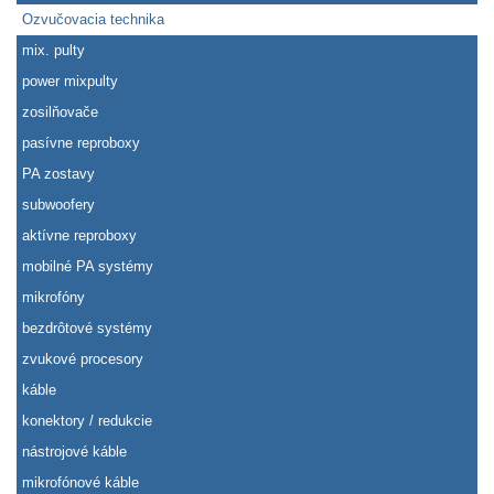
Ozvučovacia technika
mix. pulty
power mixpulty
zosilňovače
pasívne reproboxy
PA zostavy
subwoofery
aktívne reproboxy
mobilné PA systémy
mikrofóny
bezdrôtové systémy
zvukové procesory
káble
konektory / redukcie
nástrojové káble
mikrofónové káble