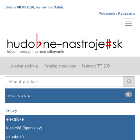
Dnes je
08.08.2026
, meniny má
Oskár
.
Prihlásenie / Registrácia
Navigá
Úvodná stránka
Katalóg produktov
Numark TT 200
hľadať
produkt
0
VÁŠ KOŠÍK
Gitary
elektrické
klasické (španielky)
akustické