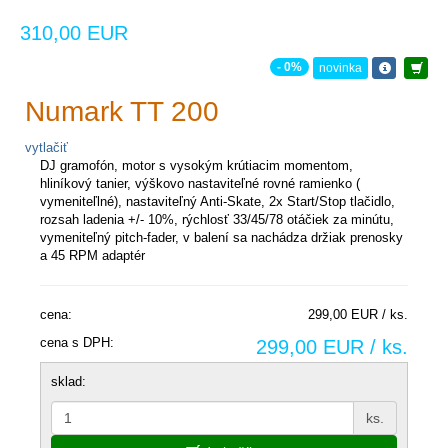
310,00 EUR
- 0%
novinka
Numark TT 200
vytlačiť
DJ gramofón, motor s vysokým krútiacim momentom,
hliníkový tanier, výškovo nastaviteľné rovné ramienko (
vymeniteľlné), nastaviteľný Anti-Skate, 2x Start/Stop tlačidlo,
rozsah ladenia +/- 10%, rýchlosť 33/45/78 otáčiek za minútu,
vymeniteľný pitch-fader, v balení sa nachádza držiak prenosky
a 45 RPM adaptér
cena:
299,00 EUR / ks.
cena s DPH:
299,00 EUR / ks.
sklad:
ks.