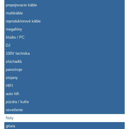
prepojovacie káble
multikáble
reproduktorové káble
megafóny
štúdio / PC
DJ
100V technika
slúchadlá
parostroje
stojany
HIFI
auto hifi
púzdra / kufre
osvetlenie
Noty
gitara