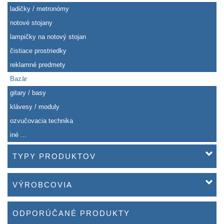
ladičky / metronómy
notové stojany
lampičky na notový stojan
čistiace prostriedky
reklamné predmety
Bazár
gitary / basy
klávesy / moduly
ozvučovacia technika
iné ...
TYPY PRODUKTOV
VÝROBCOVIA
ODPORÚČANÉ PRODUKTY