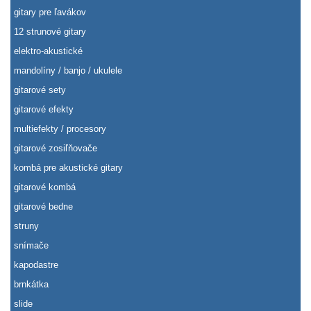
gitary pre ľavákov
12 strunové gitary
elektro-akustické
mandolíny / banjo / ukulele
gitarové sety
gitarové efekty
multiefekty / procesory
gitarové zosiľňovače
kombá pre akustické gitary
gitarové kombá
gitarové bedne
struny
snímače
kapodastre
brnkátka
slide