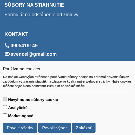
SÚBORY NA STIAHNUTIE
Formulár na odstúpenie od zmluvy
KONTAKT
0905419149
svencel@gmail.com
ADRESA
Používame cookies
Na našich webových stránkach používame súbory cookie na zhromažďovanie údajov
VEST - tech s.r.o.
za účelom vytvárania štatistík na zlepšenie kvality našej webovej stránky. Naše cookies
môžete prijať alebo odmietnuť kliknutím na tlačidlá nižšie.
Hviezdoslavova 280/6, 965 01 Žiar nad Hronom
Slovakia (Slovak Republic)
Nevyhnutné súbory cookie
Analytické
Marketingové
Povoliť všetky
Povoliť výber
Zakázať
Všetky ceny sú uvádzané vrátane DPH.