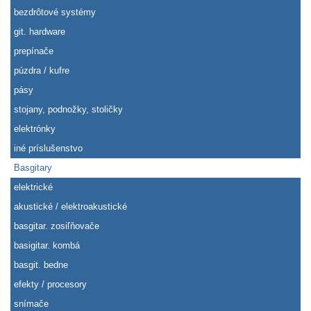
bezdrôtové systémy
git. hardware
prepínače
púzdra / kufre
pásy
stojany, podnožky, stoličky
elektrónky
iné príslušenstvo
Basgitary
elektrické
akustické / elektroakustické
basgitar. zosiľňovače
basigitar. kombá
basgit. bedne
efekty / procesory
snímače