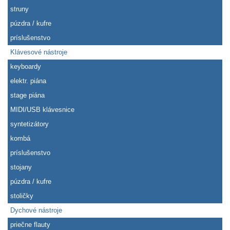
struny
púzdra / kufre
príslušenstvo
Klávesové nástroje
keyboardy
elektr. piána
stage piána
MIDI/USB klávesnice
syntetizátory
kombá
príslušenstvo
stojany
púzdra / kufre
stoličky
Dychové nástroje
priečne flauty