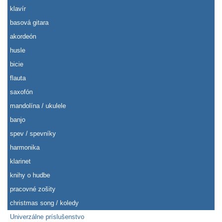
klavír
basová gitara
akordeón
husle
bicie
flauta
saxofón
mandolína / ukulele
banjo
spev / spevníky
harmonika
klarinet
knihy o hudbe
pracovné zošity
christmas song / koledy
Univerzálne príslušenstvo