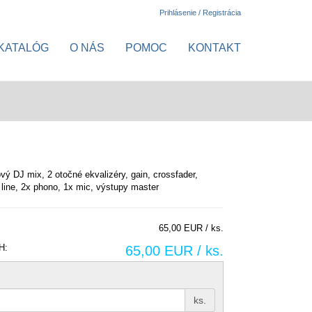
Prihlásenie / Registrácia
KATALÓG
O NÁS
POMOC
KONTAKT
vý DJ mix, 2 otočné ekvalizéry, gain, crossfader,
 line, 2x phono, 1x mic, výstupy master
65,00 EUR / ks.
H:
65,00 EUR / ks.
ks.