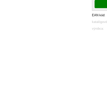
EAN kód:
katalógové
výrobca: