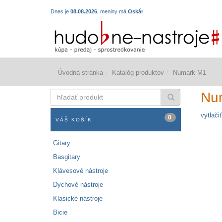
Dnes je
08.08.2026
, meniny má
Oskár
.
Úvodná stránka
Katalóg produktov
Numark M1
hľadať
Nu
produkt
vytlačiť
0
VÁŠ KOŠÍK
Gitary
Basgitary
Klávesové nástroje
Dychové nástroje
Klasické nástroje
Bicie