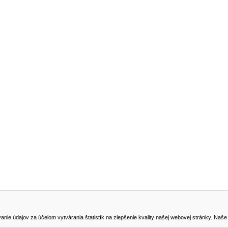
NA STIAHNUTIE
KONTAKT
dajov za účelom vytvárania štatistík na zlepšenie kvality našej webovej stránky. Naše coo
na odstúpenie od zmluvy
0905419149