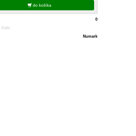
do košíka
0
 číslo:
Numark