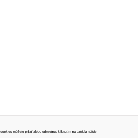
ADRESA
kies môžete prijať alebo odmietnuť kliknutím na tlačidlá nižšie.
VEST - tech s.r.o.