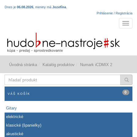
Dnes je
06.08.2026
, meniny má
Jozefína
.
Prihlásenie / Registrácia
Navigá
Úvodná stránka
Katalóg produktov
Numark iCDMIX 2
hľadať
produkt
0
VÁŠ KOŠÍK
Gitary
elektrické
klasické (španielky)
akustické