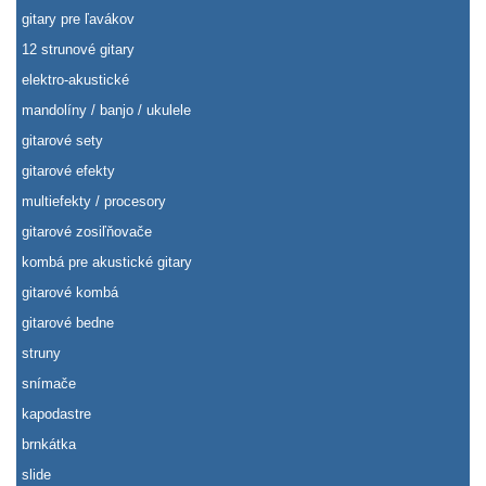
gitary pre ľavákov
12 strunové gitary
elektro-akustické
mandolíny / banjo / ukulele
gitarové sety
gitarové efekty
multiefekty / procesory
gitarové zosiľňovače
kombá pre akustické gitary
gitarové kombá
gitarové bedne
struny
snímače
kapodastre
brnkátka
slide