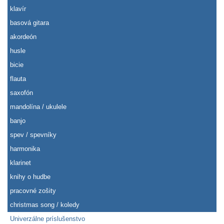
klavír
basová gitara
akordeón
husle
bicie
flauta
saxofón
mandolína / ukulele
banjo
spev / spevníky
harmonika
klarinet
knihy o hudbe
pracovné zošity
christmas song / koledy
Univerzálne príslušenstvo