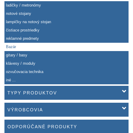
ladičky / metronómy
notové stojany
lampičky na notový stojan
čistiace prostriedky
reklamné predmety
Bazár
gitary / basy
klávesy / moduly
ozvučovacia technika
iné ...
TYPY PRODUKTOV
VÝROBCOVIA
ODPORÚČANÉ PRODUKTY