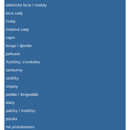
elektrické bicie / moduly
bicie sady
činely
činelové sady
cajon
bongo / djembe
perkusie
Xylofóny, zvonkohry
tamburíny
stoličky
stojany
pedále / dvojpedále
blany
paličky / metličky
púzdra
iné príslušenstvo