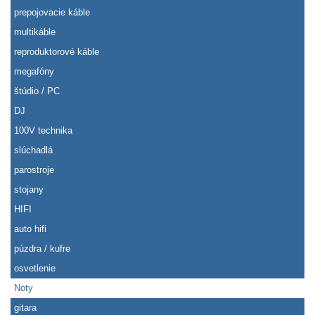
prepojovacie káble
multikáble
reproduktorové káble
megafóny
štúdio / PC
DJ
100V technika
slúchadlá
parostroje
stojany
HIFI
auto hifi
púzdra / kufre
osvetlenie
Noty
gitara