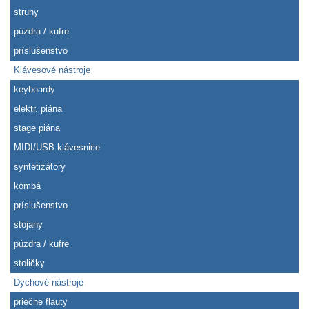
struny
púzdra / kufre
príslušenstvo
Klávesové nástroje
keyboardy
elektr. piána
stage piána
MIDI/USB klávesnice
syntetizátory
kombá
príslušenstvo
stojany
púzdra / kufre
stoličky
Dychové nástroje
priečne flauty