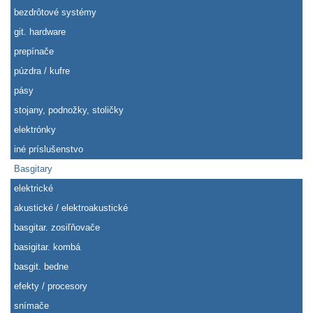
bezdrôtové systémy
git. hardware
prepínače
púzdra / kufre
pásy
stojany, podnožky, stoličky
elektrónky
iné príslušenstvo
Basgitary
elektrické
akustické / elektroakustické
basgitar. zosiľňovače
basigitar. kombá
basgit. bedne
efekty / procesory
snímače