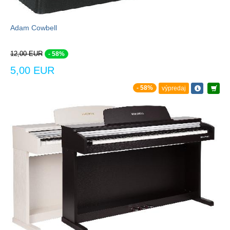
Adam Cowbell
12,00 EUR
- 58%
5,00 EUR
- 58%
výpredaj