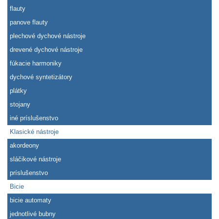
flauty
panove flauty
plechové dychové nástroje
drevené dychové nástroje
fúkacie harmoniky
dychové syntetizátory
plátky
stojany
iné príslušenstvo
Klasické nástroje
akordeony
sláčikové nástroje
príslušenstvo
Bicie
bicie automaty
jednotlivé bubny