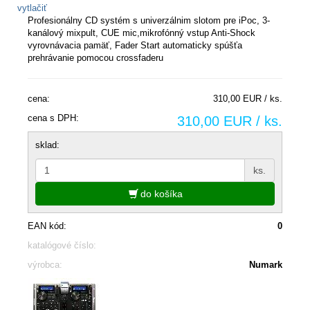
vytlačiť
Profesionálny CD systém s univerzálnim slotom pre iPoc, 3-
kanálový mixpult, CUE mic,mikrofónný vstup Anti-Shock
vyrovnávacia pamäť, Fader Start automaticky spúšťa
prehrávanie pomocou crossfaderu
cena:
310,00 EUR / ks.
cena s DPH:
310,00 EUR / ks.
sklad:
ks.
do košíka
EAN kód:
0
katalógové číslo:
výrobca:
Numark