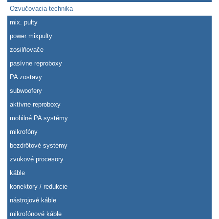
Ozvučovacia technika
mix. pulty
power mixpulty
zosilňovače
pasívne reproboxy
PA zostavy
subwoofery
aktívne reproboxy
mobilné PA systémy
mikrofóny
bezdrôtové systémy
zvukové procesory
káble
konektory / redukcie
nástrojové káble
mikrofónové káble