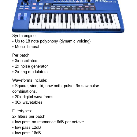
Synth engine
• Up to 18 note polyphony (dynamic voicing)
• Mono-Timbral
Per patch:
• 3x oscillators
• 1x noise generator
• 2x ring modulators
Waveforms include:
• Square, sine, tri, sawtooth, pulse, 9x saw:pulse
combinations.
• 20x digital waveforms
• 36x wavetables
Filtertypes:
2x filters per patch
• low pass no resonance 6dB per octave
• low pass 12dB
• low pass 18dB