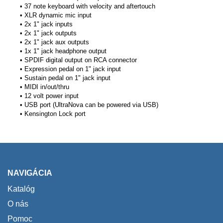
• 37 note keyboard with velocity and aftertouch
• XLR dynamic mic input
• 2x 1" jack inputs
• 2x 1" jack outputs
• 2x 1" jack aux outputs
• 1x 1" jack headphone output
• SPDIF digital output on RCA connector
• Expression pedal on 1" jack input
• Sustain pedal on 1" jack input
• MIDI in/out/thru
• 12 volt power input
• USB port (UltraNova can be powered via USB)
• Kensington Lock port
NAVIGÁCIA
Katalóg
O nás
Pomoc