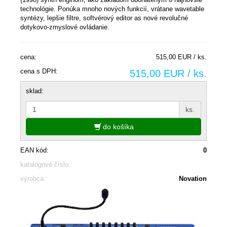
technológie. Ponúka mnoho nových funkcií, vrátane wavetable
syntézy, lepšie filtre, softvérový editor as nové revolučné
dotykovo-zmyslové ovládanie.
cena:
515,00 EUR / ks.
cena s DPH:
515,00 EUR / ks.
sklad:
ks.
do košíka
EAN kód:
0
katalógové číslo:
výrobca:
Novation