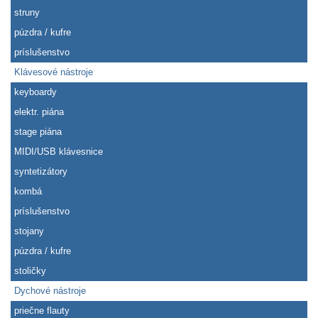
struny
púzdra / kufre
príslušenstvo
Klávesové nástroje
keyboardy
elektr. piána
stage piána
MIDI/USB klávesnice
syntetizátory
kombá
príslušenstvo
stojany
púzdra / kufre
stoličky
Dychové nástroje
priečne flauty