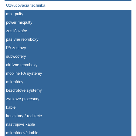
Ozvučovacia technika
mix. pulty
power mixpulty
zosilňovače
pasívne reproboxy
PA zostavy
subwoofery
aktívne reproboxy
mobilné PA systémy
mikrofóny
bezdrôtové systémy
zvukové procesory
káble
konektory / redukcie
nástrojové káble
mikrofónové káble