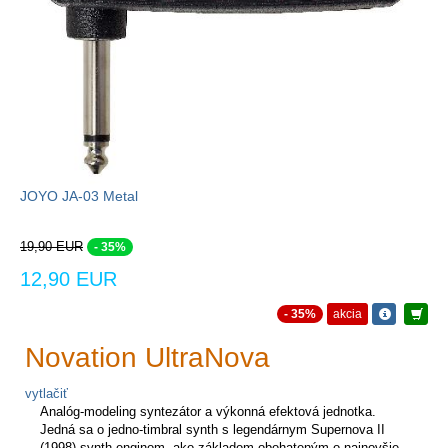
JOYO JA-03 Metal
19,90 EUR
- 35%
12,90 EUR
- 35%
akcia
Novation UltraNova
vytlačiť
Analóg-modeling syntezátor a výkonná efektová jednotka.
Jedná sa o jedno-timbral synth s legendárnym Supernova II
(1998) synth enginom, ako základom obohateným o najnovšie