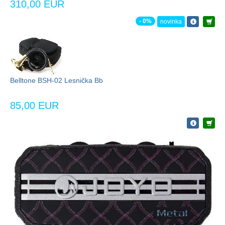
310,00 EUR
- 0%
novinka
Belltone BSH-02 Lesnička Bb
85,00 EUR