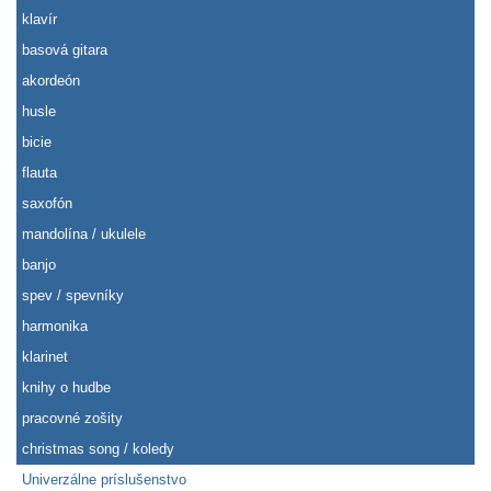
klavír
basová gitara
akordeón
husle
bicie
flauta
saxofón
mandolína / ukulele
banjo
spev / spevníky
harmonika
klarinet
knihy o hudbe
pracovné zošity
christmas song / koledy
Univerzálne príslušenstvo