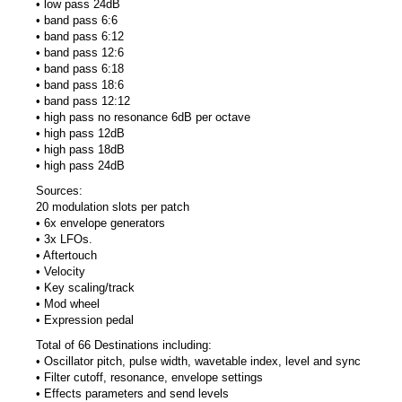
• low pass 24dB
• band pass 6:6
• band pass 6:12
• band pass 12:6
• band pass 6:18
• band pass 18:6
• band pass 12:12
• high pass no resonance 6dB per octave
• high pass 12dB
• high pass 18dB
• high pass 24dB
Sources:
20 modulation slots per patch
• 6x envelope generators
• 3x LFOs.
• Aftertouch
• Velocity
• Key scaling/track
• Mod wheel
• Expression pedal
Total of 66 Destinations including:
• Oscillator pitch, pulse width, wavetable index, level and sync
• Filter cutoff, resonance, envelope settings
• Effects parameters and send levels