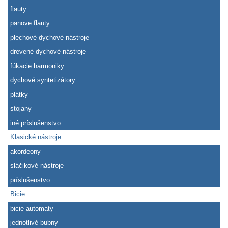
flauty
panove flauty
plechové dychové nástroje
drevené dychové nástroje
fúkacie harmoniky
dychové syntetizátory
plátky
stojany
iné príslušenstvo
Klasické nástroje
akordeony
sláčikové nástroje
príslušenstvo
Bicie
bicie automaty
jednotlivé bubny