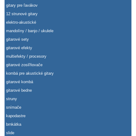
gitary pre ľavákov
12 strunové gitary
elektro-akustické
mandolíny / banjo / ukulele
gitarové sety
gitarové efekty
multiefekty / procesory
gitarové zosiľňovače
kombá pre akustické gitary
gitarové kombá
gitarové bedne
struny
snímače
kapodastre
brnkátka
slide