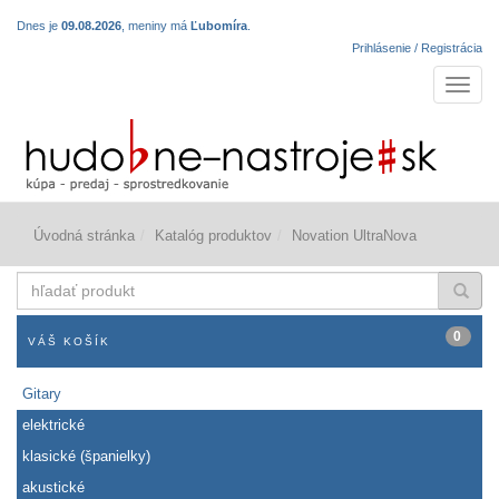
Dnes je
09.08.2026
, meniny má
Ľubomíra
.
Prihlásenie / Registrácia
Navigá
Úvodná stránka
Katalóg produktov
Novation UltraNova
hľadať
produkt
0
VÁŠ KOŠÍK
Gitary
elektrické
klasické (španielky)
akustické