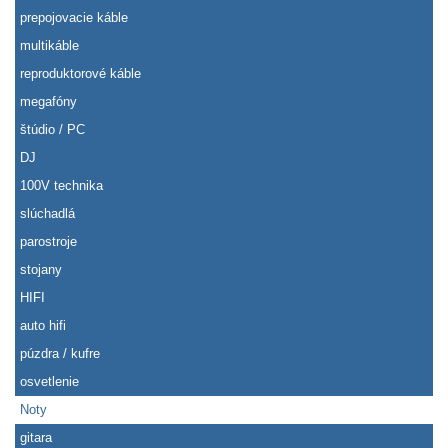
prepojovacie káble
multikáble
reproduktorové káble
megafóny
štúdio / PC
DJ
100V technika
slúchadlá
parostroje
stojany
HIFI
auto hifi
púzdra / kufre
osvetlenie
Noty
gitara