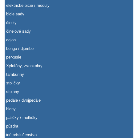
elektrické bicie / moduly
bicie sady
činely
činelové sady
cajon
bongo / djembe
perkusie
Xylofóny, zvonkohry
tamburíny
stoličky
stojany
pedále / dvojpedále
blany
paličky / metličky
púzdra
iné príslušenstvo