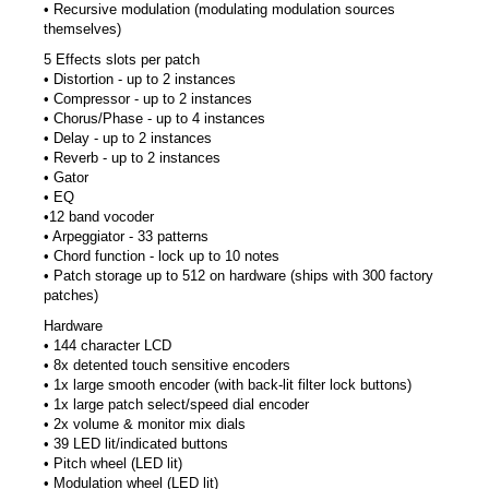
• Recursive modulation (modulating modulation sources
themselves)
5 Effects slots per patch
• Distortion - up to 2 instances
• Compressor - up to 2 instances
• Chorus/Phase - up to 4 instances
• Delay - up to 2 instances
• Reverb - up to 2 instances
• Gator
• EQ
•12 band vocoder
• Arpeggiator - 33 patterns
• Chord function - lock up to 10 notes
• Patch storage up to 512 on hardware (ships with 300 factory
patches)
Hardware
• 144 character LCD
• 8x detented touch sensitive encoders
• 1x large smooth encoder (with back-lit filter lock buttons)
• 1x large patch select/speed dial encoder
• 2x volume & monitor mix dials
• 39 LED lit/indicated buttons
• Pitch wheel (LED lit)
• Modulation wheel (LED lit)