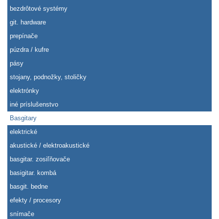
bezdrôtové systémy
git. hardware
prepínače
púzdra / kufre
pásy
stojany, podnožky, stoličky
elektrónky
iné príslušenstvo
Basgitary
elektrické
akustické / elektroakustické
basgitar. zosiľňovače
basigitar. kombá
basgit. bedne
efekty / procesory
snímače