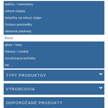
ladičky / metronómy
notové stojany
lampičky na notový stojan
čistiace prostriedky
reklamné predmety
Bazár
gitary / basy
klávesy / moduly
ozvučovacia technika
iné ...
TYPY PRODUKTOV
VÝROBCOVIA
ODPORÚČANÉ PRODUKTY