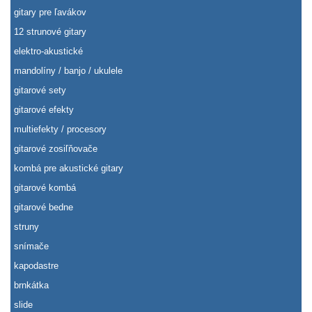
gitary pre ľavákov
12 strunové gitary
elektro-akustické
mandolíny / banjo / ukulele
gitarové sety
gitarové efekty
multiefekty / procesory
gitarové zosiľňovače
kombá pre akustické gitary
gitarové kombá
gitarové bedne
struny
snímače
kapodastre
brnkátka
slide