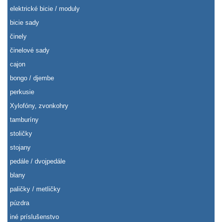
elektrické bicie / moduly
bicie sady
činely
činelové sady
cajon
bongo / djembe
perkusie
Xylofóny, zvonkohry
tamburíny
stoličky
stojany
pedále / dvojpedále
blany
paličky / metličky
púzdra
iné príslušenstvo