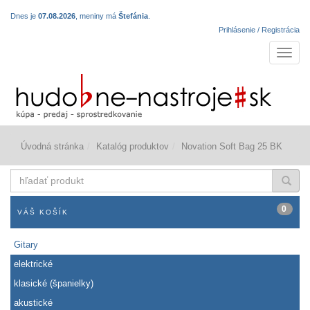
Dnes je
07.08.2026
, meniny má
Štefánia
.
Prihlásenie / Registrácia
Navigá
Úvodná stránka
Katalóg produktov
Novation Soft Bag 25 BK
hľadať
produkt
0
VÁŠ KOŠÍK
Gitary
elektrické
klasické (španielky)
akustické