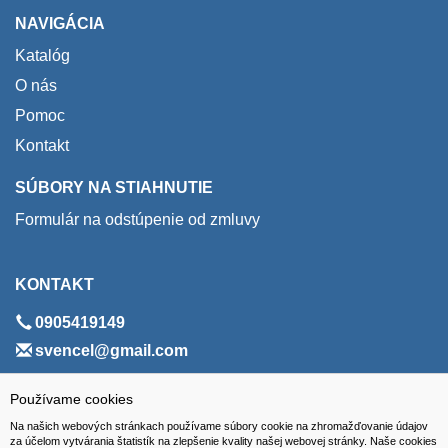
NAVIGÁCIA
Katalóg
O nás
Pomoc
Kontakt
SÚBORY NA STIAHNUTIE
Formulár na odstúpenie od zmluvy
KONTAKT
0905419149
svencel@gmail.com
ADRESA
Používame cookies
Na našich webových stránkach používame súbory cookie na zhromažďovanie údajov
VEST - tech s.r.o.
za účelom vytvárania štatistík na zlepšenie kvality našej webovej stránky. Naše cookies