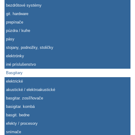
bezdrôtové systémy
git. hardware
prepínače
púzdra / kufre
pásy
stojany, podnožky, stoličky
elektrónky
iné príslušenstvo
Basgitary
elektrické
akustické / elektroakustické
basgitar. zosiľňovače
basigitar. kombá
basgit. bedne
efekty / procesory
snímače