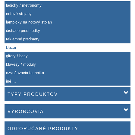
ladičky / metronómy
notové stojany
lampičky na notový stojan
čistiace prostriedky
reklamné predmety
Bazár
gitary / basy
klávesy / moduly
ozvučovacia technika
iné ...
TYPY PRODUKTOV
VÝROBCOVIA
ODPORÚČANÉ PRODUKTY