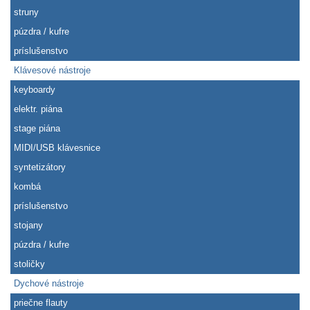
struny
púzdra / kufre
príslušenstvo
Klávesové nástroje
keyboardy
elektr. piána
stage piána
MIDI/USB klávesnice
syntetizátory
kombá
príslušenstvo
stojany
púzdra / kufre
stoličky
Dychové nástroje
priečne flauty