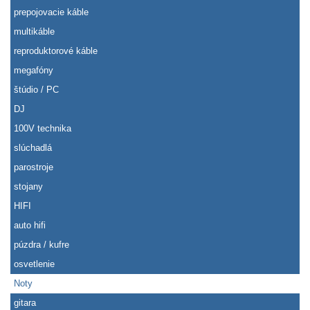
prepojovacie káble
multikáble
reproduktorové káble
megafóny
štúdio / PC
DJ
100V technika
slúchadlá
parostroje
stojany
HIFI
auto hifi
púzdra / kufre
osvetlenie
Noty
gitara