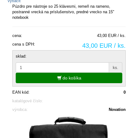
vytlačiť
Púzdro pre nástroje so 25 klávesmi, remeň na rameno,
postranné vrecká na príslušenstvo, predné vrecko na 15"
notebook
cena:
43,00 EUR / ks.
cena s DPH:
43,00 EUR / ks.
sklad:
ks.
do košíka
EAN kód:
0
katalógové číslo:
výrobca:
Novation