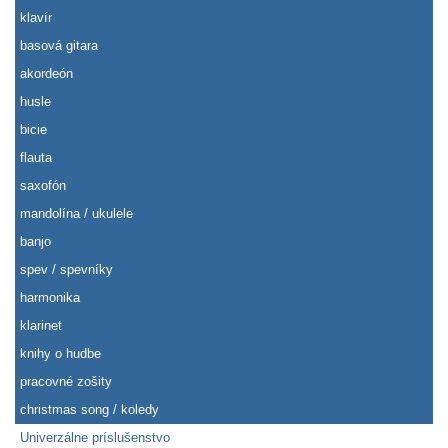
klavír
basová gitara
akordeón
husle
bicie
flauta
saxofón
mandolína / ukulele
banjo
spev / spevníky
harmonika
klarinet
knihy o hudbe
pracovné zošity
christmas song / koledy
Univerzálne príslušenstvo