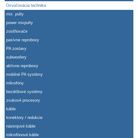
Ozvučovacia technika
mix. pulty
power mixpulty
zosilňovače
pasívne reproboxy
PA zostavy
subwoofery
aktívne reproboxy
mobilné PA systémy
mikrofóny
bezdrôtové systémy
zvukové procesory
káble
konektory / redukcie
nástrojové káble
mikrofónové káble