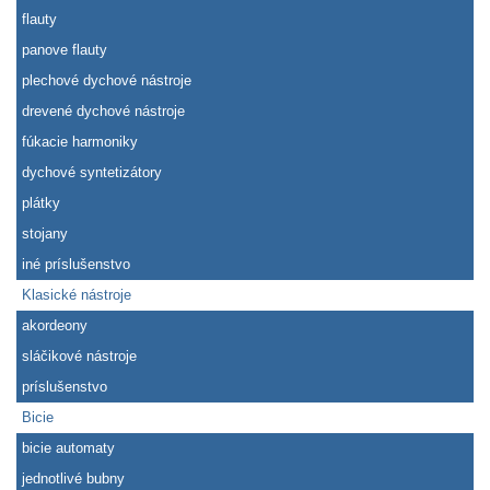
flauty
panove flauty
plechové dychové nástroje
drevené dychové nástroje
fúkacie harmoniky
dychové syntetizátory
plátky
stojany
iné príslušenstvo
Klasické nástroje
akordeony
sláčikové nástroje
príslušenstvo
Bicie
bicie automaty
jednotlivé bubny