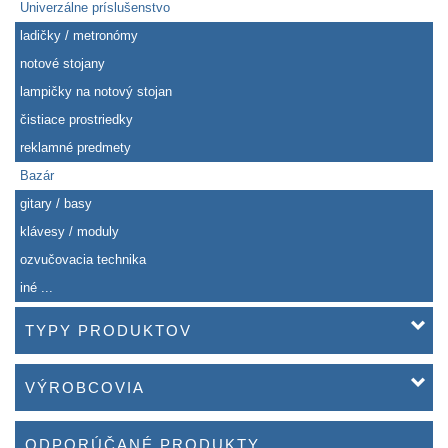
Univerzálne príslušenstvo
ladičky / metronómy
notové stojany
lampičky na notový stojan
čistiace prostriedky
reklamné predmety
Bazár
gitary / basy
klávesy / moduly
ozvučovacia technika
iné ...
TYPY PRODUKTOV
VÝROBCOVIA
ODPORÚČANÉ PRODUKTY