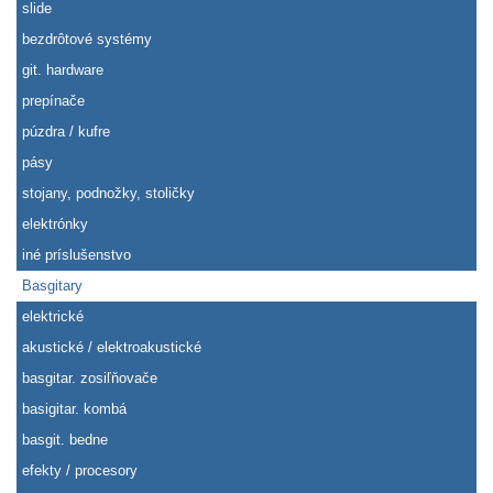
slide
bezdrôtové systémy
git. hardware
prepínače
púzdra / kufre
pásy
stojany, podnožky, stoličky
elektrónky
iné príslušenstvo
Basgitary
elektrické
akustické / elektroakustické
basgitar. zosiľňovače
basigitar. kombá
basgit. bedne
efekty / procesory