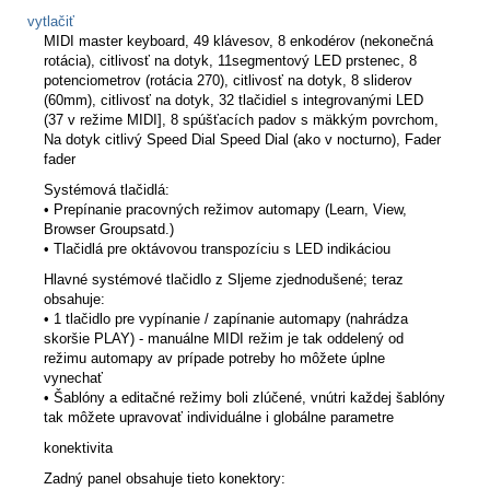
vytlačiť
MIDI master keyboard, 49 klávesov, 8 enkodérov (nekonečná
rotácia), citlivosť na dotyk, 11segmentový LED prstenec, 8
potenciometrov (rotácia 270), citlivosť na dotyk, 8 sliderov
(60mm), citlivosť na dotyk, 32 tlačidiel s integrovanými LED
(37 v režime MIDI], 8 spúšťacích padov s mäkkým povrchom,
Na dotyk citlivý Speed ​​Dial Speed ​​Dial (ako v nocturno), Fader
fader
Systémová tlačidlá:
• Prepínanie pracovných režimov automapy (Learn, View,
Browser Groupsatd.)
• Tlačidlá pre oktávovou transpozíciu s LED indikáciou
Hlavné systémové tlačidlo z Sljeme zjednodušené; teraz
obsahuje:
• 1 tlačidlo pre vypínanie / zapínanie automapy (nahrádza
skoršie PLAY) - manuálne MIDI režim je tak oddelený od
režimu automapy av prípade potreby ho môžete úplne
vynechať
• Šablóny a editačné režimy boli zlúčené, vnútri každej šablóny
tak môžete upravovať individuálne i globálne parametre
konektivita
Zadný panel obsahuje tieto konektory: