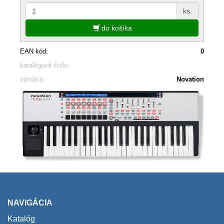
ks.
do košíka
EAN kód:
0
katalógové číslo:
výrobca:
Novation
NAVIGÁCIA
Katalóg