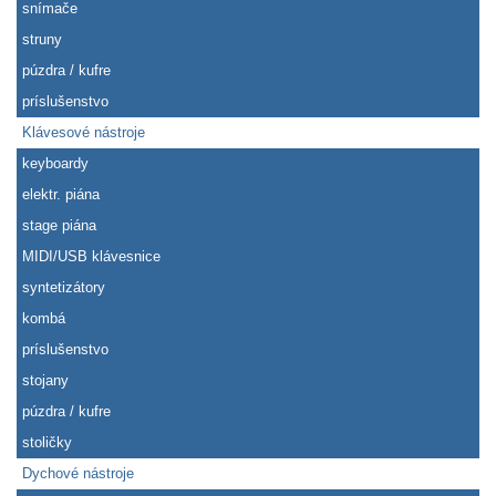
snímače
struny
púzdra / kufre
príslušenstvo
Klávesové nástroje
keyboardy
elektr. piána
stage piána
MIDI/USB klávesnice
syntetizátory
kombá
príslušenstvo
stojany
púzdra / kufre
stoličky
Dychové nástroje