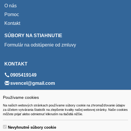
O nás
Pomoc
Kontakt
SÚBORY NA STIAHNUTIE
Formulár na odstúpenie od zmluvy
KONTAKT
0905419149
svencel@gmail.com
ADRESA
Používame cookies
Na našich webových stránkach používame súbory cookie na zhromažďovanie údajov
VEST - tech s.r.o.
za účelom vytvárania štatistík na zlepšenie kvality našej webovej stránky. Naše cookies
môžete prijať alebo odmietnuť kliknutím na tlačidlá nižšie.
Hviezdoslavova 280/6, 965 01 Žiar nad Hronom
Slovakia (Slovak Republic)
Nevyhnutné súbory cookie