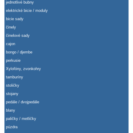
jednotlivé bubny
elektrické bicie / moduly
bicie sady
činely
činelové sady
cajon
bongo / djembe
perkusie
Xylofóny, zvonkohry
tamburíny
stoličky
stojany
pedále / dvojpedále
blany
paličky / metličky
púzdra