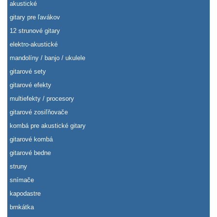
akustické
gitary pre ľavákov
12 strunové gitary
elektro-akustické
mandolíny / banjo / ukulele
gitarové sety
gitarové efekty
multiefekty / procesory
gitarové zosiľňovače
kombá pre akustické gitary
gitarové kombá
gitarové bedne
struny
snímače
kapodastre
brnkátka