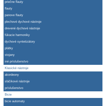
priečne flauty
flauty
panove flauty
plechové dychové nástroje
drevené dychové nástroje
fúkacie harmoniky
dychové syntetizátory
plátky
stojany
iné príslušenstvo
Klasické nástroje
akordeony
sláčikové nástroje
príslušenstvo
Bicie
bicie automaty