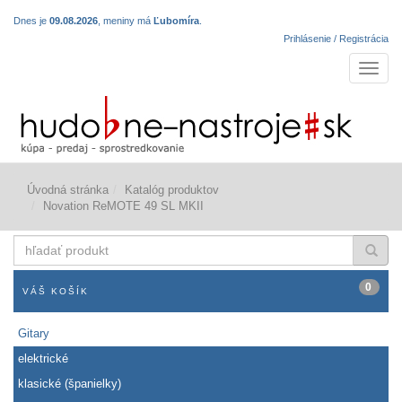
Dnes je
09.08.2026
, meniny má
Ľubomíra
.
Prihlásenie / Registrácia
Navigá
Úvodná stránka
Katalóg produktov
Novation ReMOTE 49 SL MKII
hľadať
produkt
0
VÁŠ KOŠÍK
Gitary
elektrické
klasické (španielky)