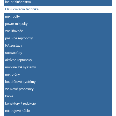
iné príslušenstvo
Ozvučovacia technika
mix. pulty
power mixpulty
zosilňovače
pasívne reproboxy
PA zostavy
subwoofery
aktívne reproboxy
mobilné PA systémy
mikrofóny
bezdrôtové systémy
zvukové procesory
káble
konektory / redukcie
nástrojové káble