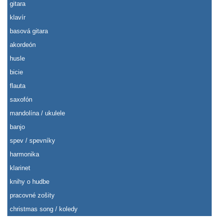
gitara
klavír
basová gitara
akordeón
husle
bicie
flauta
saxofón
mandolína / ukulele
banjo
spev / spevníky
harmonika
klarinet
knihy o hudbe
pracovné zošity
christmas song / koledy