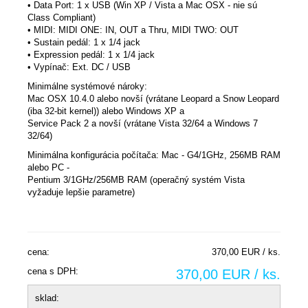
• Data Port: 1 x USB (Win XP / Vista a Mac OSX - nie sú
Class Compliant)
• MIDI: MIDI ONE: IN, OUT a Thru, MIDI TWO: OUT
• Sustain pedál: 1 x 1/4 jack
• Expression pedál: 1 x 1/4 jack
• Vypínač: Ext. DC / USB
Minimálne systémové nároky:
Mac OSX 10.4.0 alebo novší (vrátane Leopard a Snow Leopard
(iba 32-bit kernel)) alebo Windows XP a
Service Pack 2 a novší (vrátane Vista 32/64 a Windows 7
32/64)
Minimálna konfigurácia počítača: Mac - G4/1GHz, 256MB RAM
alebo PC -
Pentium 3/1GHz/256MB RAM (operačný systém Vista
vyžaduje lepšie parametre)
cena:
370,00 EUR / ks.
cena s DPH:
370,00 EUR / ks.
sklad: