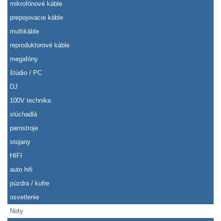
mikrofónové káble
prepojovacie káble
multikáble
reproduktorové káble
megafóny
štúdio / PC
DJ
100V technika
slúchadlá
parostroje
stojany
HIFI
auto hifi
púzdra / kufre
osvetlenie
Noty