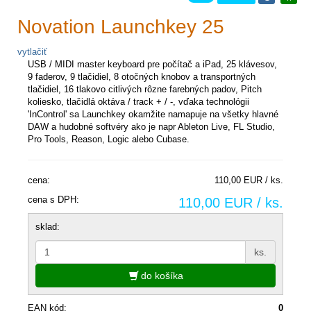
Novation Launchkey 25
vytlačiť
USB / MIDI master keyboard pre počítač a iPad, 25 klávesov,
9 faderov, 9 tlačidiel, 8 otočných knobov a transportných
tlačidiel, 16 tlakovo citlivých rôzne farebných padov, Pitch
koliesko, tlačidlá oktáva / track + / -, vďaka technológii
'InControl' sa Launchkey okamžite namapuje na všetky hlavné
DAW a hudobné softvéry ako je napr Ableton Live, FL Studio,
Pro Tools, Reason, Logic alebo Cubase.
cena:
110,00 EUR / ks.
cena s DPH:
110,00 EUR / ks.
sklad:
ks.
do košíka
EAN kód:
0