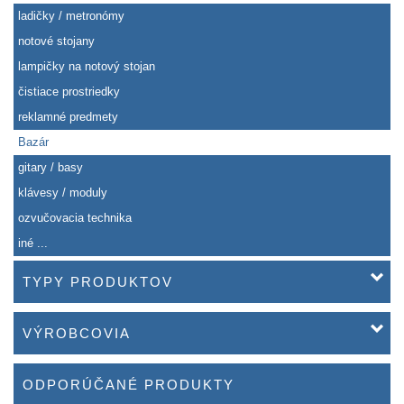
ladičky / metronómy
notové stojany
lampičky na notový stojan
čistiace prostriedky
reklamné predmety
Bazár
gitary / basy
klávesy / moduly
ozvučovacia technika
iné ...
TYPY PRODUKTOV
VÝROBCOVIA
ODPORÚČANÉ PRODUKTY