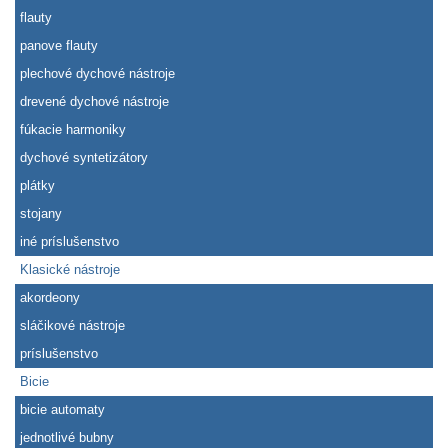
flauty
panove flauty
plechové dychové nástroje
drevené dychové nástroje
fúkacie harmoniky
dychové syntetizátory
plátky
stojany
iné príslušenstvo
Klasické nástroje
akordeony
sláčikové nástroje
príslušenstvo
Bicie
bicie automaty
jednotlivé bubny