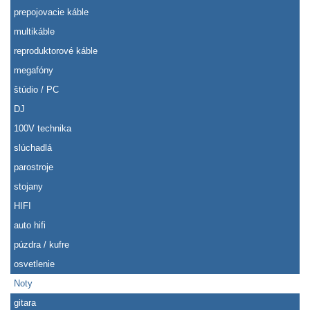
prepojovacie káble
multikáble
reproduktorové káble
megafóny
štúdio / PC
DJ
100V technika
slúchadlá
parostroje
stojany
HIFI
auto hifi
púzdra / kufre
osvetlenie
Noty
gitara