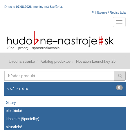
Dnes je
07.08.2026
, meniny má
Štefánia
.
Prihlásenie / Registrácia
Navigá
Úvodná stránka
Katalóg produktov
Novation Launchkey 25
hľadať
produkt
0
VÁŠ KOŠÍK
Gitary
elektrické
klasické (španielky)
akustické