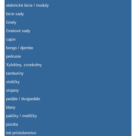
elektrické bicie / moduly
bicie sady
činely
činelové sady
cajon
bongo / djembe
perkusie
Xylofóny, zvonkohry
tamburíny
stoličky
stojany
pedále / dvojpedále
blany
paličky / metličky
púzdra
iné príslušenstvo