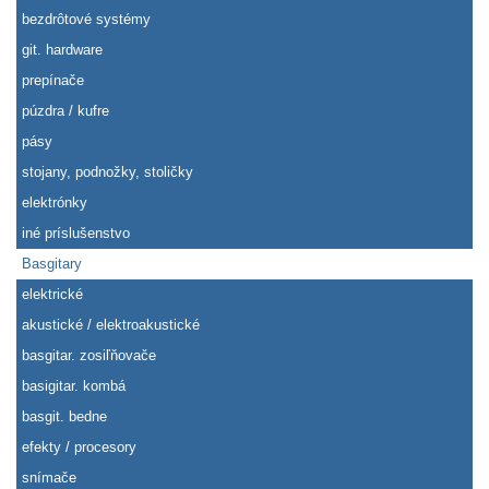
bezdrôtové systémy
git. hardware
prepínače
púzdra / kufre
pásy
stojany, podnožky, stoličky
elektrónky
iné príslušenstvo
Basgitary
elektrické
akustické / elektroakustické
basgitar. zosiľňovače
basigitar. kombá
basgit. bedne
efekty / procesory
snímače