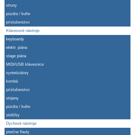
struny
púzdra / kufre
príslušenstvo
Klávesové nástroje
keyboardy
elektr. piána
stage piána
MIDI/USB klávesnice
syntetizátory
kombá
príslušenstvo
stojany
púzdra / kufre
stoličky
Dychové nástroje
priečne flauty