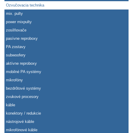
Ozvučovacia technika
mix. pulty
power mixpulty
zosilňovače
pasívne reproboxy
PA zostavy
subwoofery
aktívne reproboxy
mobilné PA systémy
mikrofóny
bezdrôtové systémy
zvukové procesory
káble
konektory / redukcie
nástrojové káble
mikrofónové káble