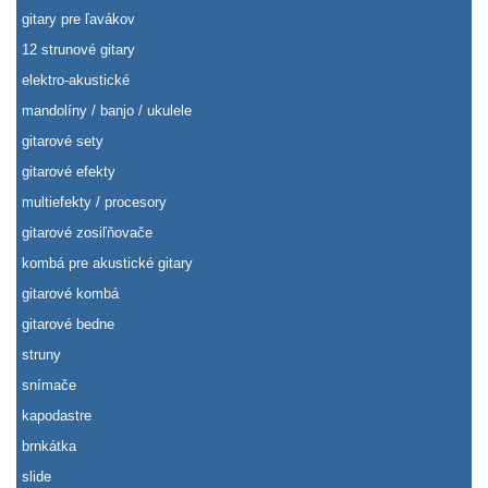
gitary pre ľavákov
12 strunové gitary
elektro-akustické
mandolíny / banjo / ukulele
gitarové sety
gitarové efekty
multiefekty / procesory
gitarové zosiľňovače
kombá pre akustické gitary
gitarové kombá
gitarové bedne
struny
snímače
kapodastre
brnkátka
slide