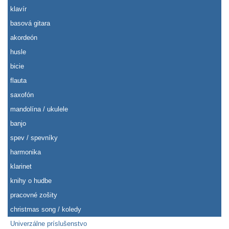
klavír
basová gitara
akordeón
husle
bicie
flauta
saxofón
mandolína / ukulele
banjo
spev / spevníky
harmonika
klarinet
knihy o hudbe
pracovné zošity
christmas song / koledy
Univerzálne príslušenstvo