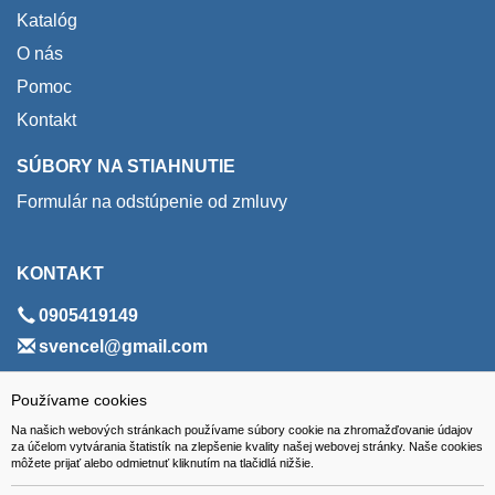
Katalóg
O nás
Pomoc
Kontakt
SÚBORY NA STIAHNUTIE
Formulár na odstúpenie od zmluvy
KONTAKT
0905419149
svencel@gmail.com
ADRESA
Používame cookies
Na našich webových stránkach používame súbory cookie na zhromažďovanie údajov
VEST - tech s.r.o.
za účelom vytvárania štatistík na zlepšenie kvality našej webovej stránky. Naše cookies
môžete prijať alebo odmietnuť kliknutím na tlačidlá nižšie.
Hviezdoslavova 280/6, 965 01 Žiar nad Hronom