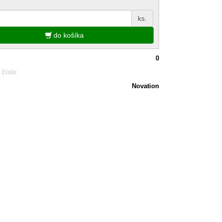
ks.
do košíka
0
 číslo:
Novation