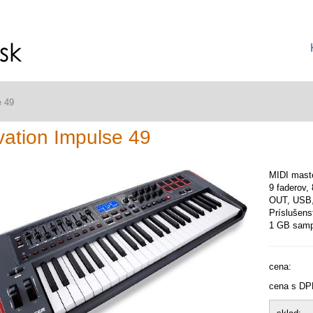
e 49
ation Impulse 49
MIDI maste
9 faderov,
OUT, ​​USB
Príslušens
1 GB samp
cena:
cena s DP