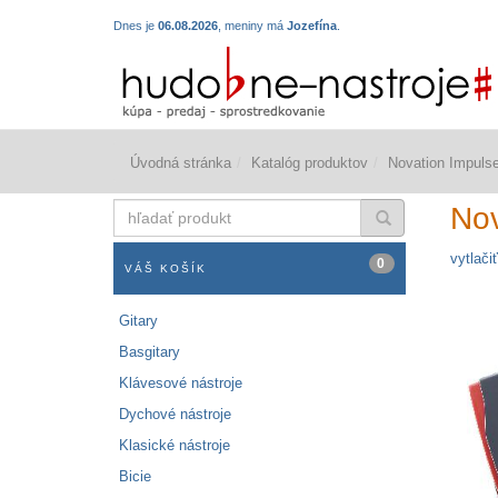
Dnes je
06.08.2026
, meniny má
Jozefína
.
Úvodná stránka
Katalóg produktov
Novation Impuls
hľadať
Nov
produkt
vytlačiť
0
VÁŠ KOŠÍK
Gitary
Basgitary
Klávesové nástroje
Dychové nástroje
Klasické nástroje
Bicie