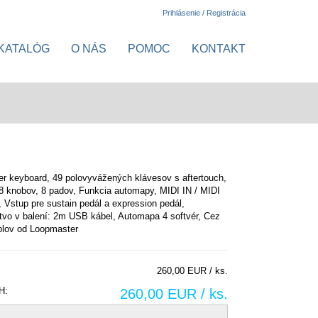
Prihlásenie / Registrácia
KATALÓG
O NÁS
POMOC
KONTAKT
r keyboard, 49 polovyvážených klávesov s aftertouch,
 8 knobov, 8 padov, Funkcia automapy, MIDI IN / MIDI
, Vstup pre sustain pedál a expression pedál,
tvo v balení: 2m USB kábel, Automapa 4 softvér, Cez
lov od Loopmaster
260,00 EUR / ks.
H:
260,00 EUR / ks.