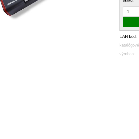
sklad:
EAN kód:
katalógové
výrobca: