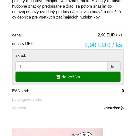
polmky a husľové chlapci. Na každá stránke ŠÚ noty a ďalšími
hudobné značky predpísané a žiaci sa potom snažím do
notovej osnovy uvedený predpis nápisu. Zaujímavá a dôležitá
cvičebnica pre vsetkych začínajúcich hudobníkov.
cena:
2,90 EUR / ks.
cena s DPH:
2,90 EUR / ks.
sklad:
ks.
do košíka
EAN kód:
0
katalógové číslo:
výrobca:
-neurčený-