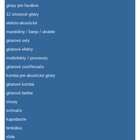
gitary pre ľavákov
12 strunové gitary
elektro-akustické
mandolíny / banjo / ukulele
gitarové sety
gitarové efekty
multiefekty / procesory
gitarové zosiľňovače
kombá pre akustické gitary
gitarové kombá
gitarové bedne
struny
snímače
kapodastre
brnkátka
slide