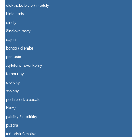
elektrické bicie / moduly
bicie sady
činely
činelové sady
cajon
bongo / djembe
perkusie
Xylofóny, zvonkohry
tamburíny
stoličky
stojany
pedále / dvojpedále
blany
paličky / metličky
púzdra
iné príslušenstvo