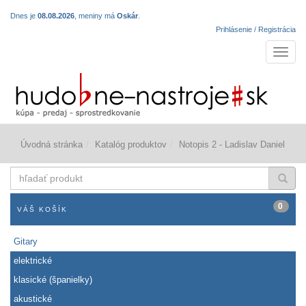
Dnes je
08.08.2026
, meniny má
Oskár
.
Prihlásenie / Registrácia
Navigá
Úvodná stránka
Katalóg produktov
Notopis 2 - Ladislav Daniel
hľadať
produkt
0
VÁŠ KOŠÍK
Gitary
elektrické
klasické (španielky)
akustické