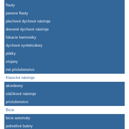
flauty
panove flauty
plechové dychové nástroje
drevené dychové nástroje
fúkacie harmoniky
dychové syntetizátory
plátky
stojany
iné príslušenstvo
Klasické nástroje
akordeony
sláčikové nástroje
príslušenstvo
Bicie
bicie automaty
jednotlivé bubny