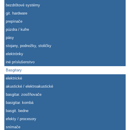
bezdrôtové systémy
git. hardware
prepínače
púzdra / kufre
pásy
stojany, podnožky, stoličky
elektrónky
iné príslušenstvo
Basgitary
elektrické
akustické / elektroakustické
basgitar. zosiľňovače
basigitar. kombá
basgit. bedne
efekty / procesory
snímače