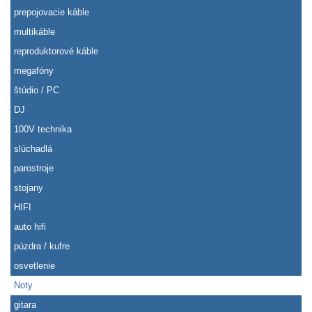
prepojovacie káble
multikáble
reproduktorové káble
megafóny
štúdio / PC
DJ
100V technika
slúchadlá
parostroje
stojany
HIFI
auto hifi
púzdra / kufre
osvetlenie
Noty
gitara