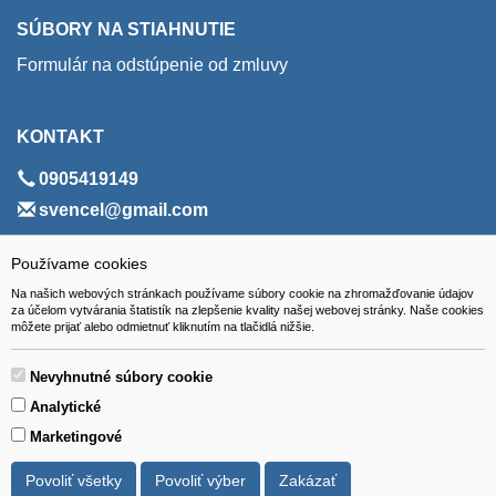
SÚBORY NA STIAHNUTIE
Formulár na odstúpenie od zmluvy
KONTAKT
0905419149
svencel@gmail.com
ADRESA
Používame cookies
Na našich webových stránkach používame súbory cookie na zhromažďovanie údajov
VEST - tech s.r.o.
za účelom vytvárania štatistík na zlepšenie kvality našej webovej stránky. Naše cookies
môžete prijať alebo odmietnuť kliknutím na tlačidlá nižšie.
Hviezdoslavova 280/6, 965 01 Žiar nad Hronom
Slovakia (Slovak Republic)
Nevyhnutné súbory cookie
Analytické
Marketingové
Povoliť všetky
Povoliť výber
Zakázať
Všetky ceny sú uvádzané vrátane DPH.