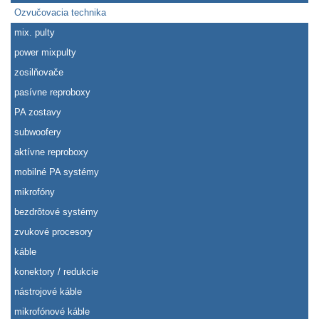
Ozvučovacia technika
mix. pulty
power mixpulty
zosilňovače
pasívne reproboxy
PA zostavy
subwoofery
aktívne reproboxy
mobilné PA systémy
mikrofóny
bezdrôtové systémy
zvukové procesory
káble
konektory / redukcie
nástrojové káble
mikrofónové káble