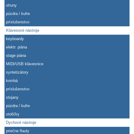
struny
púzdra / kufre
príslušenstvo
Klávesové nástroje
keyboardy
elektr. piána
stage piána
MIDI/USB klávesnice
syntetizátory
kombá
príslušenstvo
stojany
púzdra / kufre
stoličky
Dychové nástroje
priečne flauty