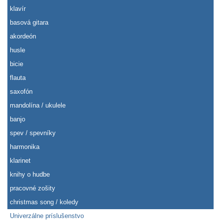
klavír
basová gitara
akordeón
husle
bicie
flauta
saxofón
mandolína / ukulele
banjo
spev / spevníky
harmonika
klarinet
knihy o hudbe
pracovné zošity
christmas song / koledy
Univerzálne príslušenstvo