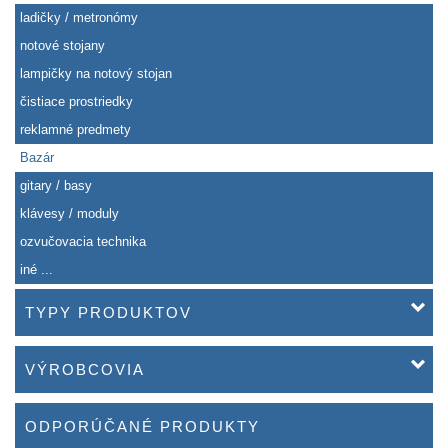
ladičky / metronómy
notové stojany
lampičky na notový stojan
čistiace prostriedky
reklamné predmety
Bazár
gitary / basy
klávesy / moduly
ozvučovacia technika
iné ...
TYPY PRODUKTOV
VÝROBCOVIA
ODPORÚČANÉ PRODUKTY