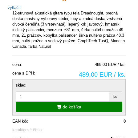
vytlačiť
12-strunová akustická gitara typu tela Dreadnought, predná
doska masívny výberový céder, luby a zadná doska vrstvená
divoká čerešňa (3 vrstevnatá), lepený krk javorový, hmatník
indický palisander, menzura: 631 mm, šírka nultého pražca 49
mm, 21 pražcov, kobylka palisander, šírka nultého pražca 48,3
mm, nultý pražec a sedlový pražec: GraphTech TusQ, Made in
Canada, farba Natural
cena:
489,00 EUR / ks.
cena s DPH:
489,00 EUR / ks.
sklad:
ks.
do košíka
EAN kód:
0
katalógové číslo: