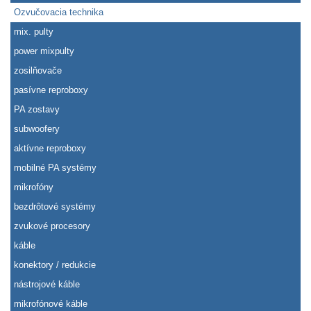
Ozvučovacia technika
mix. pulty
power mixpulty
zosilňovače
pasívne reproboxy
PA zostavy
subwoofery
aktívne reproboxy
mobilné PA systémy
mikrofóny
bezdrôtové systémy
zvukové procesory
káble
konektory / redukcie
nástrojové káble
mikrofónové káble