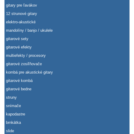
gitary pre ľavákov
12 strunové gitary
elektro-akustické
mandolíny / banjo / ukulele
gitarové sety
gitarové efekty
multiefekty / procesory
gitarové zosiľňovače
kombá pre akustické gitary
gitarové kombá
gitarové bedne
struny
snímače
kapodastre
brnkátka
slide