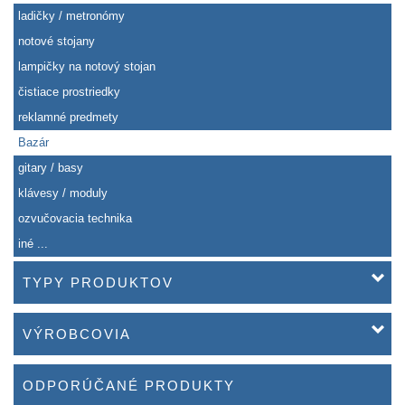
ladičky / metronómy
notové stojany
lampičky na notový stojan
čistiace prostriedky
reklamné predmety
Bazár
gitary / basy
klávesy / moduly
ozvučovacia technika
iné ...
TYPY PRODUKTOV
VÝROBCOVIA
ODPORÚČANÉ PRODUKTY