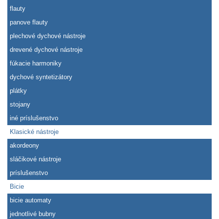
flauty
panove flauty
plechové dychové nástroje
drevené dychové nástroje
fúkacie harmoniky
dychové syntetizátory
plátky
stojany
iné príslušenstvo
Klasické nástroje
akordeony
sláčikové nástroje
príslušenstvo
Bicie
bicie automaty
jednotlivé bubny