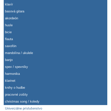
klavír
basová gitara
akordeón
husle
bicie
flauta
saxofón
mandolína / ukulele
banjo
spev / spevníky
harmonika
klarinet
knihy o hudbe
pracovné zošity
christmas song / koledy
Univerzálne príslušenstvo