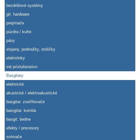
bezdrôtové systémy
git. hardware
prepínače
púzdra / kufre
pásy
stojany, podnožky, stoličky
elektrónky
iné príslušenstvo
Basgitary
elektrické
akustické / elektroakustické
basgitar. zosiľňovače
basigitar. kombá
basgit. bedne
efekty / procesory
snímače