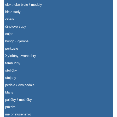
elektrické bicie / moduly
bicie sady
činely
činelové sady
cajon
bongo / djembe
perkusie
Xylofóny, zvonkohry
tamburíny
stoličky
stojany
pedále / dvojpedále
blany
paličky / metličky
púzdra
iné príslušenstvo