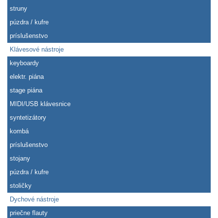
struny
púzdra / kufre
príslušenstvo
Klávesové nástroje
keyboardy
elektr. piána
stage piána
MIDI/USB klávesnice
syntetizátory
kombá
príslušenstvo
stojany
púzdra / kufre
stoličky
Dychové nástroje
priečne flauty