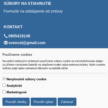
SÚBORY NA STIAHNUTIE
Formulár na odstúpenie od zmluvy
KONTAKT
0905419149
svencel@gmail.com
ADRESA
Používame cookies
Na našich webových stránkach používame súbory cookie na zhromažďovanie údajov
VEST - tech s.r.o.
za účelom vytvárania štatistík na zlepšenie kvality našej webovej stránky. Naše cookies
môžete prijať alebo odmietnuť kliknutím na tlačidlá nižšie.
Hviezdoslavova 280/6, 965 01 Žiar nad Hronom
Slovakia (Slovak Republic)
Nevyhnutné súbory cookie
Analytické
Marketingové
Povoliť všetky
Povoliť výber
Zakázať
Všetky ceny sú uvádzané vrátane DPH.