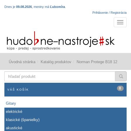
Dnes je
09.08.2026
, meniny má
Ľubomíra
.
Prihlásenie / Registrácia
Navigá
Úvodná stránka
Katalóg produktov
Norman Protege B18 12
hľadať
produkt
0
VÁŠ KOŠÍK
Gitary
elektrické
klasické (španielky)
akustické