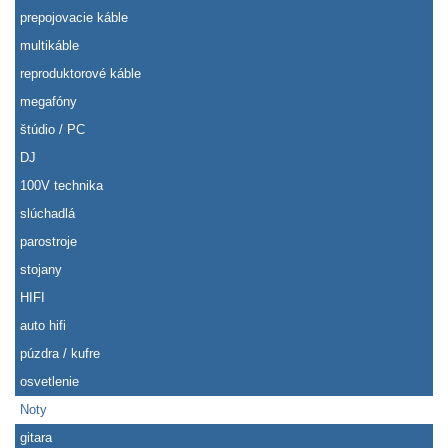
prepojovacie káble
multikáble
reproduktorové káble
megafóny
štúdio / PC
DJ
100V technika
slúchadlá
parostroje
stojany
HIFI
auto hifi
púzdra / kufre
osvetlenie
Noty
gitara