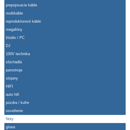
prepojovacie káble
multikáble
reproduktorové káble
megafóny
štúdio / PC
DJ
100V technika
slúchadlá
parostroje
stojany
HIFI
auto hifi
púzdra / kufre
osvetlenie
Noty
gitara