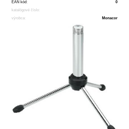
EAN kód:
0
katalógové číslo:
výrobca:
Monacor