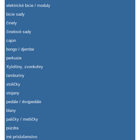
elektrické bicie / moduly
bicie sady
činely
činelové sady
cajon
bongo / djembe
perkusie
Xylofóny, zvonkohry
tamburíny
stoličky
stojany
pedále / dvojpedále
blany
paličky / metličky
púzdra
iné príslušenstvo