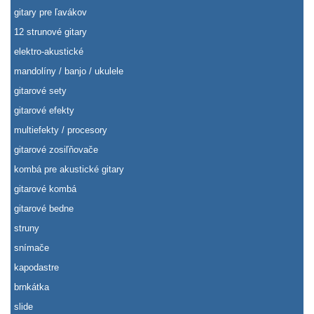
gitary pre ľavákov
12 strunové gitary
elektro-akustické
mandolíny / banjo / ukulele
gitarové sety
gitarové efekty
multiefekty / procesory
gitarové zosiľňovače
kombá pre akustické gitary
gitarové kombá
gitarové bedne
struny
snímače
kapodastre
brnkátka
slide