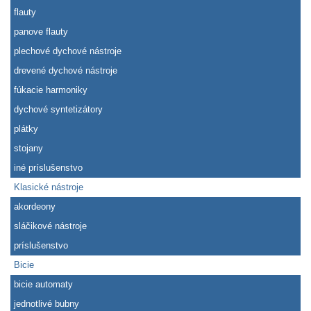
flauty
panove flauty
plechové dychové nástroje
drevené dychové nástroje
fúkacie harmoniky
dychové syntetizátory
plátky
stojany
iné príslušenstvo
Klasické nástroje
akordeony
sláčikové nástroje
príslušenstvo
Bicie
bicie automaty
jednotlivé bubny