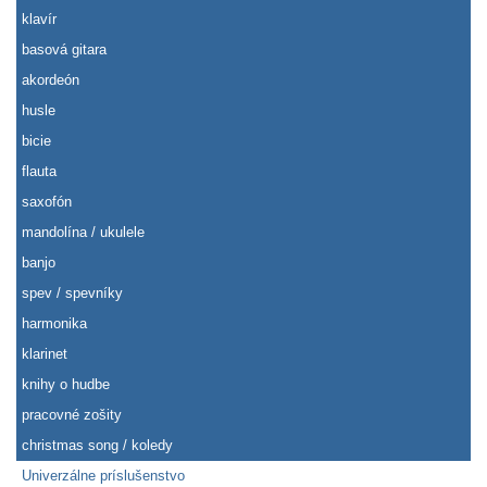
klavír
basová gitara
akordeón
husle
bicie
flauta
saxofón
mandolína / ukulele
banjo
spev / spevníky
harmonika
klarinet
knihy o hudbe
pracovné zošity
christmas song / koledy
Univerzálne príslušenstvo