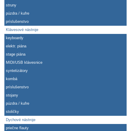
struny
púzdra / kufre
príslušenstvo
Klávesové nástroje
keyboardy
elektr. piána
stage piána
MIDI/USB klávesnice
syntetizátory
kombá
príslušenstvo
stojany
púzdra / kufre
stoličky
Dychové nástroje
priečne flauty