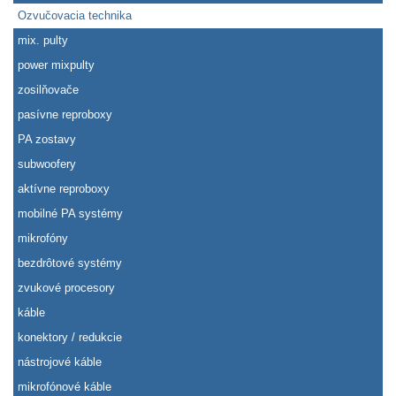
Ozvučovacia technika
mix. pulty
power mixpulty
zosilňovače
pasívne reproboxy
PA zostavy
subwoofery
aktívne reproboxy
mobilné PA systémy
mikrofóny
bezdrôtové systémy
zvukové procesory
káble
konektory / redukcie
nástrojové káble
mikrofónové káble