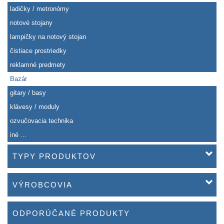
ladičky / metronómy
notové stojany
lampičky na notový stojan
čistiace prostriedky
reklamné predmety
Bazár
gitary / basy
klávesy / moduly
ozvučovacia technika
iné ...
TYPY PRODUKTOV
VÝROBCOVIA
ODPORÚČANÉ PRODUKTY