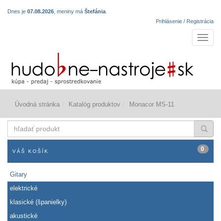
Dnes je
07.08.2026
, meniny má
Štefánia
.
Prihlásenie / Registrácia
Navigá
Úvodná stránka
Katalóg produktov
Monacor MS-11
hľadať
produkt
0
VÁŠ KOŠÍK
Gitary
elektrické
klasické (španielky)
akustické