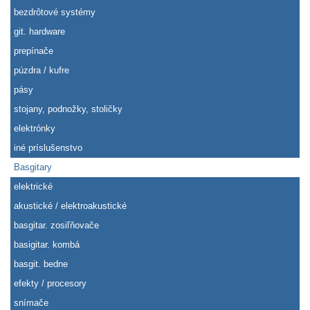
bezdrôtové systémy
git. hardware
prepínače
púzdra / kufre
pásy
stojany, podnožky, stoličky
elektrónky
iné príslušenstvo
Basgitary
elektrické
akustické / elektroakustické
basgitar. zosiľňovače
basigitar. kombá
basgit. bedne
efekty / procesory
snímače