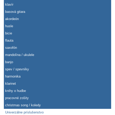
klavír
basová gitara
akordeón
husle
bicie
flauta
saxofón
mandolína / ukulele
banjo
spev / spevníky
harmonika
klarinet
knihy o hudbe
pracovné zošity
christmas song / koledy
Univerzálne príslušenstvo