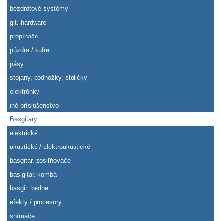
bezdrôtové systémy
git. hardware
prepínače
púzdra / kufre
pásy
stojany, podnožky, stoličky
elektrónky
iné príslušenstvo
Basgitary
elektrické
akustické / elektroakustické
basgitar. zosiľňovače
basigitar. kombá
basgit. bedne
efekty / procesory
snímače