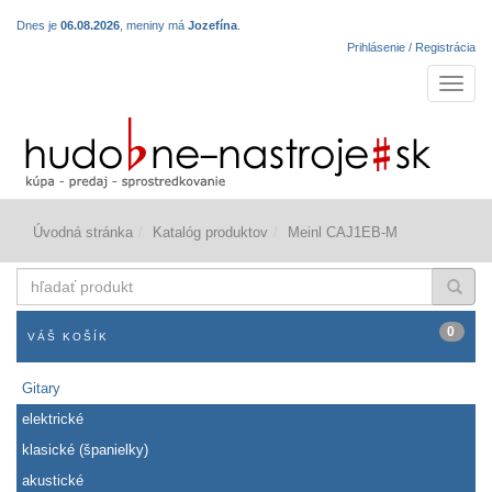
Dnes je
06.08.2026
, meniny má
Jozefína
.
Prihlásenie / Registrácia
Navigá
Úvodná stránka
Katalóg produktov
Meinl CAJ1EB-M
hľadať
produkt
0
VÁŠ KOŠÍK
Gitary
elektrické
klasické (španielky)
akustické