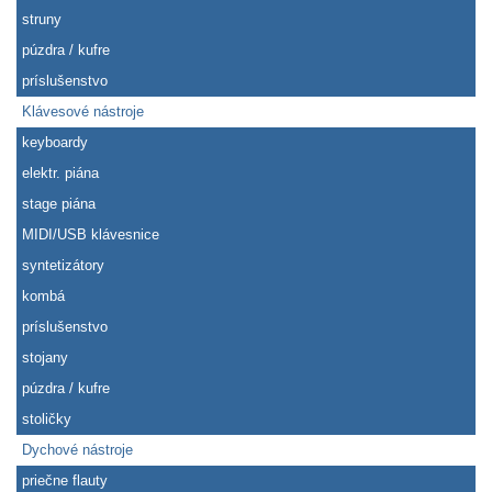
struny
púzdra / kufre
príslušenstvo
Klávesové nástroje
keyboardy
elektr. piána
stage piána
MIDI/USB klávesnice
syntetizátory
kombá
príslušenstvo
stojany
púzdra / kufre
stoličky
Dychové nástroje
priečne flauty