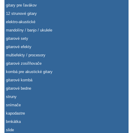
gitary pre ľavákov
12 strunové gitary
elektro-akustické
mandolíny / banjo / ukulele
gitarové sety
gitarové efekty
multiefekty / procesory
gitarové zosiľňovače
kombá pre akustické gitary
gitarové kombá
gitarové bedne
struny
snímače
kapodastre
brnkátka
slide