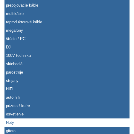
prepojovacie káble
multikáble
reproduktorové káble
megafóny
štúdio / PC
DJ
100V technika
slúchadlá
parostroje
stojany
HIFI
auto hifi
púzdra / kufre
osvetlenie
Noty
gitara