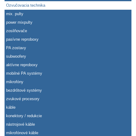
Ozvučovacia technika
mix. pulty
power mixpulty
zosilňovače
pasívne reproboxy
PA zostavy
subwoofery
aktívne reproboxy
mobilné PA systémy
mikrofóny
bezdrôtové systémy
zvukové procesory
káble
konektory / redukcie
nástrojové káble
mikrofónové káble