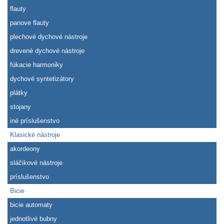
flauty
panove flauty
plechové dychové nástroje
drevené dychové nástroje
fúkacie harmoniky
dychové syntetizátory
plátky
stojany
iné príslušenstvo
Klasické nástroje
akordeony
sláčikové nástroje
príslušenstvo
Bicie
bicie automaty
jednotlivé bubny