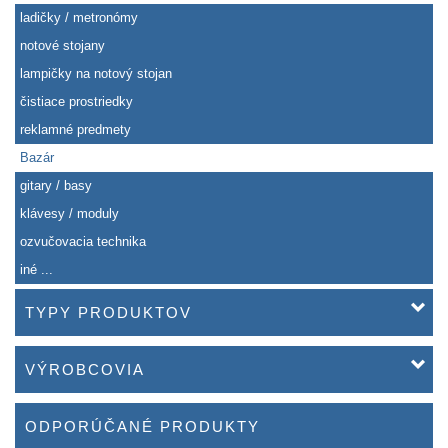
ladičky / metronómy
notové stojany
lampičky na notový stojan
čistiace prostriedky
reklamné predmety
Bazár
gitary / basy
klávesy / moduly
ozvučovacia technika
iné ...
TYPY PRODUKTOV
VÝROBCOVIA
ODPORÚČANÉ PRODUKTY