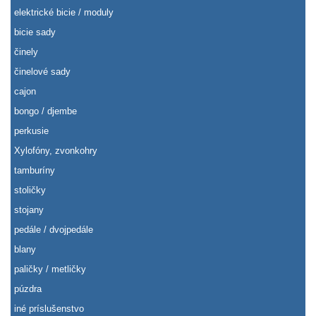
elektrické bicie / moduly
bicie sady
činely
činelové sady
cajon
bongo / djembe
perkusie
Xylofóny, zvonkohry
tamburíny
stoličky
stojany
pedále / dvojpedále
blany
paličky / metličky
púzdra
iné príslušenstvo