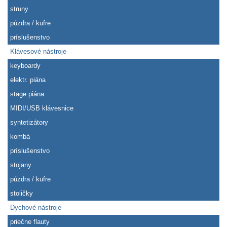
struny
púzdra / kufre
príslušenstvo
Klávesové nástroje
keyboardy
elektr. piána
stage piána
MIDI/USB klávesnice
syntetizátory
kombá
príslušenstvo
stojany
púzdra / kufre
stoličky
Dychové nástroje
priečne flauty