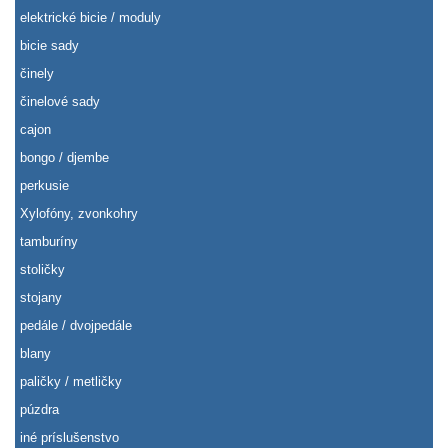
elektrické bicie / moduly
bicie sady
činely
činelové sady
cajon
bongo / djembe
perkusie
Xylofóny, zvonkohry
tamburíny
stoličky
stojany
pedále / dvojpedále
blany
paličky / metličky
púzdra
iné príslušenstvo