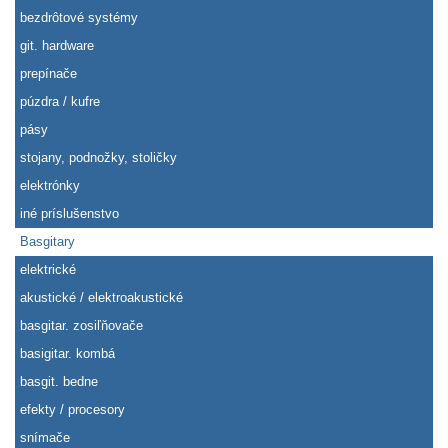
bezdrôtové systémy
git. hardware
prepínače
púzdra / kufre
pásy
stojany, podnožky, stoličky
elektrónky
iné príslušenstvo
Basgitary
elektrické
akustické / elektroakustické
basgitar. zosiľňovače
basigitar. kombá
basgit. bedne
efekty / procesory
snímače