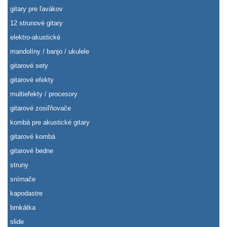
gitary pre ľavákov
12 strunové gitary
elektro-akustické
mandolíny / banjo / ukulele
gitarové sety
gitarové efekty
multiefekty / procesory
gitarové zosiľňovače
kombá pre akustické gitary
gitarové kombá
gitarové bedne
struny
snímače
kapodastre
brnkátka
slide