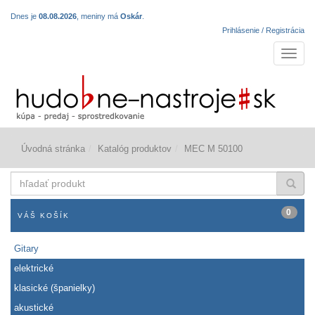
Dnes je
08.08.2026
, meniny má
Oskár
.
Prihlásenie / Registrácia
Navigá
Úvodná stránka
Katalóg produktov
MEC M 50100
hľadať
produkt
0
VÁŠ KOŠÍK
Gitary
elektrické
klasické (španielky)
akustické