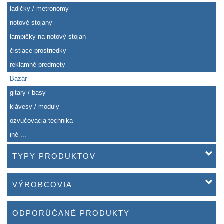
ladičky / metronómy
notové stojany
lampičky na notový stojan
čistiace prostriedky
reklamné predmety
Bazár
gitary / basy
klávesy / moduly
ozvučovacia technika
iné ...
TYPY PRODUKTOV
VÝROBCOVIA
ODPORÚČANÉ PRODUKTY