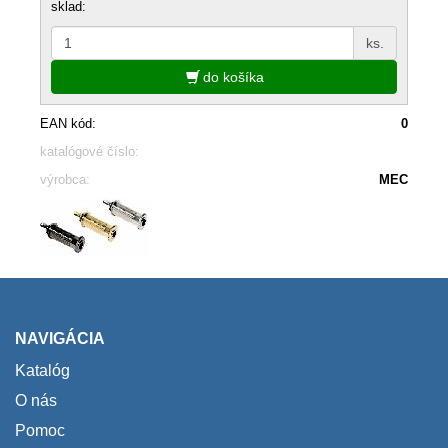
sklad:
ks.
do košíka
EAN kód:
0
katalógové číslo:
výrobca:
MEC
NAVIGÁCIA
Katalóg
O nás
Pomoc