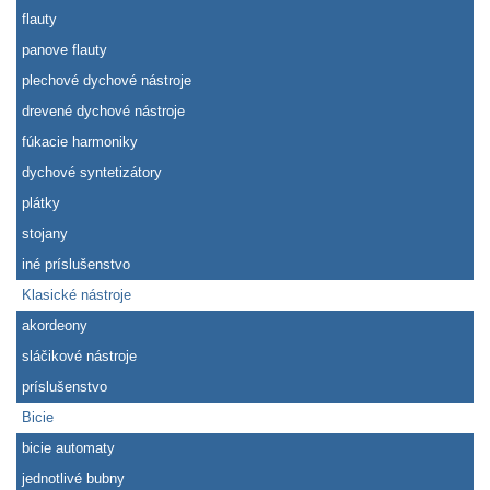
flauty
panove flauty
plechové dychové nástroje
drevené dychové nástroje
fúkacie harmoniky
dychové syntetizátory
plátky
stojany
iné príslušenstvo
Klasické nástroje
akordeony
sláčikové nástroje
príslušenstvo
Bicie
bicie automaty
jednotlivé bubny