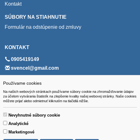
Kontakt
SÚBORY NA STIAHNUTIE
Formulár na odstúpenie od zmluvy
KONTAKT
0905419149
svencel@gmail.com
ADRESA
Používame cookies
Na našich webových stránkach používame súbory cookie na zhromažďovanie údajov
VEST - tech s.r.o.
za účelom vytvárania štatistík na zlepšenie kvality našej webovej stránky. Naše cookies
môžete prijať alebo odmietnuť kliknutím na tlačidlá nižšie.
Hviezdoslavova 280/6, 965 01 Žiar nad Hronom
Slovakia (Slovak Republic)
Nevyhnutné súbory cookie
Analytické
Marketingové