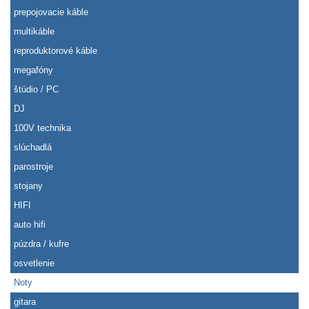
prepojovacie káble
multikáble
reproduktorové káble
megafóny
štúdio / PC
DJ
100V technika
slúchadlá
parostroje
stojany
HIFI
auto hifi
púzdra / kufre
osvetlenie
Noty
gitara