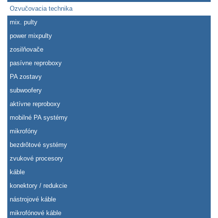
Ozvučovacia technika
mix. pulty
power mixpulty
zosilňovače
pasívne reproboxy
PA zostavy
subwoofery
aktívne reproboxy
mobilné PA systémy
mikrofóny
bezdrôtové systémy
zvukové procesory
káble
konektory / redukcie
nástrojové káble
mikrofónové káble