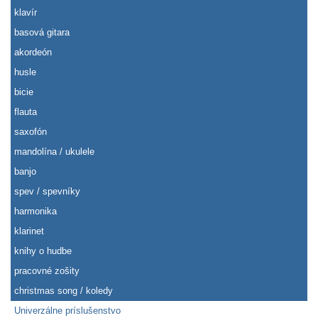
klavír
basová gitara
akordeón
husle
bicie
flauta
saxofón
mandolína / ukulele
banjo
spev / spevníky
harmonika
klarinet
knihy o hudbe
pracovné zošity
christmas song / koledy
Univerzálne príslušenstvo