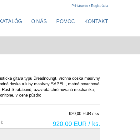
Prihlásenie / Registrácia
KATALÓG
O NÁS
POMOC
KONTAKT
ustická gitara typu Dreadnouhgt, vrchná doska masívny
adná doska a luby masívny SAPELI, matná povrchová
k Rust Stratabond, uzavretá chrómovaná mechanika,
onitone, v cene púzdro
920,00 EUR / ks.
H:
920,00 EUR / ks.