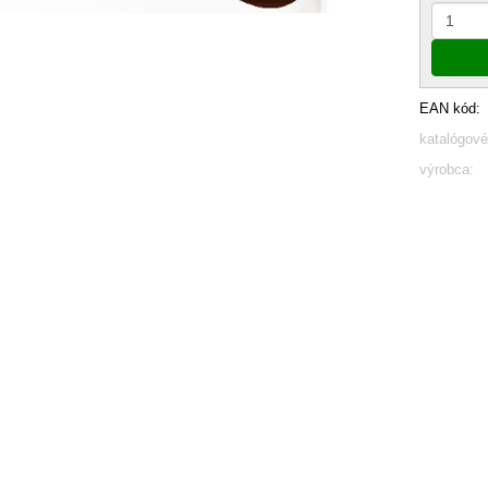
EAN kód:
katalógové
výrobca: