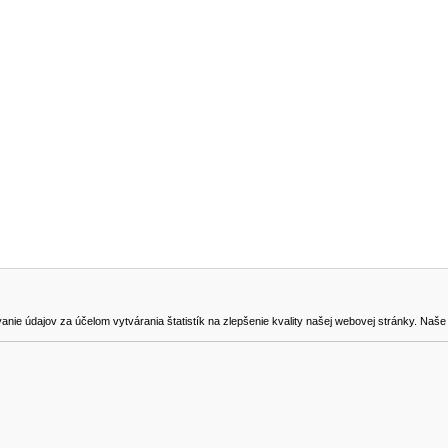
NA STIAHNUTIE
KONTAKT
dajov za účelom vytvárania štatistík na zlepšenie kvality našej webovej stránky. Naše coo
na odstúpenie od zmluvy
0905419149
svencel@gmail.com