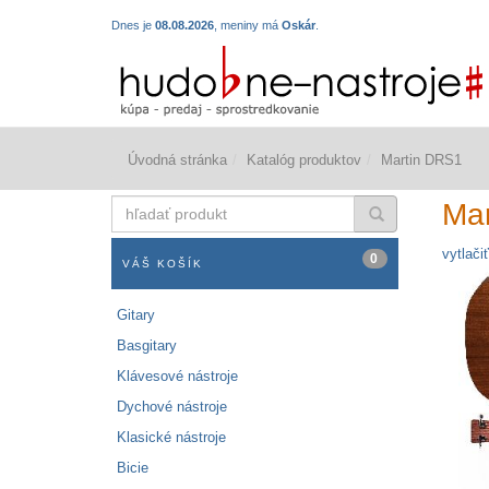
Dnes je
08.08.2026
, meniny má
Oskár
.
Úvodná stránka
Katalóg produktov
Martin DRS1
hľadať
Ma
produkt
vytlačiť
0
VÁŠ KOŠÍK
Gitary
Basgitary
Klávesové nástroje
Dychové nástroje
Klasické nástroje
Bicie