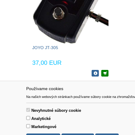
JOYO JT-305
37,00 EUR
Používame cookies
NAVIGÁCIA
SÚBORY 
Na našich webových stránkach používame súbory cookie na zhromažďovanie ú
Katalóg
Formulár 
O nás
Nevyhnutné súbory cookie
Pomoc
Analytické
Kontakt
Marketingové