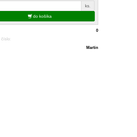
ks.
do košíka
0
 číslo:
Martin