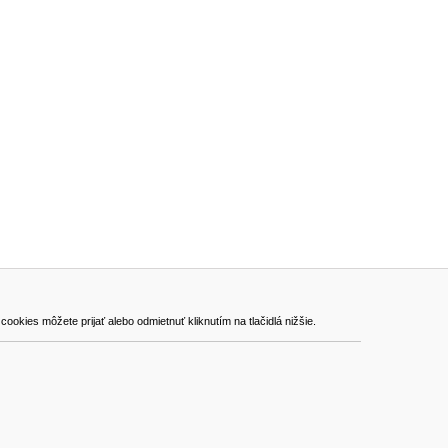
ADRESA
kies môžete prijať alebo odmietnuť kliknutím na tlačidlá nižšie.
VEST - tech s.r.o.
Hviezdoslavova 280/6, 965 01 Žiar nad Hronom
Slovakia (Slovak Republic)