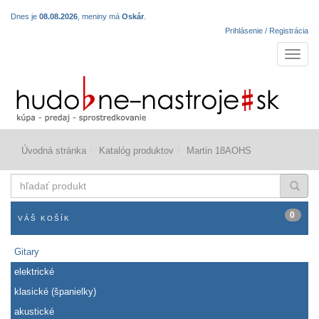
Dnes je
08.08.2026
, meniny má
Oskár
.
Prihlásenie / Registrácia
Navigá
Úvodná stránka
Katalóg produktov
Martin 18AOHS
hľadať
produkt
0
VÁŠ KOŠÍK
Gitary
elektrické
klasické (španielky)
akustické