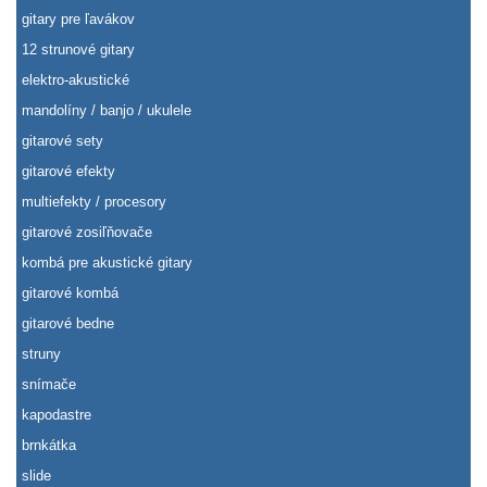
gitary pre ľavákov
12 strunové gitary
elektro-akustické
mandolíny / banjo / ukulele
gitarové sety
gitarové efekty
multiefekty / procesory
gitarové zosiľňovače
kombá pre akustické gitary
gitarové kombá
gitarové bedne
struny
snímače
kapodastre
brnkátka
slide