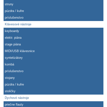
struny
púzdra / kufre
príslušenstvo
Klávesové nástroje
keyboardy
elektr. piána
stage piána
MIDI/USB klávesnice
syntetizátory
kombá
príslušenstvo
stojany
púzdra / kufre
stoličky
Dychové nástroje
priečne flauty