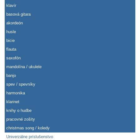
klavír
basová gitara
akordeón
husle
bicie
flauta
saxofón
mandolína / ukulele
banjo
spev / spevníky
harmonika
klarinet
knihy o hudbe
pracovné zošity
christmas song / koledy
Univerzálne príslušenstvo