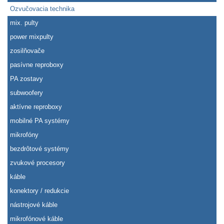
Ozvučovacia technika
mix. pulty
power mixpulty
zosilňovače
pasívne reproboxy
PA zostavy
subwoofery
aktívne reproboxy
mobilné PA systémy
mikrofóny
bezdrôtové systémy
zvukové procesory
káble
konektory / redukcie
nástrojové káble
mikrofónové káble