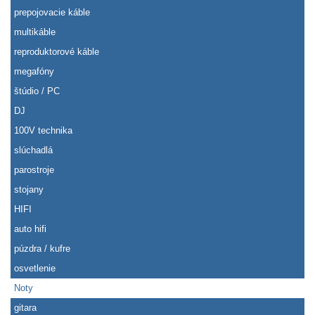
prepojovacie káble
multikáble
reproduktorové káble
megafóny
štúdio / PC
DJ
100V technika
slúchadlá
parostroje
stojany
HIFI
auto hifi
púzdra / kufre
osvetlenie
Noty
gitara