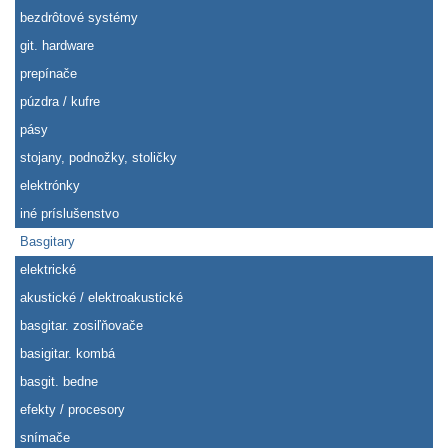
bezdrôtové systémy
git. hardware
prepínače
púzdra / kufre
pásy
stojany, podnožky, stoličky
elektrónky
iné príslušenstvo
Basgitary
elektrické
akustické / elektroakustické
basgitar. zosiľňovače
basigitar. kombá
basgit. bedne
efekty / procesory
snímače