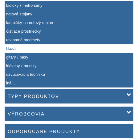
ladičky / metronómy
notové stojany
lampičky na notový stojan
čistiace prostriedky
reklamné predmety
Bazár
gitary / basy
klávesy / moduly
ozvučovacia technika
iné ...
TYPY PRODUKTOV
VÝROBCOVIA
ODPORÚČANÉ PRODUKTY