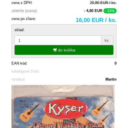
cena s DPH:
20,80 EUR / ks.
ušetríte (suma):
- 4,80 EUR
- 23%
cena po zľave:
16,00 EUR / ks.
sklad:
ks.
do košíka
EAN kód:
0
katalógové číslo:
výrobca:
Martin