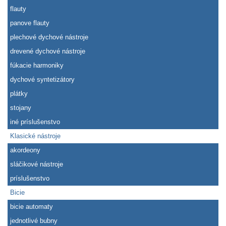
flauty
panove flauty
plechové dychové nástroje
drevené dychové nástroje
fúkacie harmoniky
dychové syntetizátory
plátky
stojany
iné príslušenstvo
Klasické nástroje
akordeony
sláčikové nástroje
príslušenstvo
Bicie
bicie automaty
jednotlivé bubny