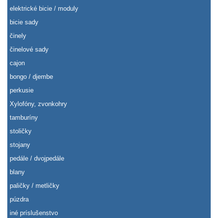
elektrické bicie / moduly
bicie sady
činely
činelové sady
cajon
bongo / djembe
perkusie
Xylofóny, zvonkohry
tamburíny
stoličky
stojany
pedále / dvojpedále
blany
paličky / metličky
púzdra
iné príslušenstvo