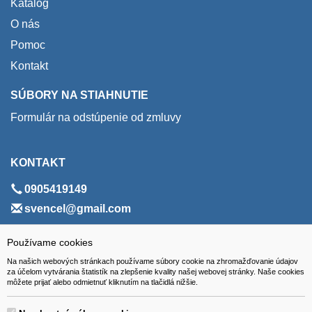
Katalóg
O nás
Pomoc
Kontakt
SÚBORY NA STIAHNUTIE
Formulár na odstúpenie od zmluvy
KONTAKT
0905419149
svencel@gmail.com
ADRESA
Používame cookies
Na našich webových stránkach používame súbory cookie na zhromažďovanie údajov
VEST - tech s.r.o.
za účelom vytvárania štatistík na zlepšenie kvality našej webovej stránky. Naše cookies
môžete prijať alebo odmietnuť kliknutím na tlačidlá nižšie.
Hviezdoslavova 280/6, 965 01 Žiar nad Hronom
Slovakia (Slovak Republic)