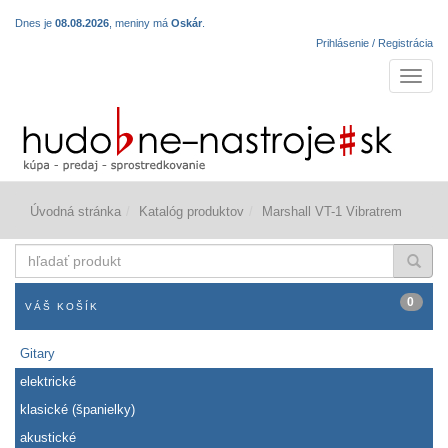
Dnes je
08.08.2026
, meniny má
Oskár
.
Prihlásenie / Registrácia
Navigá
Úvodná stránka
Katalóg produktov
Marshall VT-1 Vibratrem
hľadať
produkt
0
VÁŠ KOŠÍK
Gitary
elektrické
klasické (španielky)
akustické