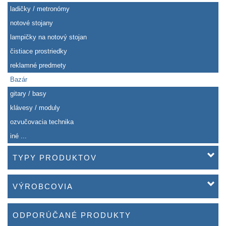
ladičky / metronómy
notové stojany
lampičky na notový stojan
čistiace prostriedky
reklamné predmety
Bazár
gitary / basy
klávesy / moduly
ozvučovacia technika
iné ...
TYPY PRODUKTOV
VÝROBCOVIA
ODPORÚČANÉ PRODUKTY