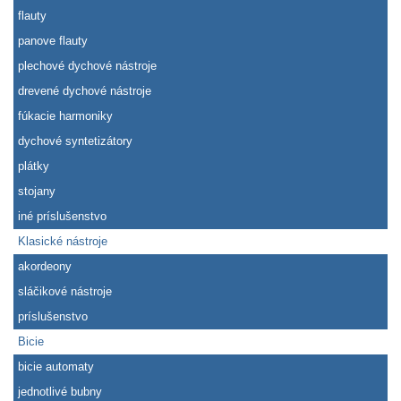
flauty
panove flauty
plechové dychové nástroje
drevené dychové nástroje
fúkacie harmoniky
dychové syntetizátory
plátky
stojany
iné príslušenstvo
Klasické nástroje
akordeony
sláčikové nástroje
príslušenstvo
Bicie
bicie automaty
jednotlivé bubny