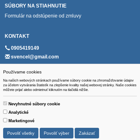
SÚBORY NA STIAHNUTIE
Formulár na odstúpenie od zmluvy
KONTAKT
0905419149
svencel@gmail.com
ADRESA
Používame cookies
Na našich webových stránkach používame súbory cookie na zhromažďovanie údajov
VEST - tech s.r.o.
za účelom vytvárania štatistík na zlepšenie kvality našej webovej stránky. Naše cookies
môžete prijať alebo odmietnuť kliknutím na tlačidlá nižšie.
Hviezdoslavova 280/6, 965 01 Žiar nad Hronom
Slovakia (Slovak Republic)
Nevyhnutné súbory cookie
Analytické
Marketingové
Povoliť všetky
Povoliť výber
Zakázať
Všetky ceny sú uvádzané vrátane DPH.