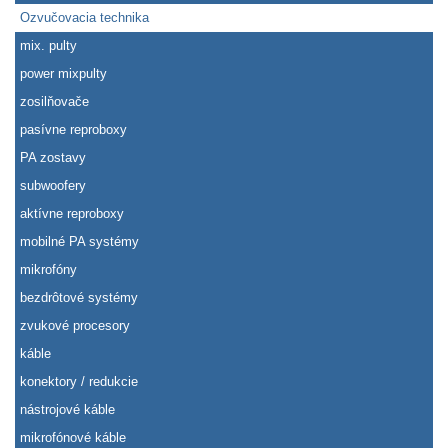
Ozvučovacia technika
mix. pulty
power mixpulty
zosilňovače
pasívne reproboxy
PA zostavy
subwoofery
aktívne reproboxy
mobilné PA systémy
mikrofóny
bezdrôtové systémy
zvukové procesory
káble
konektory / redukcie
nástrojové káble
mikrofónové káble