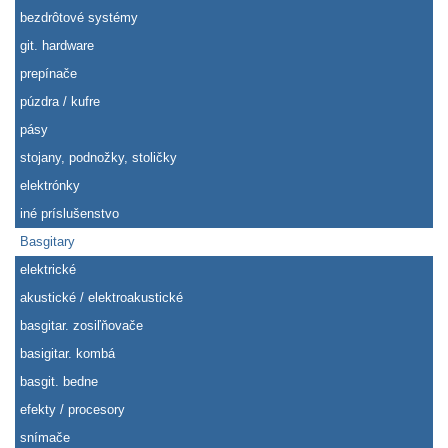
bezdrôtové systémy
git. hardware
prepínače
púzdra / kufre
pásy
stojany, podnožky, stoličky
elektrónky
iné príslušenstvo
Basgitary
elektrické
akustické / elektroakustické
basgitar. zosiľňovače
basigitar. kombá
basgit. bedne
efekty / procesory
snímače