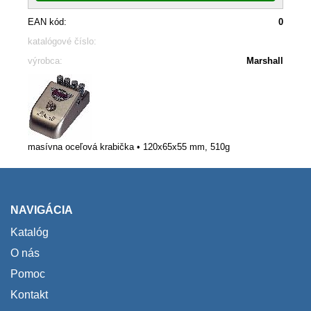
EAN kód:
0
katalógové číslo:
výrobca:
Marshall
masívna oceľová krabička • 120x65x55 mm, 510g
NAVIGÁCIA
Katalóg
O nás
Pomoc
Kontakt