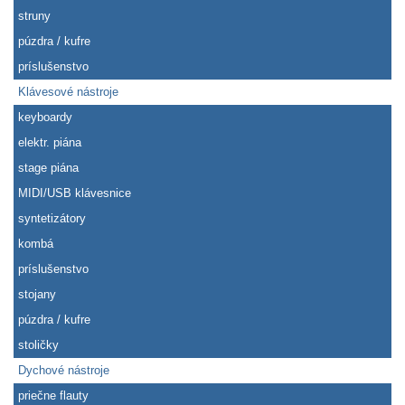
struny
púzdra / kufre
príslušenstvo
Klávesové nástroje
keyboardy
elektr. piána
stage piána
MIDI/USB klávesnice
syntetizátory
kombá
príslušenstvo
stojany
púzdra / kufre
stoličky
Dychové nástroje
priečne flauty