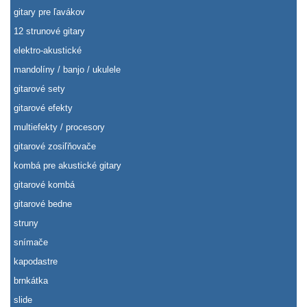
gitary pre ľavákov
12 strunové gitary
elektro-akustické
mandolíny / banjo / ukulele
gitarové sety
gitarové efekty
multiefekty / procesory
gitarové zosiľňovače
kombá pre akustické gitary
gitarové kombá
gitarové bedne
struny
snímače
kapodastre
brnkátka
slide