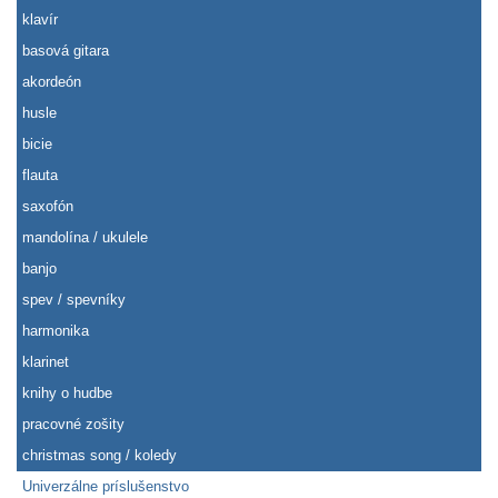
klavír
basová gitara
akordeón
husle
bicie
flauta
saxofón
mandolína / ukulele
banjo
spev / spevníky
harmonika
klarinet
knihy o hudbe
pracovné zošity
christmas song / koledy
Univerzálne príslušenstvo