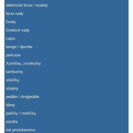
elektrické bicie / moduly
bicie sady
činely
činelové sady
cajon
bongo / djembe
perkusie
Xylofóny, zvonkohry
tamburíny
stoličky
stojany
pedále / dvojpedále
blany
paličky / metličky
púzdra
iné príslušenstvo