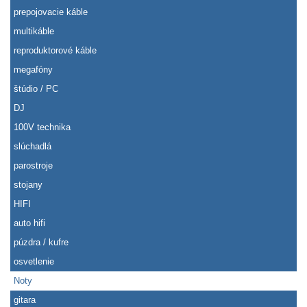
prepojovacie káble
multikáble
reproduktorové káble
megafóny
štúdio / PC
DJ
100V technika
slúchadlá
parostroje
stojany
HIFI
auto hifi
púzdra / kufre
osvetlenie
Noty
gitara