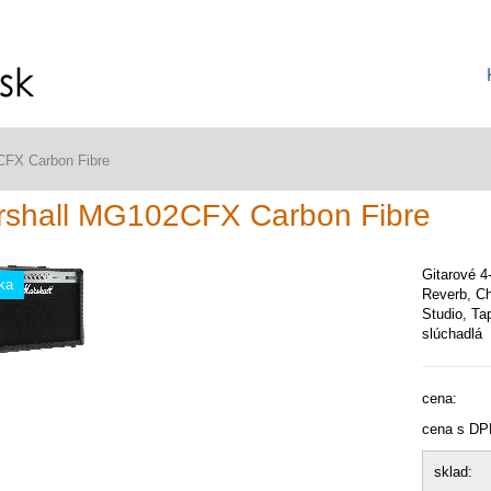
CFX Carbon Fibre
rshall MG102CFX Carbon Fibre
Gitarové 4
ka
Reverb, Ch
Studio, Ta
slúchadlá
cena:
cena s DP
sklad: