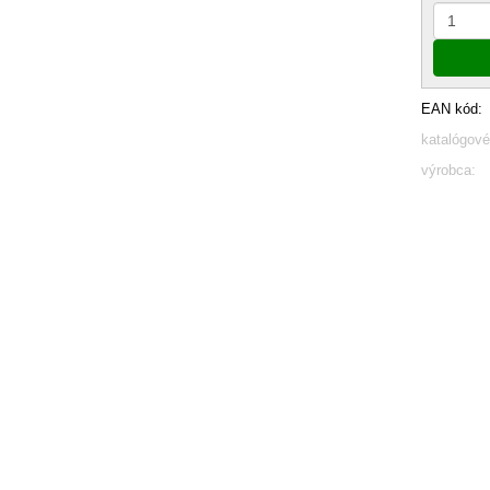
EAN kód:
katalógové
výrobca: