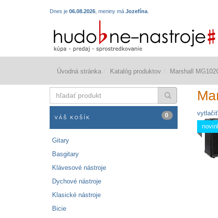
Dnes je
06.08.2026
, meniny má
Jozefína
.
Úvodná stránka
Katalóg produktov
Marshall MG102
hľadať
Ma
produkt
vytlačiť
0
VÁŠ KOŠÍK
novin
Gitary
Basgitary
Klávesové nástroje
Dychové nástroje
Klasické nástroje
Bicie