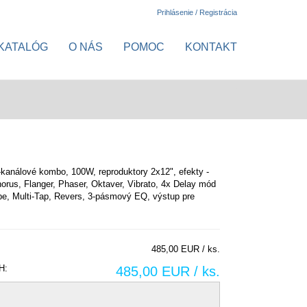
Prihlásenie / Registrácia
KATALÓG
O NÁS
POMOC
KONTAKT
-kanálové kombo, 100W, reproduktory 2x12", efekty -
orus, Flanger, Phaser, Oktaver, Vibrato, 4x Delay mód
pe, Multi-Tap, Revers, 3-pásmový EQ, výstup pre
485,00 EUR / ks.
H:
485,00 EUR / ks.