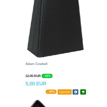
Adam Cowbell
12,00 EUR
- 58%
5,00 EUR
- 58%
výpredaj