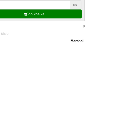
ks.
do košíka
0
 číslo:
Marshall