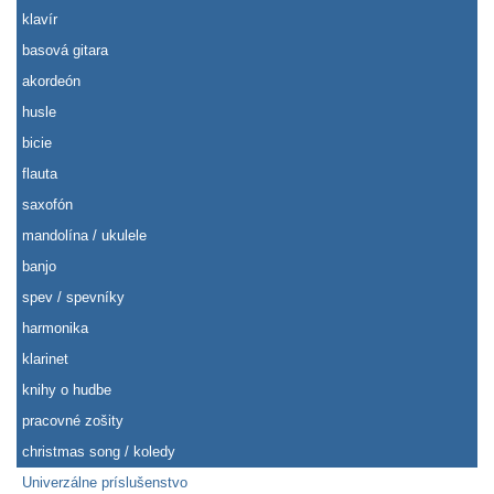
klavír
basová gitara
akordeón
husle
bicie
flauta
saxofón
mandolína / ukulele
banjo
spev / spevníky
harmonika
klarinet
knihy o hudbe
pracovné zošity
christmas song / koledy
Univerzálne príslušenstvo