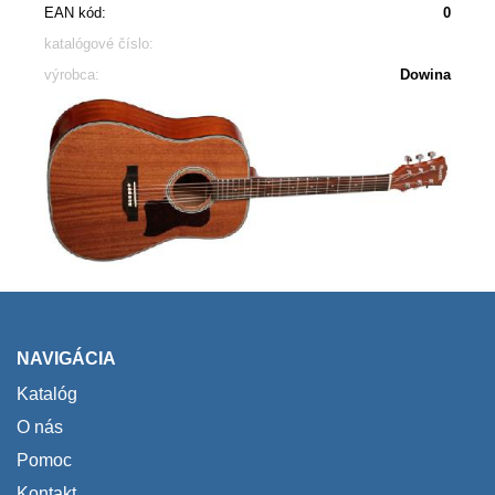
EAN kód:
0
katalógové číslo:
výrobca:
Dowina
NAVIGÁCIA
Katalóg
O nás
Pomoc
Kontakt