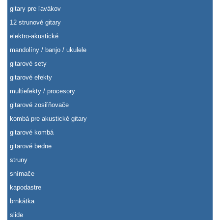
gitary pre ľavákov
12 strunové gitary
elektro-akustické
mandolíny / banjo / ukulele
gitarové sety
gitarové efekty
multiefekty / procesory
gitarové zosiľňovače
kombá pre akustické gitary
gitarové kombá
gitarové bedne
struny
snímače
kapodastre
brnkátka
slide