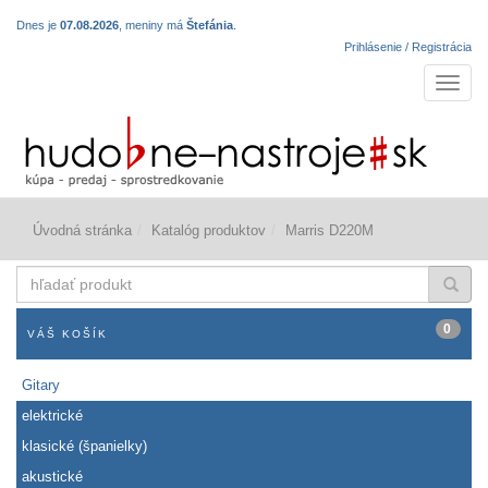
Dnes je
07.08.2026
, meniny má
Štefánia
.
Prihlásenie / Registrácia
Navigá
Úvodná stránka
Katalóg produktov
Marris D220M
hľadať
produkt
0
VÁŠ KOŠÍK
Gitary
elektrické
klasické (španielky)
akustické