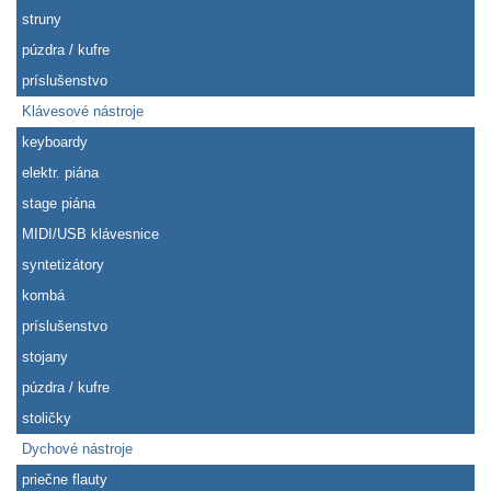
struny
púzdra / kufre
príslušenstvo
Klávesové nástroje
keyboardy
elektr. piána
stage piána
MIDI/USB klávesnice
syntetizátory
kombá
príslušenstvo
stojany
púzdra / kufre
stoličky
Dychové nástroje
priečne flauty