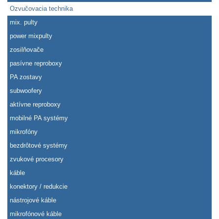
Ozvučovacia technika
mix. pulty
power mixpulty
zosilňovače
pasívne reproboxy
PA zostavy
subwoofery
aktívne reproboxy
mobilné PA systémy
mikrofóny
bezdrôtové systémy
zvukové procesory
káble
konektory / redukcie
nástrojové káble
mikrofónové káble