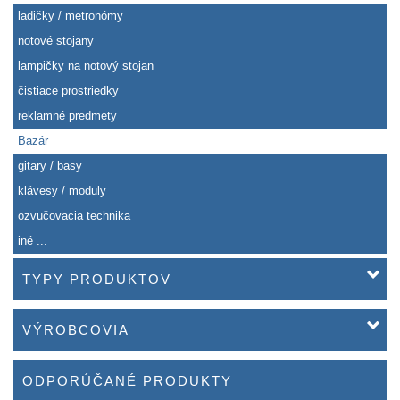
ladičky / metronómy
notové stojany
lampičky na notový stojan
čistiace prostriedky
reklamné predmety
Bazár
gitary / basy
klávesy / moduly
ozvučovacia technika
iné ...
TYPY PRODUKTOV
VÝROBCOVIA
ODPORÚČANÉ PRODUKTY