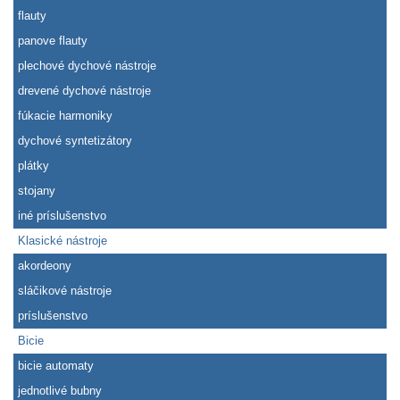
flauty
panove flauty
plechové dychové nástroje
drevené dychové nástroje
fúkacie harmoniky
dychové syntetizátory
plátky
stojany
iné príslušenstvo
Klasické nástroje
akordeony
sláčikové nástroje
príslušenstvo
Bicie
bicie automaty
jednotlivé bubny