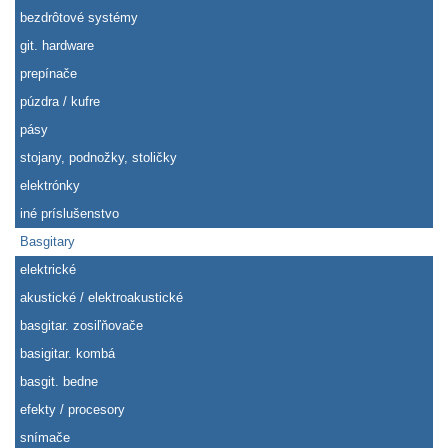
bezdrôtové systémy
git. hardware
prepínače
púzdra / kufre
pásy
stojany, podnožky, stoličky
elektrónky
iné príslušenstvo
Basgitary
elektrické
akustické / elektroakustické
basgitar. zosiľňovače
basigitar. kombá
basgit. bedne
efekty / procesory
snímače