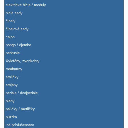
elektrické bicie / moduly
bicie sady
činely
činelové sady
cajon
bongo / djembe
perkusie
Xylofóny, zvonkohry
tamburíny
stoličky
stojany
pedále / dvojpedále
blany
paličky / metličky
púzdra
iné príslušenstvo