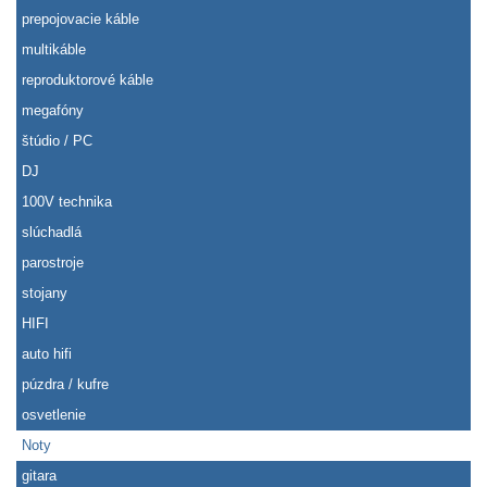
prepojovacie káble
multikáble
reproduktorové káble
megafóny
štúdio / PC
DJ
100V technika
slúchadlá
parostroje
stojany
HIFI
auto hifi
púzdra / kufre
osvetlenie
Noty
gitara