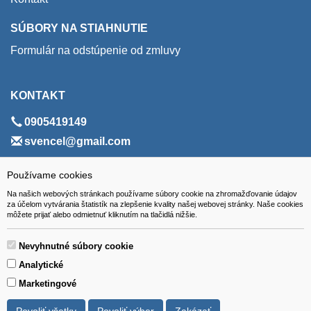
SÚBORY NA STIAHNUTIE
Formulár na odstúpenie od zmluvy
KONTAKT
0905419149
svencel@gmail.com
ADRESA
Používame cookies
Na našich webových stránkach používame súbory cookie na zhromažďovanie údajov
VEST - tech s.r.o.
za účelom vytvárania štatistík na zlepšenie kvality našej webovej stránky. Naše cookies
môžete prijať alebo odmietnuť kliknutím na tlačidlá nižšie.
Hviezdoslavova 280/6, 965 01 Žiar nad Hronom
Slovakia (Slovak Republic)
Nevyhnutné súbory cookie
Analytické
Marketingové