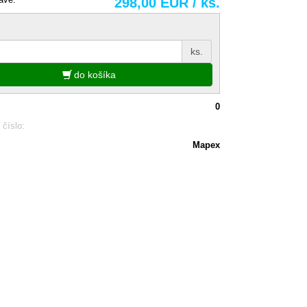
298,00 EUR / ks.
ks.
do košíka
0
 číslo:
Mapex