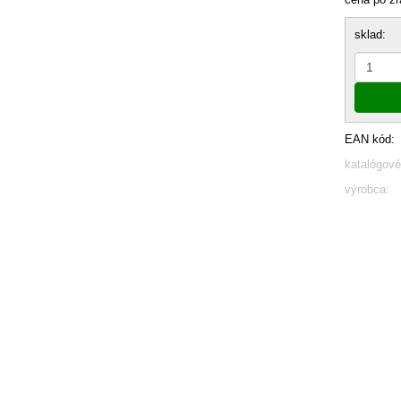
sklad:
EAN kód:
katalógové
výrobca: