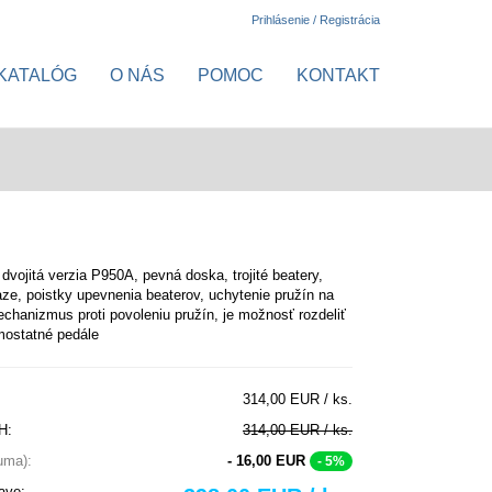
Prihlásenie / Registrácia
KATALÓG
O NÁS
POMOC
KONTAKT
 dvojitá verzia P950A, pevná doska, trojité beatery,
ťaze, poistky upevnenia beaterov, uchytenie pružín na
echanizmus proti povoleniu pružín, je možnosť rozdeliť
mostatné pedále
314,00 EUR / ks.
H:
314,00 EUR / ks.
suma):
- 16,00 EUR
- 5%
ave: