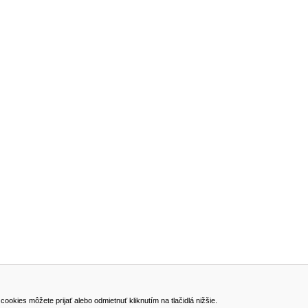
ADRESA
kies môžete prijať alebo odmietnuť kliknutím na tlačidlá nižšie.