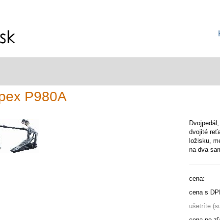
pex P980A
Dvojpedál,
dvojité re
ložisku, m
na dva sa
cena:
cena s DP
ušetríte (
cena po zľ