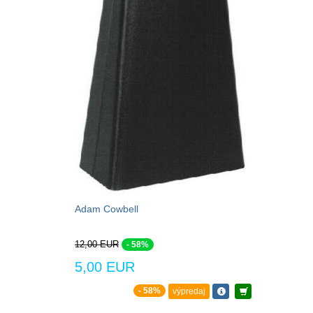
Adam Cowbell
12,00 EUR
- 58%
5,00 EUR
- 58%
výpredaj