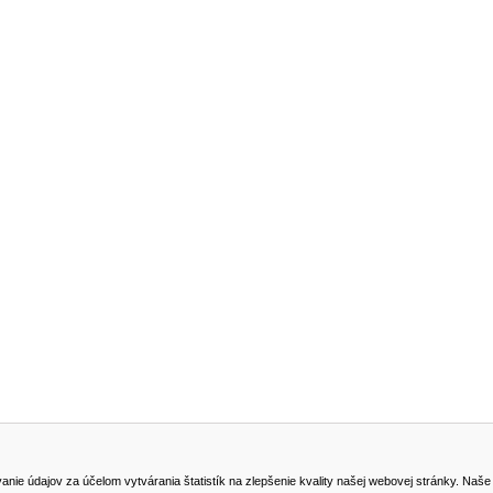
NA STIAHNUTIE
KONTAKT
dajov za účelom vytvárania štatistík na zlepšenie kvality našej webovej stránky. Naše coo