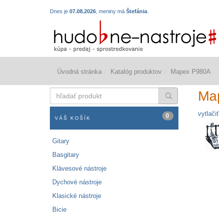
Dnes je
07.08.2026
, meniny má
Štefánia
.
Úvodná stránka
Katalóg produktov
Mapex P980A
hľadať
Ma
produkt
vytlačiť
0
VÁŠ KOŠÍK
Gitary
Basgitary
Klávesové nástroje
Dychové nástroje
Klasické nástroje
Bicie