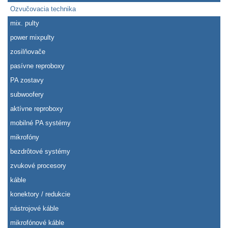
Ozvučovacia technika
mix. pulty
power mixpulty
zosilňovače
pasívne reproboxy
PA zostavy
subwoofery
aktívne reproboxy
mobilné PA systémy
mikrofóny
bezdrôtové systémy
zvukové procesory
káble
konektory / redukcie
nástrojové káble
mikrofónové káble