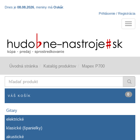
Dnes je
08.08.2026
, meniny má
Oskár
.
Prihlásenie / Registrácia
Navigá
Úvodná stránka
Katalóg produktov
Mapex P700
hľadať
produkt
0
VÁŠ KOŠÍK
Gitary
elektrické
klasické (španielky)
akustické