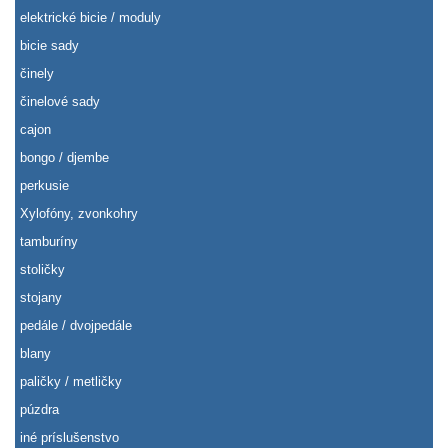
elektrické bicie / moduly
bicie sady
činely
činelové sady
cajon
bongo / djembe
perkusie
Xylofóny, zvonkohry
tamburíny
stoličky
stojany
pedále / dvojpedále
blany
paličky / metličky
púzdra
iné príslušenstvo