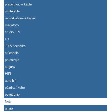
prepojovacie káble
multikáble
reproduktorové káble
megafóny
štúdio / PC
DJ
100V technika
slúchadlá
parostroje
stojany
HIFI
auto hifi
púzdra / kufre
osvetlenie
Noty
gitara