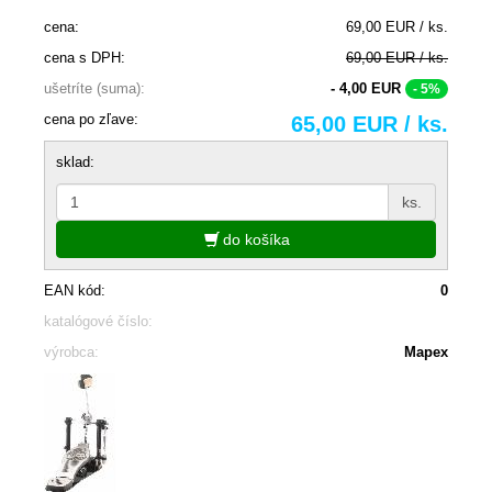
cena:
69,00 EUR / ks.
cena s DPH:
69,00 EUR / ks.
ušetríte (suma):
- 4,00 EUR
- 5%
cena po zľave:
65,00 EUR / ks.
sklad:
ks.
do košíka
EAN kód:
0
katalógové číslo:
výrobca:
Mapex