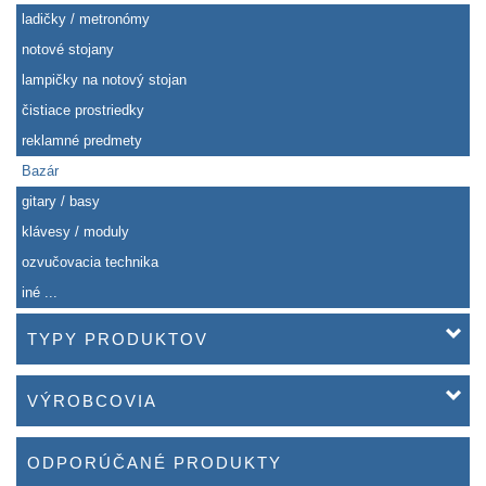
ladičky / metronómy
notové stojany
lampičky na notový stojan
čistiace prostriedky
reklamné predmety
Bazár
gitary / basy
klávesy / moduly
ozvučovacia technika
iné ...
TYPY PRODUKTOV
VÝROBCOVIA
ODPORÚČANÉ PRODUKTY