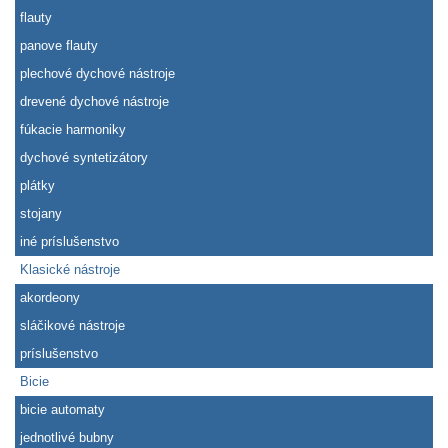
flauty
panove flauty
plechové dychové nástroje
drevené dychové nástroje
fúkacie harmoniky
dychové syntetizátory
plátky
stojany
iné príslušenstvo
Klasické nástroje
akordeony
sláčikové nástroje
príslušenstvo
Bicie
bicie automaty
jednotlivé bubny