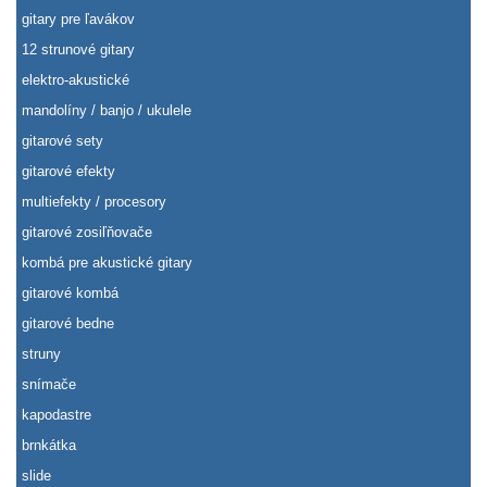
gitary pre ľavákov
12 strunové gitary
elektro-akustické
mandolíny / banjo / ukulele
gitarové sety
gitarové efekty
multiefekty / procesory
gitarové zosiľňovače
kombá pre akustické gitary
gitarové kombá
gitarové bedne
struny
snímače
kapodastre
brnkátka
slide