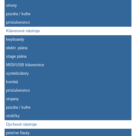
struny
púzdra / kufre
príslušenstvo
Klávesové nástroje
keyboardy
elektr. piána
stage piána
MIDI/USB klávesnice
syntetizátory
kombá
príslušenstvo
stojany
púzdra / kufre
stoličky
Dychové nástroje
priečne flauty