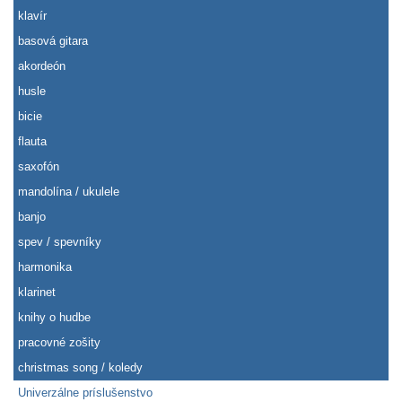
klavír
basová gitara
akordeón
husle
bicie
flauta
saxofón
mandolína / ukulele
banjo
spev / spevníky
harmonika
klarinet
knihy o hudbe
pracovné zošity
christmas song / koledy
Univerzálne príslušenstvo