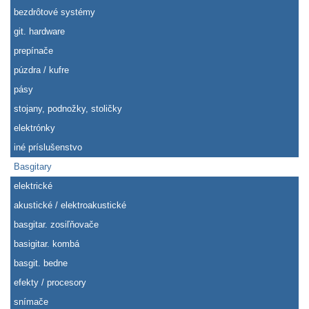
bezdrôtové systémy
git. hardware
prepínače
púzdra / kufre
pásy
stojany, podnožky, stoličky
elektrónky
iné príslušenstvo
Basgitary
elektrické
akustické / elektroakustické
basgitar. zosiľňovače
basigitar. kombá
basgit. bedne
efekty / procesory
snímače