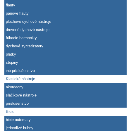
flauty
panove flauty
plechové dychové nástroje
drevené dychové nástroje
fúkacie harmoniky
dychové syntetizátory
plátky
stojany
iné príslušenstvo
Klasické nástroje
akordeony
sláčikové nástroje
príslušenstvo
Bicie
bicie automaty
jednotlivé bubny