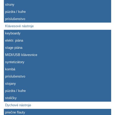
struny
púzdra / kufre
príslušenstvo
Klávesové nástroje
keyboardy
elektr. piána
stage piána
MIDI/USB klávesnice
syntetizátory
kombá
príslušenstvo
stojany
púzdra / kufre
stoličky
Dychové nástroje
priečne flauty