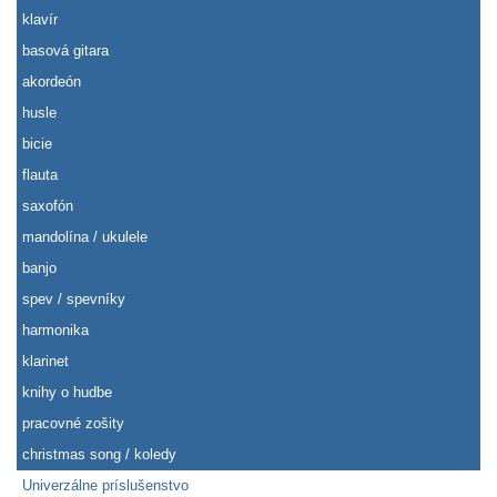
klavír
basová gitara
akordeón
husle
bicie
flauta
saxofón
mandolína / ukulele
banjo
spev / spevníky
harmonika
klarinet
knihy o hudbe
pracovné zošity
christmas song / koledy
Univerzálne príslušenstvo