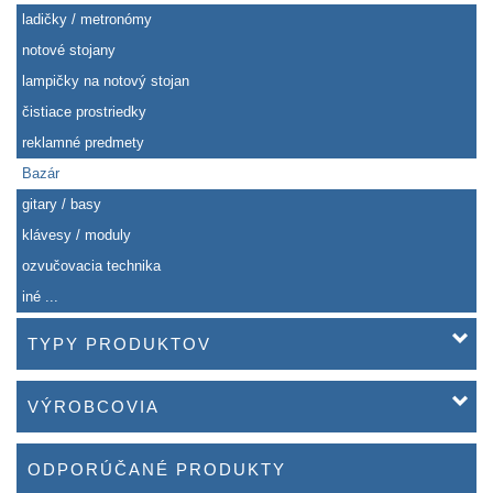
ladičky / metronómy
notové stojany
lampičky na notový stojan
čistiace prostriedky
reklamné predmety
Bazár
gitary / basy
klávesy / moduly
ozvučovacia technika
iné ...
TYPY PRODUKTOV
VÝROBCOVIA
ODPORÚČANÉ PRODUKTY