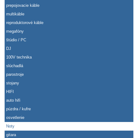
prepojovacie káble
multikáble
reproduktorové káble
megafóny
štúdio / PC
DJ
100V technika
slúchadlá
parostroje
stojany
HIFI
auto hifi
púzdra / kufre
osvetlenie
Noty
gitara