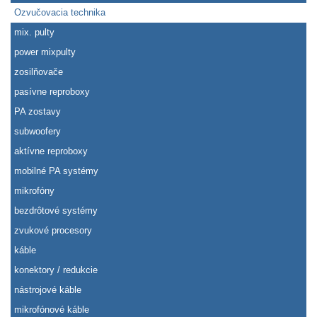
Ozvučovacia technika
mix. pulty
power mixpulty
zosilňovače
pasívne reproboxy
PA zostavy
subwoofery
aktívne reproboxy
mobilné PA systémy
mikrofóny
bezdrôtové systémy
zvukové procesory
káble
konektory / redukcie
nástrojové káble
mikrofónové káble