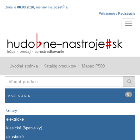
Dnes je
06.08.2026
, meniny má
Jozefína
.
Prihlásenie / Registrácia
Navigá
Úvodná stránka
Katalóg produktov
Mapex P500
hľadať
produkt
0
VÁŠ KOŠÍK
Gitary
elektrické
klasické (španielky)
akustické