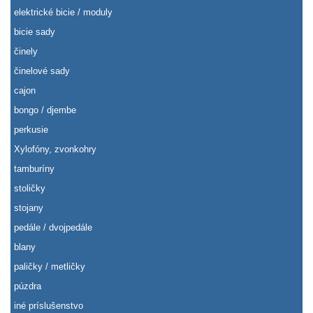
elektrické bicie / moduly
bicie sady
činely
činelové sady
cajon
bongo / djembe
perkusie
Xylofóny, zvonkohry
tamburíny
stoličky
stojany
pedále / dvojpedále
blany
paličky / metličky
púzdra
iné príslušenstvo