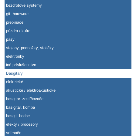
bezdrôtové systémy
git. hardware
prepínače
púzdra / kufre
pásy
stojany, podnožky, stoličky
elektrónky
iné príslušenstvo
Basgitary
elektrické
akustické / elektroakustické
basgitar. zosiľňovače
basigitar. kombá
basgit. bedne
efekty / procesory
snímače