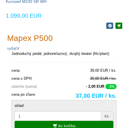
Kurzweil M230 SR WH
1.099,00 EUR
Mapex P500
vytlačiť
Jednoduchý pedál, jednoreťazový, dvojitý beater (filc/plast)
cena:
39,00 EUR / ks.
cena s DPH:
39,00 EUR / ks.
ušetríte (suma):
- 2,00 EUR
- 5%
cena po zľave:
37,00 EUR / ks.
sklad:
ks.
do košíka