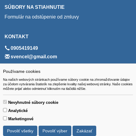
SÚBORY NA STIAHNUTIE
Formulár na odstúpenie od zmluvy
KONTAKT
0905419149
svencel@gmail.com
ADRESA
Používame cookies
Na našich webových stránkach používame súbory cookie na zhromažďovanie údajov
VEST - tech s.r.o.
za účelom vytvárania štatistík na zlepšenie kvality našej webovej stránky. Naše cookies
môžete prijať alebo odmietnuť kliknutím na tlačidlá nižšie.
Hviezdoslavova 280/6, 965 01 Žiar nad Hronom
Slovakia (Slovak Republic)
Nevyhnutné súbory cookie
Analytické
Marketingové
Povoliť všetky
Povoliť výber
Zakázať
Všetky ceny sú uvádzané vrátane DPH.