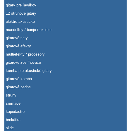
gitary pre ľavákov
12 strunové gitary
elektro-akustické
mandolíny / banjo / ukulele
gitarové sety
gitarové efekty
multiefekty / procesory
gitarové zosiľňovače
kombá pre akustické gitary
gitarové kombá
gitarové bedne
struny
snímače
kapodastre
brnkátka
slide